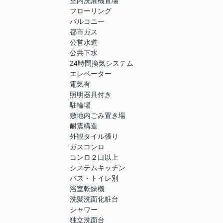
室内洗濯機置場
フローリング
バルコニー
都市ガス
公営水道
公共下水
24時間換気システム
エレベーター
電気有
照明器具付き
駐輪場
敷地内ごみ置き場
耐震構造
外観タイル張り
ガスコンロ
コンロ２口以上
システムキッチン
バス・トイレ別
浴室乾燥機
洗髪洗面化粧台
シャワー
独立洗面台