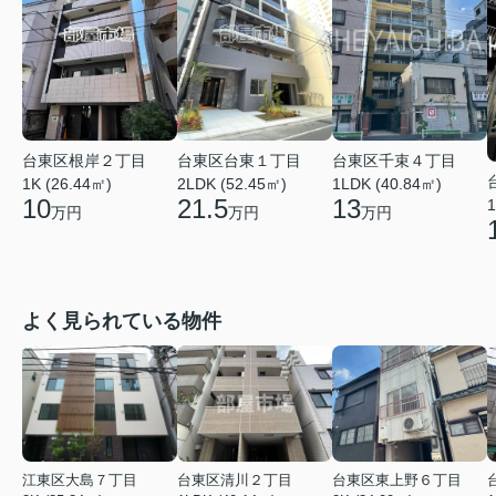
台東区台東１丁目
台東区根岸２丁目
台東区千束４丁目
2LDK (52.45㎡)
1K (26.44㎡)
1LDK (40.84㎡)
21.5
10
13
1
万円
万円
万円
よく見られている物件
江東区大島７丁目
台東区清川２丁目
台東区東上野６丁目