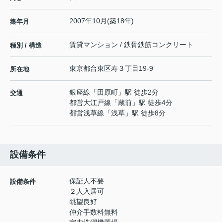
2007年10月(築18年)
築年月
賃貸マンション / 鉄骨鉄筋コンクリート
種別 / 構造
東京都
台東区
寿
３丁目19-9
所在地
銀座線
「
田原町
」駅 徒歩2分
交通
都営大江戸線
「
蔵前
」駅 徒歩4分
都営浅草線
「
浅草
」駅 徒歩8分
設備条件
保証人不要
設備条件
２人入居可
眺望良好
仲介手数料無料