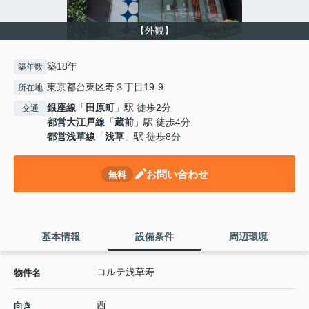
【外観】
築18年
築年数
東京都台東区寿３丁目19-9
所在地
銀座線
「
田原町
」駅 徒歩2分
交通
都営大江戸線
「
蔵前
」駅 徒歩4分
都営浅草線
「
浅草
」駅 徒歩8分
お問い合わせ
無料
基本情報
設備条件
周辺環境
コルテ浅草寿
物件名
西
向き