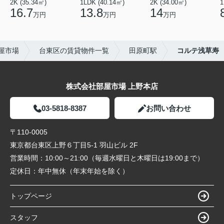
2K (35.34㎡)
1LDK (40.14㎡)
2K (34.00㎡)
1
16.7
13.8
14
万円
万円
万円
屋市場
台東区の賃貸物件一覧
田原町駅
コルテ浅草寿
株式会社部屋市場 上野本店
03-5818-8387
お問い合わせ
〒110-0005
東京都台東区上野６丁目5-1 羽山ビル 2F
営業時間：
10:00～21:00（毎週水曜日と木曜日は19:00まで）
定休日：
年中無休（年末年始を除く）
トップページ
スタッフ