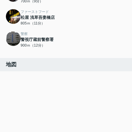
700ｍ（9分）
ファーストフード
松屋 浅草吾妻橋店
805ｍ（11分）
警察
警視庁蔵前警察署
900ｍ（12分）
地図