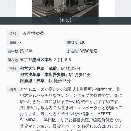
【外観】
- 管理/共益費 -
賃料
-
1K
面積
間取り
築13年
3階/6階建
築年数
所在階
東京都
墨田区
本所
２丁目6-5
所在地
都営大江戸線
「
蔵前
」駅 徒歩9分
交通
都営浅草線
「
本所吾妻橋
」駅 徒歩11分
銀座線
「
浅草
」駅 徒歩15分
とてもニーズが高いのが3駅以上利用可の物件です。防
備考
犯対策もバッチリなマンションタイプの物件です。楽に
駅へ行きたい方には駅まで平坦な物件がおすすめです。
共用部には敷地内ごみ置き場・エレベータなどが揃って
おります。気になるイチオシ物件情報：「AZEST
SUMIDA」。墨田区エリアと都営大江戸線蔵前付近での
賃貸マンション、賃貸アパートをお探しの方はぜひコチ