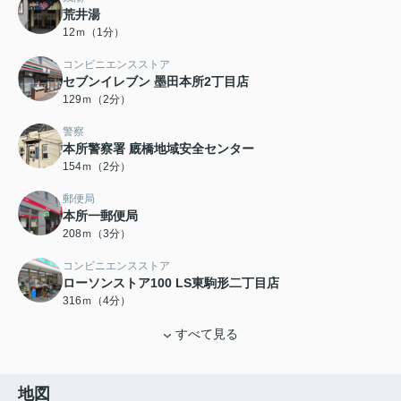
荒井湯
12ｍ（1分）
コンビニエンスストア
セブンイレブン 墨田本所2丁目店
129ｍ（2分）
警察
本所警察署 廐橋地域安全センター
154ｍ（2分）
郵便局
本所一郵便局
208ｍ（3分）
コンビニエンスストア
ローソンストア100 LS東駒形二丁目店
316ｍ（4分）
すべて見る
地図