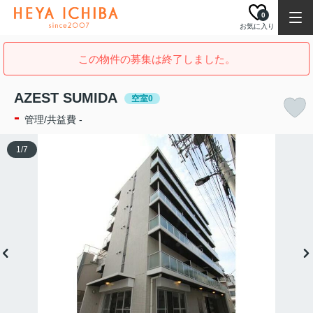
0
お気に入り
この物件の募集は終了しました。
AZEST SUMIDA
空室0
-
管理/共益費 -
1
/
7