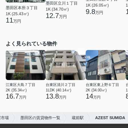
墨田区立川１丁目
1K (26.05㎡)
1
墨田区本所３丁目
1K (34.70㎡)
9.8
万円
1K (25.43㎡)
12.7
万円
11
万円
よく見られている物件
江東区大島７丁目
台東区清川２丁目
台東区東上野６丁目
2K (35.34㎡)
1LDK (40.14㎡)
2K (34.00㎡)
1
16.7
13.8
14
万円
万円
万円
屋市場
墨田区の賃貸物件一覧
蔵前駅
AZEST SUMIDA