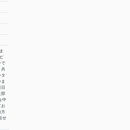
店ま
ピ
ンで
。共
ータ
いま
東日
社部
を中
てお
の方
任せ