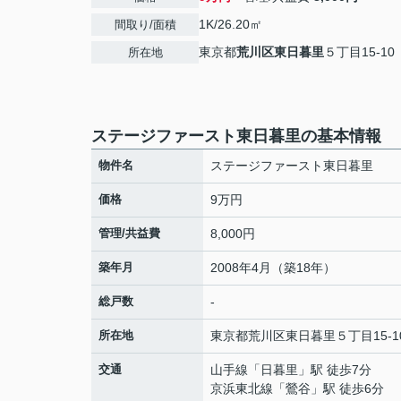
1K/26.20㎡
間取り/面積
東京都
荒川区
東日暮里
５丁目15-10
所在地
ステージファースト東日暮里の基本情報
物件名
ステージファースト東日暮里
価格
9万円
管理/共益費
8,000円
築年月
2008年4月（築18年）
総戸数
-
所在地
東京都
荒川区
東日暮里
５丁目15-1
交通
山手線
「
日暮里
」駅 徒歩7分
京浜東北線
「
鶯谷
」駅 徒歩6分