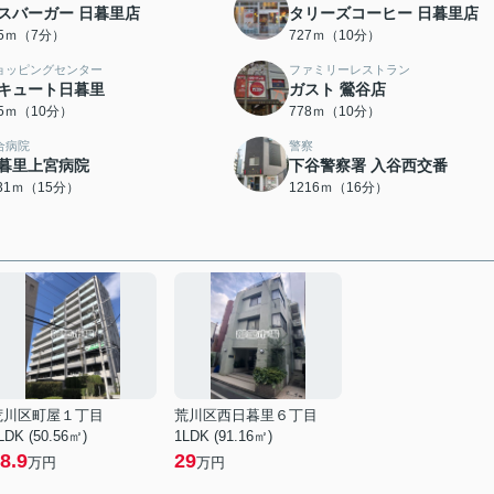
スバーガー 日暮里店
タリーズコーヒー 日暮里店
05ｍ（7分）
727ｍ（10分）
ョッピングセンター
ファミリーレストラン
キュート日暮里
ガスト 鶯谷店
55ｍ（10分）
778ｍ（10分）
合病院
警察
暮里上宮病院
下谷警察署 入谷西交番
131ｍ（15分）
1216ｍ（16分）
荒川区町屋１丁目
荒川区西日暮里６丁目
LDK (50.56㎡)
1LDK (91.16㎡)
8.9
29
万円
万円