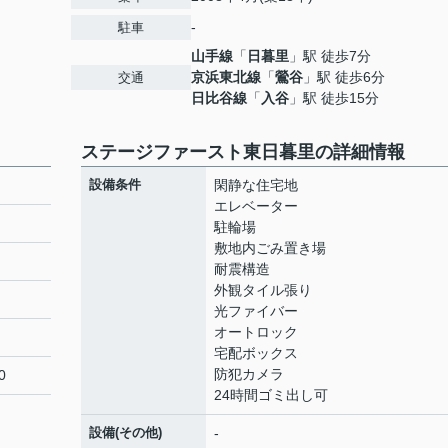
-
駐車
山手線
「
日暮里
」駅 徒歩7分
京浜東北線
「
鶯谷
」駅 徒歩6分
交通
日比谷線
「
入谷
」駅 徒歩15分
ステージファースト東日暮里の詳細情報
設備条件
閑静な住宅地
エレベーター
駐輪場
敷地内ごみ置き場
耐震構造
外観タイル張り
光ファイバー
オートロック
宅配ボックス
防犯カメラ
0
24時間ゴミ出し可
設備(その他)
-