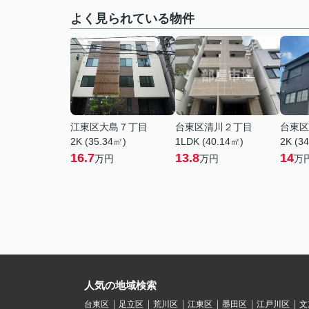
よく見られている物件
江東区大島７丁目
台東区清川２丁目
台東区
2K (35.34㎡)
1LDK (40.14㎡)
2K (3
16.7
13.8
14
万円
万円
万
人気の地域検索
台東区
足立区
荒川区
江東区
墨田区
江戸川区
文