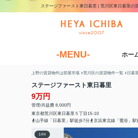
ステージファースト東日暮里 | 荒川区東日暮里
-MENU-
ホー
上野の賃貸物件は部屋市場
荒川区の賃貸物件一覧
日暮
ステージファースト東日暮里
9万円
管理/共益費 8,000円
東京都
荒川区
東日暮里
５丁目15-10
山手線「日暮里」駅徒歩7分
京浜東北線「鶯谷」駅
1
/
44