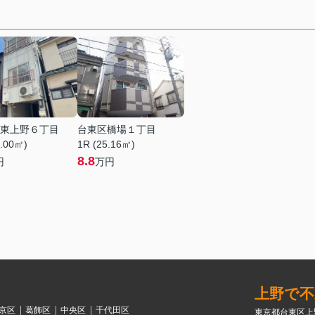
東上野６丁目
台東区橋場１丁目
4.00㎡)
1R (25.16㎡)
8.8
円
万円
上野で不
京区
葛飾区
中央区
千代田区
東京都台東区上野