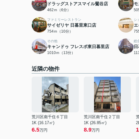
ドラッグストアスマイル鶯谷店
モ
462ｍ（6分）
5
ファミリーレストラン
シ
サイゼリヤ 日暮里東口店
エ
754ｍ（10分）
7
その他
総
キャンドゥ フレスポ東日暮里店
日
1010ｍ（13分）
1
近隣の物件
荒川区南千住６丁目
荒川区南千住２丁目
1K (16.17㎡)
1K (26.85㎡)
2
6.5
8.9
1
万円
万円