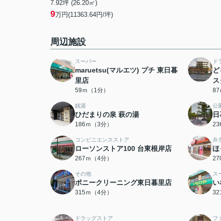
7.92坪 (26.20㎡)
9
万円(11363.64円/坪)
周辺施設
スーパー
ド
maruetsu(マルエツ) プチ 東日暮
ど
里店
ス
59ｍ（1分）
8
銭湯
公
ひだまりの泉 萩の湯
日
186ｍ（3分）
2
コンビニエンスストア
弁
ローソンストア100 台東根岸店
ほ
267ｍ（4分）
2
その他
ス
ポニークリーニング東日暮里店
い
315ｍ（4分）
3
ドラッグストア
フ