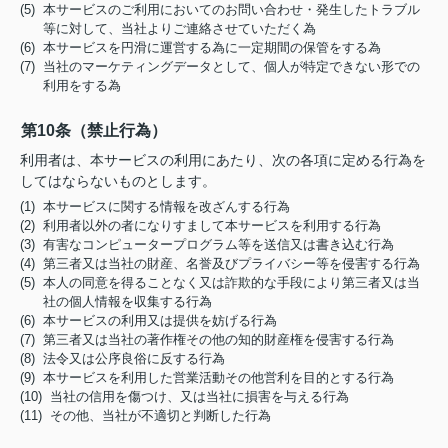
(5) 本サービスのご利用においてのお問い合わせ・発生したトラブル
等に対して、当社よりご連絡させていただく為
(6) 本サービスを円滑に運営する為に一定期間の保管をする為
(7) 当社のマーケティングデータとして、個人が特定できない形での
利用をする為
第10条（禁止行為）
利用者は、本サービスの利用にあたり、次の各項に定める行為を
してはならないものとします。
(1) 本サービスに関する情報を改ざんする行為
(2) 利用者以外の者になりすまして本サービスを利用する行為
(3) 有害なコンピュータープログラム等を送信又は書き込む行為
(4) 第三者又は当社の財産、名誉及びプライバシー等を侵害する行為
(5) 本人の同意を得ることなく又は詐欺的な手段により第三者又は当
社の個人情報を収集する行為
(6) 本サービスの利用又は提供を妨げる行為
(7) 第三者又は当社の著作権その他の知的財産権を侵害する行為
(8) 法令又は公序良俗に反する行為
(9) 本サービスを利用した営業活動その他営利を目的とする行為
(10) 当社の信用を傷つけ、又は当社に損害を与える行為
(11) その他、当社が不適切と判断した行為