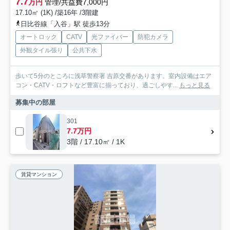
7.7
万円
管理/共益費7,000円
17.10㎡ (1K) /築16年 /3階建
日比谷線「入谷」駅 徒歩13分
オートロック
CATV
光ファイバー
防犯カメラ
外観タイル張り
公共下水
歩いて5分のところに浅草警察署 吉原交番があります。室内設備はエア
コン・CATV・ロフトなど豊富に揃っており、過ごしやす...
もっと見る
募集中の部屋
301
7.7万円
3階 / 17.10㎡ / 1K
賃貸マンション