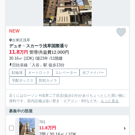
NEW
台東区浅草
デュオ・スカーラ浅草国際通り
11.8
万円
管理/共益費12,000円
30.16㎡ (1DK) /築23年 /11階建
日比谷線「入谷」駅 徒歩13分
駐輪場
オートロック
エレベーター
光ファイバー
宅配ボックス
防犯カメラ
近くにはローソン H浅草二丁目店(徒歩1分)がありちょっとした買い物に
便利です。室内設備は追い焚き・エアコン・BSなど大...
もっと見る
募集中の部屋
701
11.8万円
7階 / 30.16㎡ / 1DK