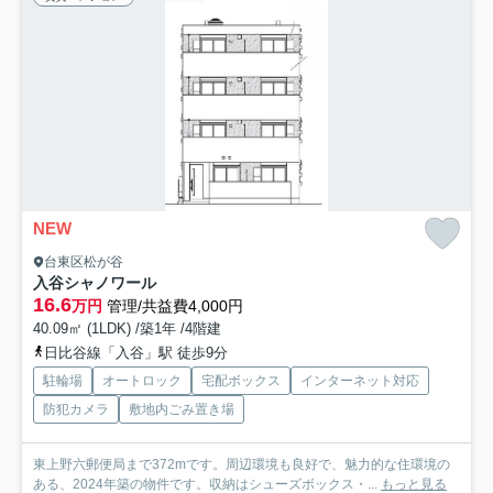
NEW
台東区松が谷
入谷シャノワール
16.6
万円
管理/共益費4,000円
40.09㎡ (1LDK) /築1年 /4階建
日比谷線「入谷」駅 徒歩9分
駐輪場
オートロック
宅配ボックス
インターネット対応
防犯カメラ
敷地内ごみ置き場
東上野六郵便局まで372mです。周辺環境も良好で、魅力的な住環境の
ある、2024年築の物件です。収納はシューズボックス・...
もっと見る