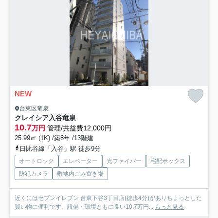
NEW
台東区竜泉
クレイシア入谷竜泉
10.7
万円
管理/共益費12,000円
25.99㎡ (1K) /築8年 /13階建
日比谷線「入谷」駅 徒歩9分
オートロック
エレベーター
光ファイバー
宅配ボックス
防犯カメラ
敷地内ごみ置き場
近くにはセブンイレブン 台東下谷3丁目店(徒歩4分)がありちょっとした
買い物に便利です。設備・環境ともに良い10.7万円...
もっと見る