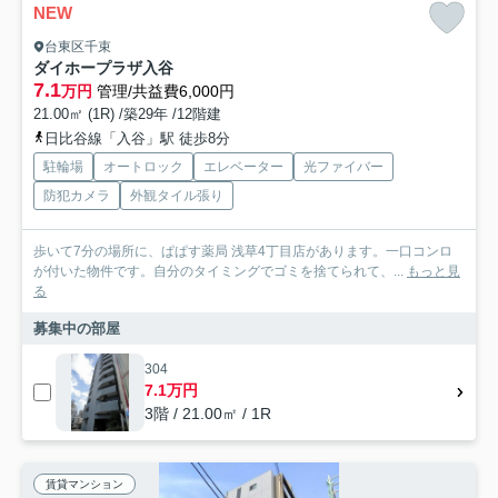
NEW
台東区千束
ダイホープラザ入谷
7.1
万円
管理/共益費6,000円
21.00㎡ (1R) /築29年 /12階建
日比谷線「入谷」駅 徒歩8分
駐輪場
オートロック
エレベーター
光ファイバー
防犯カメラ
外観タイル張り
歩いて7分の場所に、ぱぱす薬局 浅草4丁目店があります。一口コンロ
が付いた物件です。自分のタイミングでゴミを捨てられて、...
もっと見
る
募集中の部屋
304
7.1万円
3階 / 21.00㎡ / 1R
賃貸マンション