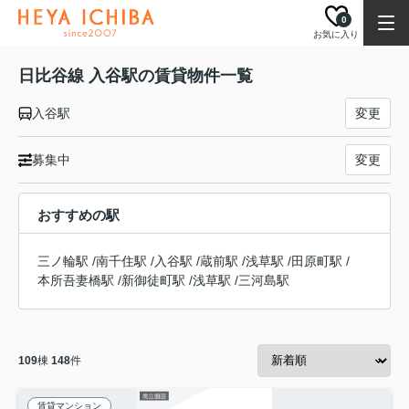
0
お気に入り
日比谷線 入谷駅の賃貸物件一覧
入谷駅
変更
募集中
変更
おすすめの駅
三ノ輪駅
/
南千住駅
/
入谷駅
/
蔵前駅
/
浅草駅
/
田原町駅
/
本所吾妻橋駅
/
新御徒町駅
/
浅草駅
/
三河島駅
109
棟
148
件
賃貸マンション