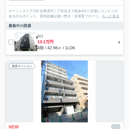
ローソンストア100 台東清川二丁目店まで徒歩4分と近場にコンビニが
あるのもポイント。室内設備は追い焚き・全居室フローリ...
もっと見る
募集中の部屋
401
13.1万円
4階 / 42.98㎡ / 1LDK
賃貸マンション
NEW