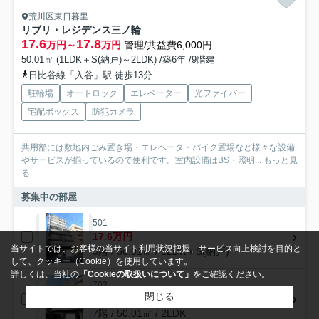
荒川区東日暮里
リブリ・レジデンス三ノ輪
17.6
17.8
万円～
万円
管理/共益費6,000円
50.01㎡ (1LDK＋S(納戸)～2LDK) /築6年 /9階建
日比谷線「入谷」駅 徒歩13分
駐輪場
オートロック
エレベーター
光ファイバー
宅配ボックス
防犯カメラ
共用部には敷地内ごみ置き場・エレベータ・バイク置場など様々な設備
やサービスが揃っているので便利です。室内設備はBS・照明...
もっと見
る
募集中の部屋
501
17.6万円
当サイトでは、お客様の当サイト利用状況把握、サービス向上検討を目的と
5階 / 50.01㎡ / 1LDK＋S(納戸)
して、クッキー（Cookie）を使用しています。
詳しくは、当社の
「Cookieの取扱いについて」
をご確認ください。
702
閉じる
17.8万円
7階 / 50.01㎡ / 2LDK