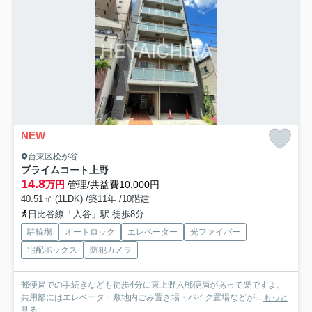
NEW
台東区松が谷
プライムコート上野
14.8
万円
管理/共益費10,000円
40.51㎡ (1LDK) /築11年 /10階建
日比谷線「入谷」駅 徒歩8分
駐輪場
オートロック
エレベーター
光ファイバー
宅配ボックス
防犯カメラ
郵便局での手続きなども徒歩4分に東上野六郵便局があって楽ですよ。
共用部にはエレベータ・敷地内ごみ置き場・バイク置場などが...
もっと
見る