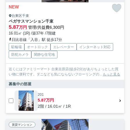
NEW
台東区千束
ペガサスマンション千束
5.87
万円
管理/共益費6,300円
16.01㎡ (1R) /築37年 /7階建
日比谷線「入谷」駅 徒歩17分
駐輪場
オートロック
エレベーター
インターネット対応
防犯カメラ
閑静な住宅地
近くにはファミリーマート 台東吉原店(徒歩2分)がありちょっとした買
い物に便利です。ダニなども気にならないフローリングの...
もっと見る
募集中の部屋
201
5.87万円
2階 / 16.01㎡ / 1R
賃貸マンション