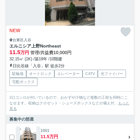
NEW
台東区入谷
エルニシア上野Northeast
11.5
万円
管理/共益費10,000円
32.15㎡ (1K) /築19年 /10階建
日比谷線「入谷」駅 徒歩2分
駐輪場
オートロック
エレベーター
CATV
光ファイバー
宅配ボックス
2口コンロが付いているので、おかずや汁物など複数の工程を同時にこ
なせます。収納はクロゼット・シューズボックスなどが備え付...
もっと
見る
募集中の部屋
1001
11.5万円