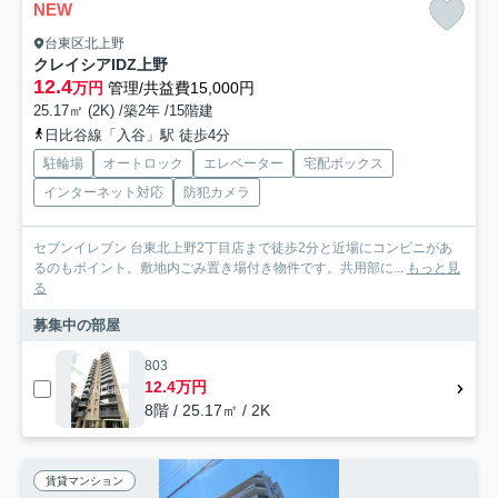
NEW
台東区北上野
クレイシアIDZ上野
12.4
万円
管理/共益費15,000円
25.17㎡ (2K) /築2年 /15階建
日比谷線「入谷」駅 徒歩4分
駐輪場
オートロック
エレベーター
宅配ボックス
インターネット対応
防犯カメラ
セブンイレブン 台東北上野2丁目店まで徒歩2分と近場にコンビニがあ
るのもポイント。敷地内ごみ置き場付き物件です。共用部に...
もっと見
る
募集中の部屋
803
12.4万円
8階 / 25.17㎡ / 2K
賃貸マンション