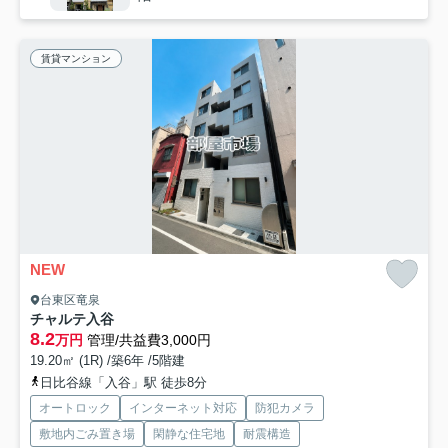
賃貸マンション
NEW
台東区竜泉
チャルテ入谷
8.2
万円
管理/共益費3,000円
19.20㎡ (1R) /築6年 /5階建
日比谷線「入谷」駅 徒歩8分
オートロック
インターネット対応
防犯カメラ
敷地内ごみ置き場
閑静な住宅地
耐震構造