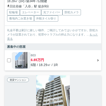
18.29㎡ (1R) /築34年 /12階建
日比谷線「入谷」駅 徒歩9分
駐輪場
エレベーター
光ファイバー
防犯カメラ
敷地内ごみ置き場
外観タイル張り
礼金不要は家計に嬉しい物件、ご検討してみてはいかがですか。防犯カ
メラが設置されており、犯罪やトラブルの抑止力になります。...
もっと
見る
募集中の部屋
603
6.85万円
6階 / 18.29㎡ / 1R
賃貸マンション