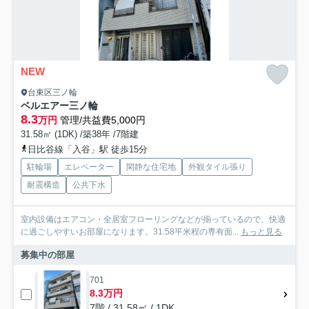
NEW
台東区三ノ輪
ベルエアー三ノ輪
8.3
万円
管理/共益費5,000円
31.58㎡ (1DK) /築38年 /7階建
日比谷線「入谷」駅 徒歩15分
駐輪場
エレベーター
閑静な住宅地
外観タイル張り
耐震構造
公共下水
室内設備はエアコン・全居室フローリングなどが揃っているので、快適
に過ごしやすいお部屋になります。31.58平米程の専有面...
もっと見る
募集中の部屋
701
8.3万円
7階 / 31.58㎡ / 1DK