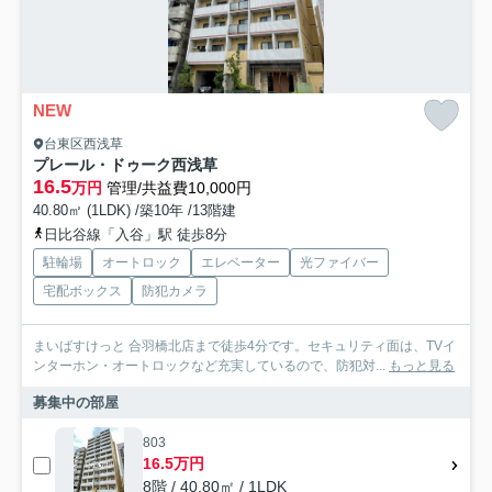
NEW
台東区西浅草
プレール・ドゥーク西浅草
16.5
万円
管理/共益費10,000円
40.80㎡ (1LDK) /築10年 /13階建
日比谷線「入谷」駅 徒歩8分
駐輪場
オートロック
エレベーター
光ファイバー
宅配ボックス
防犯カメラ
まいばすけっと 合羽橋北店まで徒歩4分です。セキュリティ面は、TVイ
ンターホン・オートロックなど充実しているので、防犯対...
もっと見る
募集中の部屋
803
16.5万円
8階 / 40.80㎡ / 1LDK