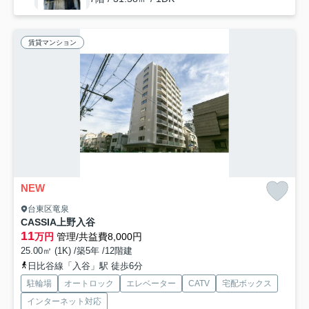
賃貸マンション
NEW
台東区竜泉
CASSIA上野入谷
11
万円
管理/共益費8,000円
25.00㎡ (1K) /築5年 /12階建
日比谷線「入谷」駅 徒歩6分
駐輪場
オートロック
エレベーター
CATV
宅配ボックス
インターネット対応