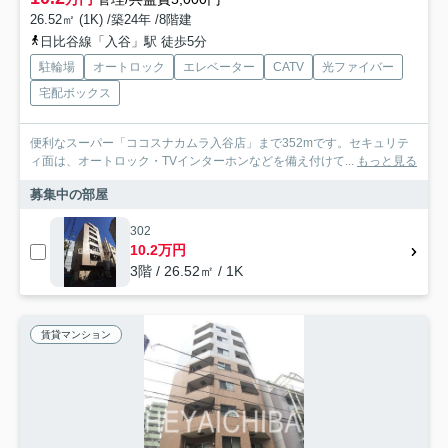
26.52㎡ (1K) /築24年 /8階建
日比谷線「入谷」駅 徒歩5分
駐輪場
オートロック
エレベーター
CATV
光ファイバー
宅配ボックス
便利なスーパー「ココスナカムラ入谷店」まで352mです。セキュリテ
ィ面は、オートロック・TVインターホンなどを備え付けて...
もっと見る
募集中の部屋
302
10.2万円
3階 / 26.52㎡ / 1K
賃貸マンション