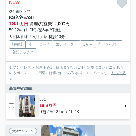
NEW
台東区下谷
KS入谷EAST
18.6
万円
管理/共益費12,000円
50.22㎡ (1LDK) /築8年 /9階建
日比谷線「入谷」駅 徒歩10分
駐輪場
オートロック
エレベーター
CATV
光ファイバー
宅配ボックス
セブンイレブン 台東下谷3丁目店まで徒歩1分と近場にコンビニがある
のもポイント。共用部には敷地内ごみ置き場・エレベータな...
もっと見
る
募集中の部屋
901
18.6万円
9階 / 50.22㎡ / 1LDK
賃貸マンション