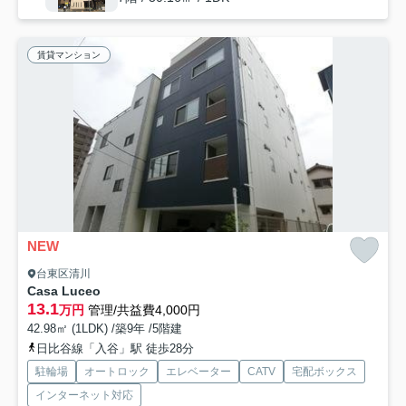
賃貸マンション
NEW
台東区清川
Casa Luceo
13.1
万円
管理/共益費4,000円
42.98㎡ (1LDK) /築9年 /5階建
日比谷線「入谷」駅 徒歩28分
駐輪場
オートロック
エレベーター
CATV
宅配ボックス
インターネット対応