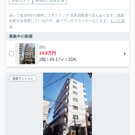
防犯カメラ
敷地内ごみ置き場
歩いて徒歩6分の場所にスギドラッグ 浅草国際通り店もあります。洗面
化粧台を採用しているので、歯ブラシやドライヤーなどをま...
もっと見
る
募集中の部屋
201
14.8万円
2階 / 49.17㎡ / 2DK
賃貸マンション