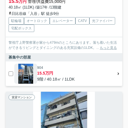
15.5
万円
管理/共益費15,000円
40.18㎡ (1LDK) /築17年 /13階建
日比谷線「入谷」駅 徒歩9分
駐輪場
オートロック
エレベーター
CATV
光ファイバー
宅配ボックス
警視庁上野警察署が家から479mのところにあります。落ち着いた生活
ができるリビングとダイニングのある充実設備の1LDK。...
もっと見る
募集中の部屋
904
15.5万円
9階 / 40.18㎡ / 1LDK
賃貸マンション