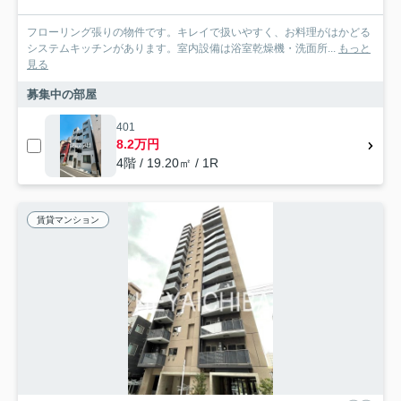
フローリング張りの物件です。キレイで扱いやすく、お料理がはかどる
システムキッチンがあります。室内設備は浴室乾燥機・洗面所...
もっと
見る
募集中の部屋
401
8.2万円
4階 / 19.20㎡ / 1R
賃貸マンション