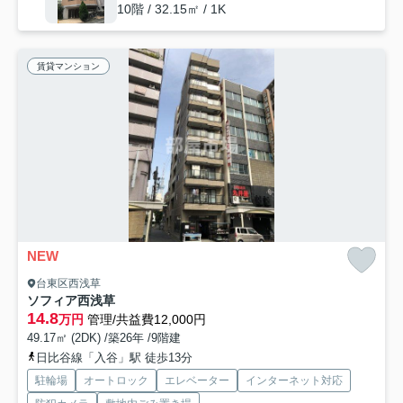
10階 / 32.15㎡ / 1K
賃貸マンション
NEW
台東区西浅草
ソフィア西浅草
14.8
万円
管理/共益費12,000円
49.17㎡ (2DK) /築26年 /9階建
日比谷線「入谷」駅 徒歩13分
駐輪場
オートロック
エレベーター
インターネット対応