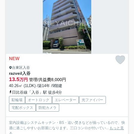
NEW
台東区入谷
razveil入谷
13.5
万円
管理/共益費8,000円
40.26㎡ (1LDK) /築14年 /9階建
日比谷線「入谷」駅 徒歩4分
駐輪場
オートロック
エレベーター
光ファイバー
宅配ボックス
防犯カメラ
室内設備はシステムキッチン・BS・追い焚きなどが揃っているので、快
適に過ごしやすいお部屋になります。三口コンロが付いてい...
もっと見
る