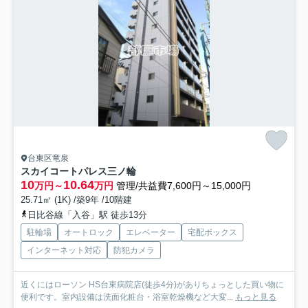
台東区竜泉
スカイコートパレス三ノ輪
10
10.64
万円～
万円
管理/共益費7,600円～15,000円
25.71㎡ (1K) /築9年 /10階建
日比谷線「入谷」駅 徒歩13分
駐輪場
オートロック
エレベーター
宅配ボックス
インターネット対応
防犯カメラ
近くにはローソン HS台東病院店(徒歩4分)がありちょっとした買い物に
便利です。室内設備は洗面化粧台・浴室乾燥機など大変...
もっと見る