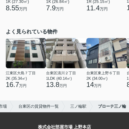
1
1K (27.30㎡)
1K (26.84㎡)
1R (25.15㎡)
8.55
7.9
11.4
万円
万円
万円
よく見られている物件
江東区大島７丁目
台東区清川２丁目
台東区東上野６丁目
2K (35.34㎡)
1LDK (40.14㎡)
2K (34.00㎡)
1
16.7
13.8
14
万円
万円
万円
市場
台東区の賃貸物件一覧
三ノ輪駅
ブローテ三ノ輪
株式会社部屋市場 上野本店