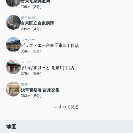
台東竜泉郵便局
108ｍ（2分）
総合病院
台東区立台東病院
295ｍ（4分）
スーパー
ビッグ・エー台東千束四丁目店
358ｍ（5分）
スーパー
まいばすけっと 竜泉1丁目店
379ｍ（5分）
警察
浅草警察署 吉原交番
383ｍ（5分）
すべて見る
地図