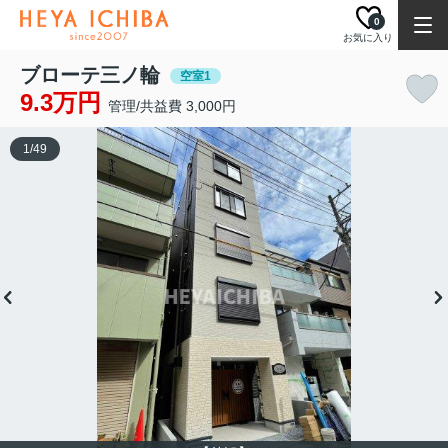
0
お気に入り
ブローテ三ノ輪
空室1
9.3万円
管理/共益費 3,000円
1
/
49