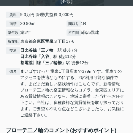
【外観】
9.3万円 管理/共益費 3,000円
賃料
20.90㎡
1R
面積
間取り
築3年
5階/5階建
築年数
所在階
東京都
台東区
竜泉
３丁目17-6
所在地
日比谷線
「
三ノ輪
」駅 徒歩7分
交通
日比谷線
「
入谷
」駅 徒歩12分
都電荒川線
「
三ノ輪橋
」駅 徒歩12分
まいばすけっと 竜泉1丁目店まで379mです。電車での
備考
アクセスを快適なものにする、2駅利用可能な物件で
す。まだまだ新しい築浅物件はこちらです。新着情報：
ブローテ三ノ輪の空室情報ならコチラ。台東区エリアに
ある賃貸情報のことなら、地域に密着した当社へお任せ
下さい。当社は、多種多様な賃貸情報を取り扱っており
ます。ご要望や不明な点などございましたら、お気軽に
ご連絡下さい。
ブローテ三ノ輪のコメント(おすすめポイント)