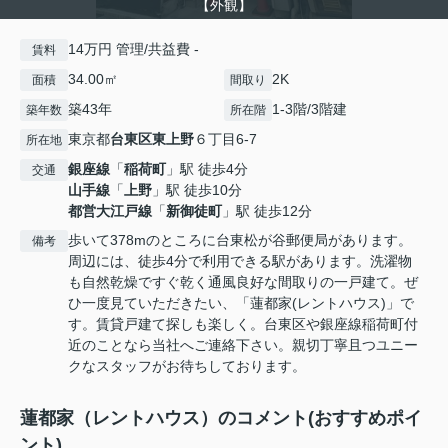
【外観】
14万円 管理/共益費 -
賃料
34.00㎡
2K
面積
間取り
築43年
1-3階/3階建
築年数
所在階
東京都
台東区
東上野
６丁目6-7
所在地
銀座線
「
稲荷町
」駅 徒歩4分
交通
山手線
「
上野
」駅 徒歩10分
都営大江戸線
「
新御徒町
」駅 徒歩12分
歩いて378mのところに台東松が谷郵便局があります。
備考
周辺には、徒歩4分で利用できる駅があります。洗濯物
も自然乾燥ですぐ乾く通風良好な間取りの一戸建て。ぜ
ひ一度見ていただきたい、「蓮都家(レントハウス)」で
す。賃貸戸建て探しも楽しく。台東区や銀座線稲荷町付
近のことなら当社へご連絡下さい。親切丁寧且つユニー
クなスタッフがお待ちしております。
蓮都家（レントハウス）のコメント(おすすめポイ
ント)