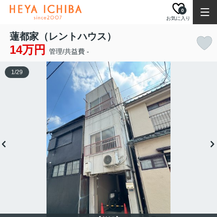
0
お気に入り
蓮都家（レントハウス）
14万円
管理/共益費 -
1
/
29