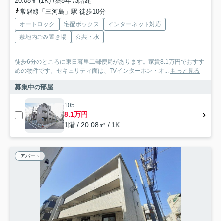
20.08㎡ (1K) /築8年 /3階建
常磐線「三河島」駅 徒歩10分
オートロック
宅配ボックス
インターネット対応
敷地内ごみ置き場
公共下水
徒歩6分のところに東日暮里二郵便局があります。家賃8.1万円でおすす
めの物件です。セキュリティ面は、TVインターホン・オ...
もっと見る
募集中の部屋
105
8.1万円
1階 / 20.08㎡ / 1K
アパート