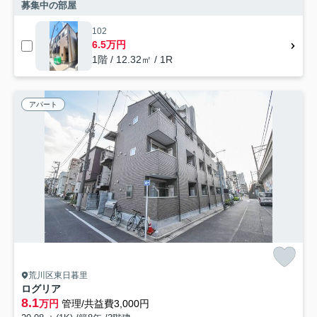
募集中の部屋
102
6.5万円
1階 / 12.32㎡ / 1R
アパート
荒川区東日暮里
ログリア
8.1
万円
管理/共益費3,000円