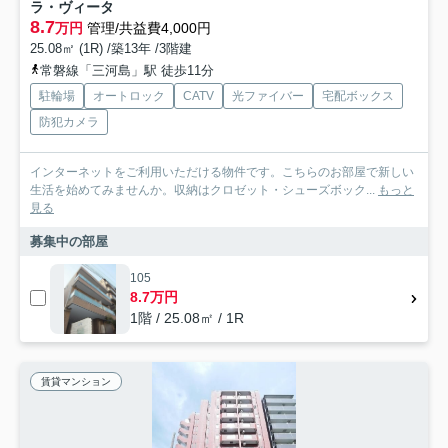
ラ・ヴィータ
8.7
万円
管理/共益費4,000円
25.08㎡ (1R) /築13年 /3階建
常磐線「三河島」駅 徒歩11分
駐輪場
オートロック
CATV
光ファイバー
宅配ボックス
防犯カメラ
インターネットをご利用いただける物件です。こちらのお部屋で新しい
生活を始めてみませんか。収納はクロゼット・シューズボック...
もっと
見る
募集中の部屋
105
8.7万円
1階 / 25.08㎡ / 1R
賃貸マンション