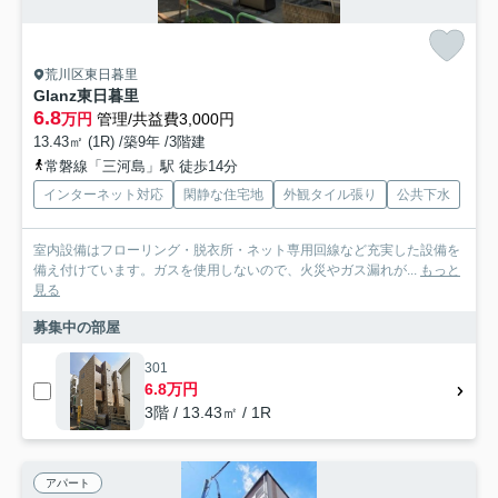
荒川区東日暮里
Glanz東日暮里
6.8
万円
管理/共益費3,000円
13.43㎡ (1R) /築9年 /3階建
常磐線「三河島」駅 徒歩14分
インターネット対応
閑静な住宅地
外観タイル張り
公共下水
室内設備はフローリング・脱衣所・ネット専用回線など充実した設備を
備え付けています。ガスを使用しないので、火災やガス漏れが...
もっと
見る
募集中の部屋
301
6.8万円
3階 / 13.43㎡ / 1R
アパート