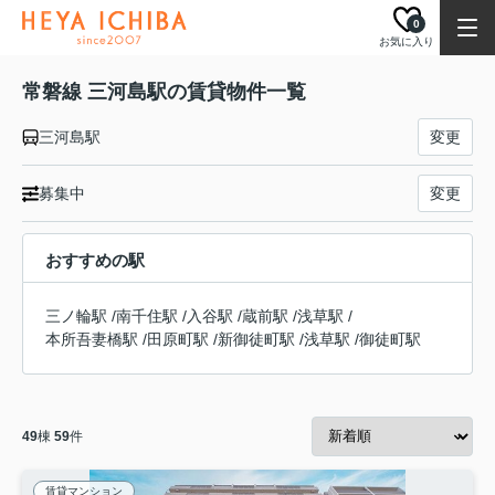
0
お気に入り
常磐線 三河島駅の賃貸物件一覧
三河島駅
変更
募集中
変更
おすすめの駅
三ノ輪駅
/
南千住駅
/
入谷駅
/
蔵前駅
/
浅草駅
/
本所吾妻橋駅
/
田原町駅
/
新御徒町駅
/
浅草駅
/
御徒町駅
49
棟
59
件
賃貸マンション