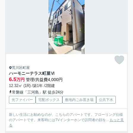
荒川区町屋
ハーモニーテラス町屋Ⅵ
6.5
万円
管理/共益費4,000円
12.32㎡ (1R) /築1年 /2階建
常磐線「三河島」駅 徒歩24分
光ファイバー
宅配ボックス
敷地内ごみ置き場
公共下水
新しい生活にお勧めなのが、こちらのアパートです。フローリング仕様
のアパートです。来客時にはTVインターホンで訪問者の顔を...
もっと見
る