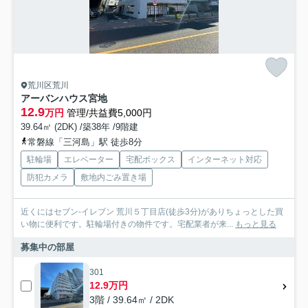
荒川区荒川
アーバンハウス宮地
12.9
万円
管理/共益費5,000円
39.64㎡ (2DK) /築38年 /9階建
常磐線「三河島」駅 徒歩8分
駐輪場
エレベーター
宅配ボックス
インターネット対応
防犯カメラ
敷地内ごみ置き場
近くにはセブン-イレブン 荒川５丁目店(徒歩3分)がありちょっとした買
い物に便利です。駐輪場付きの物件です。宅配業者が来...
もっと見る
募集中の部屋
301
12.9万円
3階 / 39.64㎡ / 2DK