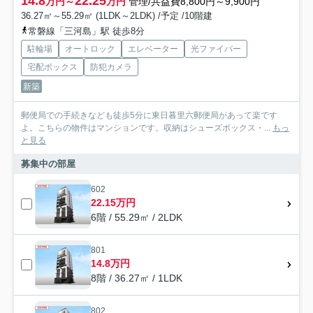
14.8
22.25
万円～
万円
管理/共益費8,800円～9,900円
36.27㎡～55.29㎡ (1LDK～2LDK) /予定 /10階建
常磐線「三河島」駅 徒歩8分
駐輪場
オートロック
エレベーター
光ファイバー
宅配ボックス
防犯カメラ
新築
郵便局での手続きなども徒歩5分に東日暮里六郵便局があって楽です
よ。こちらの物件はマンションです。収納はシューズボックス・...
もっ
と見る
募集中の部屋
602
22.15万円
6階 / 55.29㎡ / 2LDK
801
14.8万円
8階 / 36.27㎡ / 1LDK
802