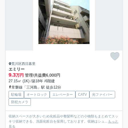
荒川区西日暮里
エミリー
9.3
万円
管理/共益費6,000円
27.15㎡ (1K) /築18年 /6階建
常磐線「三河島」駅 徒歩12分
駐輪場
オートロック
エレベーター
CATV
光ファイバー
防犯カメラ
収納スペースが大きいため化粧品や整髪料などの小物類もまとめてスッ
キリ収納できる、洗面化粧台を採用しております。収納はシュ...
もっと
見る