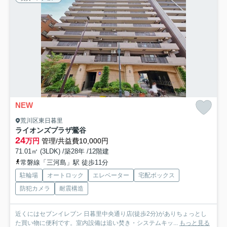
NEW
荒川区東日暮里
ライオンズプラザ鶯谷
24
万円
管理/共益費10,000円
71.01㎡ (3LDK) /築28年 /12階建
常磐線「三河島」駅 徒歩11分
駐輪場
オートロック
エレベーター
宅配ボックス
防犯カメラ
耐震構造
近くにはセブンイレブン 日暮里中央通り店(徒歩2分)がありちょっとし
た買い物に便利です。室内設備は追い焚き・システムキッ...
もっと見る