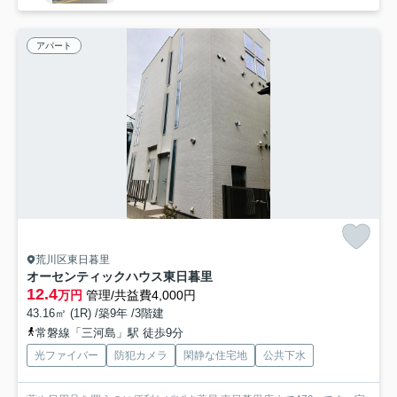
アパート
荒川区東日暮里
オーセンティックハウス東日暮里
12.4
万円
管理/共益費4,000円
43.16㎡ (1R) /築9年 /3階建
常磐線「三河島」駅 徒歩9分
光ファイバー
防犯カメラ
閑静な住宅地
公共下水