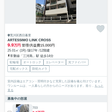
荒川区西日暮里
ARTESSIMO LINK CROSS
9.9
万円
管理/共益費15,000円
25.01㎡ (1R) /築17年 /12階建
常磐線「三河島」駅 徒歩14分
駐輪場
オートロック
エレベーター
光ファイバー
宅配ボックス
防犯カメラ
室内設備はエアコン・照明付きなど充実した設備を備え付けています。
ワンルームは、一人暮らしの方からのニーズがあります。造り...
もっと
見る
募集中の部屋
703