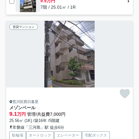
9.9万円
7階 / 25.01㎡ / 1R
賃貸マンション
荒川区西日暮里
メゾンベール
9.1
万円
管理/共益費7,000円
25.56㎡ (1K) /築16年 /5階建
常磐線「三河島」駅 徒歩6分
駐輪場
オートロック
エレベーター
宅配ボックス