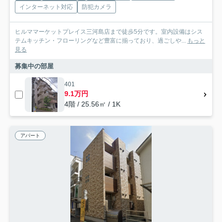
インターネット対応
防犯カメラ
ヒルママーケットプレイス三河島店まで徒歩5分です。室内設備はシス
テムキッチン・フローリングなど豊富に揃っており、過ごしや...
もっと
見る
募集中の部屋
401
9.1万円
4階 / 25.56㎡ / 1K
アパート