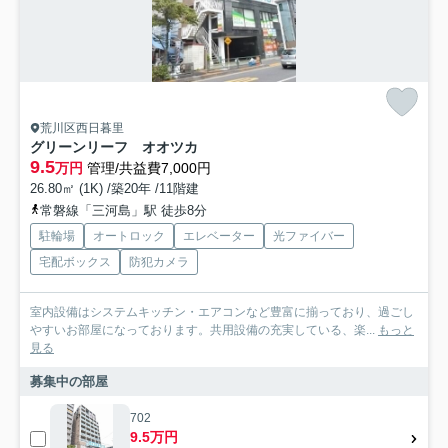
荒川区西日暮里
グリーンリーフ オオツカ
9.5
万円
管理/共益費7,000円
26.80㎡ (1K) /築20年 /11階建
常磐線「三河島」駅 徒歩8分
駐輪場
オートロック
エレベーター
光ファイバー
宅配ボックス
防犯カメラ
室内設備はシステムキッチン・エアコンなど豊富に揃っており、過ごし
やすいお部屋になっております。共用設備の充実している、楽...
もっと
見る
募集中の部屋
702
9.5万円