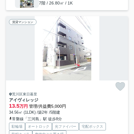
7階 / 26.80㎡ / 1K
賃貸マンション
荒川区東日暮里
アイヴィレッジ
13.5
万円
管理/共益費5,000円
34.56㎡ (1LDK) /築2年 /5階建
常磐線「三河島」駅 徒歩8分
駐輪場
オートロック
光ファイバー
宅配ボックス