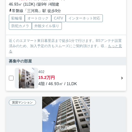
46.93㎡ (1LDK) /築9年 /4階建
常磐線「三河島」駅 徒歩9分
駐輪場
オートロック
CATV
インターネット対応
防犯カメラ
外観タイル張り
近くのエヌマート東日暮里店まで徒歩1分で行けます。BSアンテナ設置
済みのため、加入予定の方もスムーズにご契約頂けます。収...
もっと見
る
募集中の部屋
402
15.2万円
4階 / 46.93㎡ / 1LDK
賃貸マンション