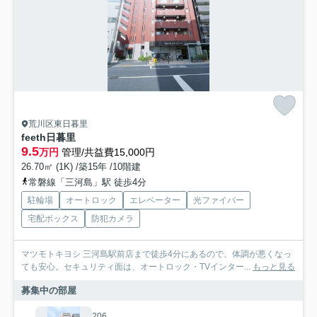
荒川区東日暮里
feeth日暮里
9.5
万円
管理/共益費15,000円
26.70㎡ (1K) /築15年 /10階建
常磐線「三河島」駅 徒歩4分
駐輪場
オートロック
エレベーター
光ファイバー
宅配ボックス
防犯カメラ
マツモトキヨシ 三河島駅前店まで徒歩4分にあるので、体調が悪くなっ
ても安心。セキュリティ面は、オートロック・TVインター...
もっと見る
募集中の部屋
206