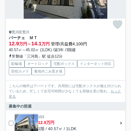
荒川区荒川
パーチェ ＭＴ
12.9
14.1
万円～
万円
管理/共益費4,100円
40.57㎡～45.02㎡ (1LDK) /築3年 /3階建
常磐線「三河島」駅 徒歩12分
駐輪場
オートロック
宅配ボックス
インターネット対応
防犯カメラ
敷地内ごみ置き場
こちらの物件はアパートです。共用部には宅配ボックスが備え付けられ
ているため、忙しくて在宅可時間が少なくても荷物を受け取れ...
もっと
見る
募集中の部屋
103
12.9万円
1階 / 40.57㎡ / 1LDK