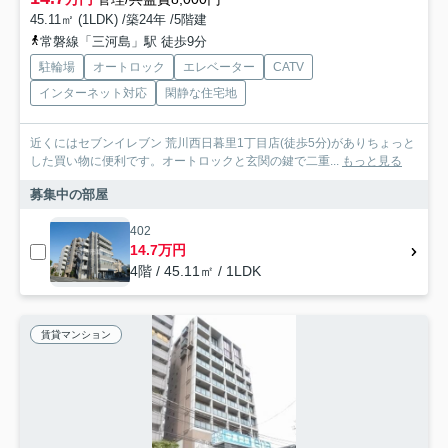
45.11㎡ (1LDK) /築24年 /5階建
常磐線「三河島」駅 徒歩9分
駐輪場
オートロック
エレベーター
CATV
インターネット対応
閑静な住宅地
近くにはセブンイレブン 荒川西日暮里1丁目店(徒歩5分)がありちょっと
した買い物に便利です。オートロックと玄関の鍵で二重...
もっと見る
募集中の部屋
402
14.7万円
4階 / 45.11㎡ / 1LDK
賃貸マンション