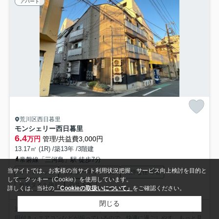
アパート
荒川区西日暮里
モンシェリー西日暮里
6.4
万円
管理/共益費3,000円
13.17㎡ (1R) /築13年 /3階建
常磐線「三河島」駅 徒歩7分
当サイトでは、お客様の当サイト利用状況把握、サービス向上検討を目的と
オートロック
インターネット対応
閑静な住宅地
して、クッキー（Cookie）を使用しています。
外観タイル張り
公共下水
詳しくは、当社の
「Cookieの取扱いについて」
をご確認ください。
閉じる
近くのいなげや 荒川西日暮里店まで徒歩4分で行けます。室内設備は照
明付き・エアコンなどが揃っているので、快適に過ごしやす...
もっと見