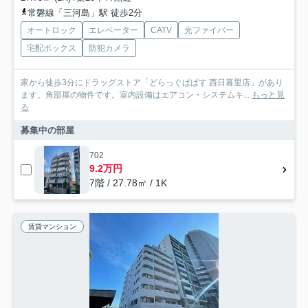
常磐線「三河島」駅 徒歩2分
オートロック
エレベーター
CATV
光ファイバー
宅配ボックス
防犯カメラ
家から徒歩3分にドラッグストア「どらっぐぱぱす 西日暮里店」があり
ます。角部屋の物件です。室内設備はエアコン・システムキ...
もっと見
る
募集中の部屋
702
9.2万円
7階 / 27.78㎡ / 1K
賃貸マンション