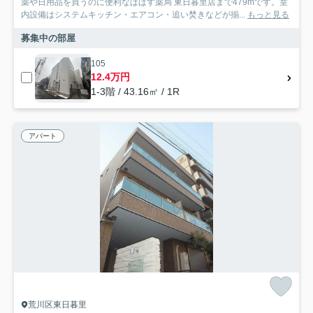
薬や日用品を買うのに便利なぱぱす薬局 東日暮里店まで479mです。室
内設備はシステムキッチン・エアコン・追い焚きなどが揃...
もっと見る
募集中の部屋
105
12.4万円
1-3階 / 43.16㎡ / 1R
アパート
荒川区東日暮里