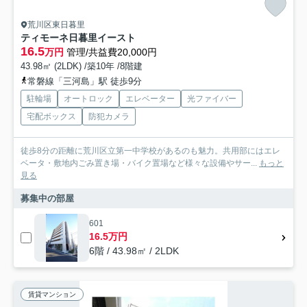
荒川区東日暮里
ティモーネ日暮里イースト
16.5
万円
管理/共益費20,000円
43.98㎡ (2LDK) /築10年 /8階建
常磐線「三河島」駅 徒歩9分
駐輪場
オートロック
エレベーター
光ファイバー
宅配ボックス
防犯カメラ
徒歩8分の距離に荒川区立第一中学校があるのも魅力。共用部にはエレ
ベータ・敷地内ごみ置き場・バイク置場など様々な設備やサー...
もっと
見る
募集中の部屋
601
16.5万円
6階 / 43.98㎡ / 2LDK
賃貸マンション