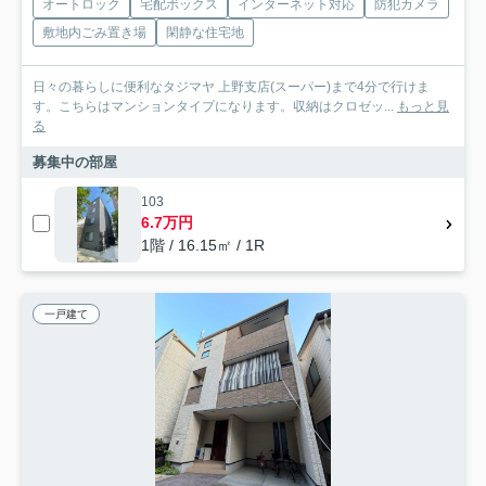
オートロック
宅配ボックス
インターネット対応
防犯カメラ
敷地内ごみ置き場
閑静な住宅地
日々の暮らしに便利なタジマヤ 上野支店(スーパー)まで4分で行けま
す。こちらはマンションタイプになります。収納はクロゼッ...
もっと見
る
募集中の部屋
103
6.7万円
1階 / 16.15㎡ / 1R
一戸建て