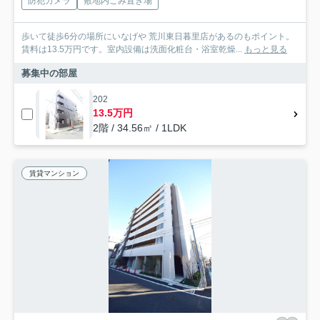
防犯カメラ
敷地内ごみ置き場
歩いて徒歩6分の場所にいなげや 荒川東日暮里店があるのもポイント。
賃料は13.5万円です。室内設備は洗面化粧台・浴室乾燥...
もっと見る
募集中の部屋
202
13.5万円
2階 / 34.56㎡ / 1LDK
賃貸マンション