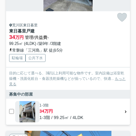
荒川区東日暮里
東日暮里戸建
34
万円
管理/共益費-
99.25㎡ (4LDK) /築9年 /3階建
常磐線「三河島」駅 徒歩5分
駐輪場
公共下水
目的に応じて選べる、3駅以上利用可能な物件です。室内設備は浴室乾
燥機・洗面化粧台・食器洗乾燥機などが揃っているので、快適...
もっと
見る
募集中の部屋
1-3階
34万円
1-3階 / 99.25㎡ / 4LDK