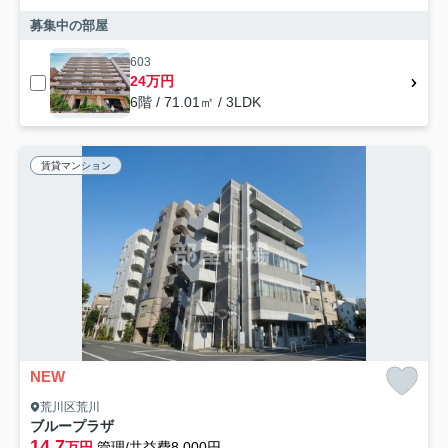
募集中の部屋
603
24万円
6階 / 71.01㎡ / 3LDK
賃貸マンション
NEW
荒川区荒川
ブループラザ
14.7
万円
管理/共益費8,000円