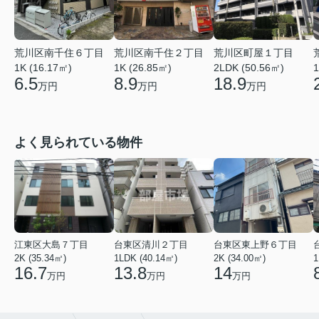
荒川区町屋１丁目
荒川区南千住６丁目
荒川区南千住２丁目
2LDK (50.56㎡)
1K (16.17㎡)
1K (26.85㎡)
1
18.9
6.5
8.9
万円
万円
万円
よく見られている物件
江東区大島７丁目
台東区清川２丁目
台東区東上野６丁目
2K (35.34㎡)
1LDK (40.14㎡)
2K (34.00㎡)
1
16.7
13.8
14
万円
万円
万円