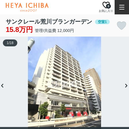
0
お気に入り
サンクレール荒川ブランガーデン
空室1
15.8万円
管理/共益費 12,000円
1
/
18