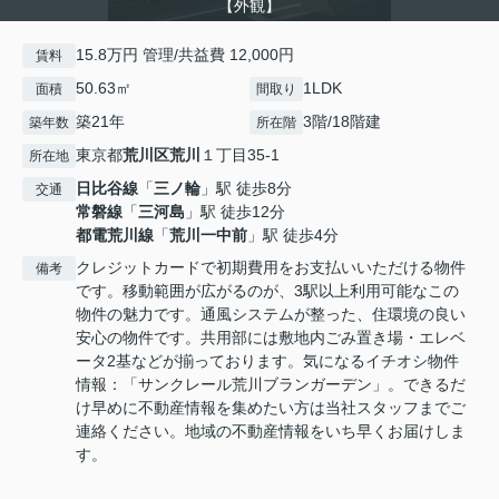
【外観】
15.8万円 管理/共益費 12,000円
賃料
50.63㎡
1LDK
面積
間取り
築21年
3階/18階建
築年数
所在階
東京都
荒川区
荒川
１丁目35-1
所在地
日比谷線
「
三ノ輪
」駅 徒歩8分
交通
常磐線
「
三河島
」駅 徒歩12分
都電荒川線
「
荒川一中前
」駅 徒歩4分
クレジットカードで初期費用をお支払いいただける物件
備考
です。移動範囲が広がるのが、3駅以上利用可能なこの
物件の魅力です。通風システムが整った、住環境の良い
安心の物件です。共用部には敷地内ごみ置き場・エレベ
ータ2基などが揃っております。気になるイチオシ物件
情報：「サンクレール荒川ブランガーデン」。できるだ
け早めに不動産情報を集めたい方は当社スタッフまでご
連絡ください。地域の不動産情報をいち早くお届けしま
す。