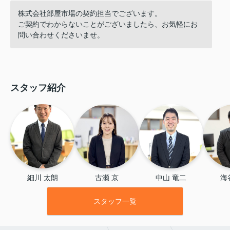
株式会社部屋市場の契約担当でございます。
ご契約でわからないことがございましたら、お気軽にお
問い合わせくださいませ。
スタッフ紹介
細川 太朗
古瀬 京
中山 竜二
海
スタッフ一覧