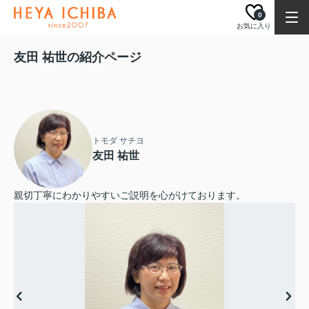
0
お気に入り
友田 祐世の紹介ページ
トモダ サチヨ
友田 祐世
親切丁寧にわかりやすいご説明を心がけております。