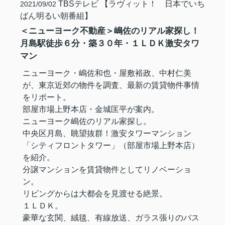
TBSテレビ 【ラヴィット！ 日本でいち
2021/09/02
ばん明るい朝番組】
＜ニューヨーク不動産＞嶋佐のリアル家探し！
月島駅徒歩６分・築３０年・１ＬＤＫ激安タワ
マン
ニューヨーク・嶋佐和也・屋敷裕政、中村仁美
が、東京近郊の物件を調査、最新の賃貸物件事情
をリポート。
部屋市場上野本店・金城匡平が案内。
ニューヨーク嶋佐のリアル家探し。
中央区月島、眺望抜群！激安タワーマンション
「シティフロントタワー」（部屋市場上野本店）
を紹介。
分譲マンションを賃貸物件としてリノベーショ
ン。
リビングからは大都会を見渡せる絶景。
１ＬＤＫ。
豪華な玄関、絨毯、有線放送、ガラス張りのバス