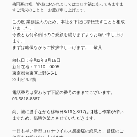
梅雨寒の候、皆様におかれましてはコロナ禍にあってもますま
すご清栄のことと、お慶び申し上げます。
この度 業務拡大のため、本社を下記に移転致すことと相成
りました。
今後とも何卒倍旧のご愛顧を賜りますようお願い申し上げ
ます。
まずは略儀ながらご挨拶申し上げます。
敬具
移転日：令和2年8月16日
新所在地：〒110－0005
東京都台東区上野6-5-1
羽山ビル2階
電話番号は変わらず下記の番号のままでございます。
03-5818-8387
尚、誠に勝手ながら移転日8/16と8/17は引越し作業が伴い
ますため、臨時休業とさせていただきます。
一日も早い新型コロナウイルス感染症の終息と、皆様のご