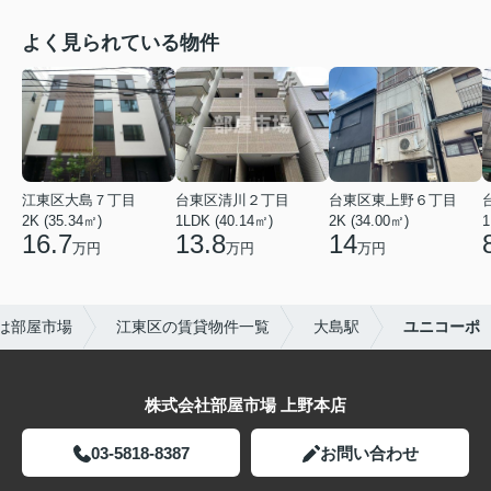
よく見られている物件
江東区大島７丁目
台東区清川２丁目
台東区東上野６丁目
2K (35.34㎡)
1LDK (40.14㎡)
2K (34.00㎡)
1
16.7
13.8
14
万円
万円
万円
は部屋市場
江東区の賃貸物件一覧
大島駅
ユニコーポ
株式会社部屋市場 上野本店
03-5818-8387
お問い合わせ