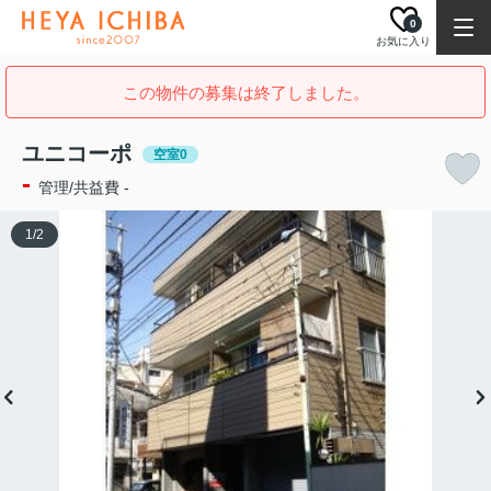
0
お気に入り
この物件の募集は終了しました。
ユニコーポ
空室0
-
管理/共益費 -
1
/
2