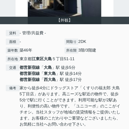
【外観】
- 管理/共益費 -
賃料
-
2DK
面積
間取り
築46年
3階/3階建
築年数
所在階
東京都
江東区
大島
５丁目51-11
所在地
都営新宿線
「
大島
」駅 徒歩5分
交通
都営新宿線
「
東大島
」駅 徒歩14分
都営新宿線
「
西大島
」駅 徒歩17分
家から徒歩4分にドラッグストア「くすりの福太郎 大島
備考
5丁目店」があります。高ニーズな駅近の物件で、徒歩
5分で駅に行くことができます。利用可能な駅が2駅あ
り、利便性の高い物件です。「ユニコーポ」のここがイ
チオシ。当社スタッフが地域の賃貸情報をご提供いたし
ます。お客様のこだわりやご要望などございましたら、
お気軽に当社へお問い合わせ下さい。