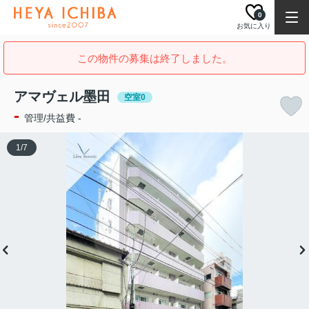
0
お気に入り
この物件の募集は終了しました。
アマヴェル墨田
空室0
-
管理/共益費 -
1
/
7