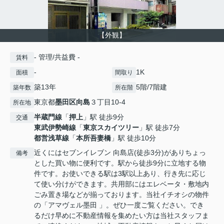
【外観】
- 管理/共益費 -
賃料
-
1K
面積
間取り
築13年
5階/7階建
築年数
所在階
東京都
墨田区
向島
３丁目10-4
所在地
半蔵門線
「
押上
」駅 徒歩9分
交通
東武伊勢崎線
「
東京スカイツリー
」駅 徒歩7分
都営浅草線
「
本所吾妻橋
」駅 徒歩10分
近くにはセブンイレブン 向島店(徒歩3分)がありちょっ
備考
とした買い物に便利です。駅から徒歩9分に立地する物
件です。お使いできる駅は3駅以上あり、行き先に応じ
て使い分けができます。共用部にはエレベータ・敷地内
ごみ置き場などが揃っております。当社イチオシの物件
の「アマヴェル墨田 」。ぜひ一度ご覧ください。でき
るだけ早めに不動産情報を集めたい方は当社スタッフま