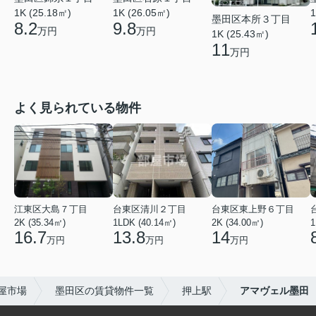
1K (25.18㎡)
1K (26.05㎡)
1
墨田区本所３丁目
8.2
9.8
万円
万円
1K (25.43㎡)
11
万円
よく見られている物件
江東区大島７丁目
台東区清川２丁目
台東区東上野６丁目
2K (35.34㎡)
1LDK (40.14㎡)
2K (34.00㎡)
1
16.7
13.8
14
万円
万円
万円
屋市場
墨田区の賃貸物件一覧
押上駅
アマヴェル墨田