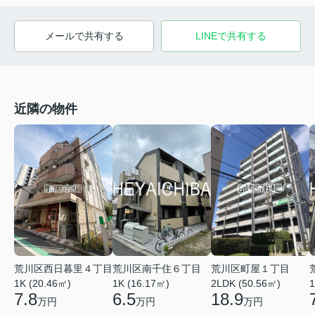
メールで共有する
LINEで共有する
近隣の物件
荒川区西日暮里４丁目
荒川区町屋１丁目
荒川区南千住６丁目
1K (20.46㎡)
2LDK (50.56㎡)
1K (16.17㎡)
1
7.8
18.9
6.5
万円
万円
万円