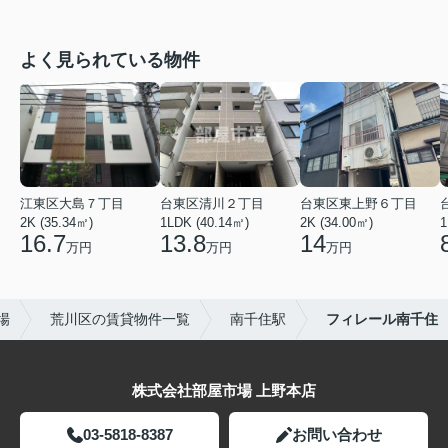
よく見られている物件
江東区大島７丁目
台東区清川２丁目
台東区東上野６丁目
2K (35.34㎡)
1LDK (40.14㎡)
2K (34.00㎡)
1
16.7
13.8
14
万円
万円
万円
場
荒川区の賃貸物件一覧
南千住駅
フィレール南千住
株式会社部屋市場 上野本店
03-5818-8387
お問い合わせ