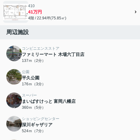
410
41万円
4階 / 22.94坪(75.85㎡)
周辺施設
コンビニエンスストア
ファミリーマート 木場六丁目店
137ｍ（2分）
公園
平久公園
176ｍ（3分）
スーパー
まいばすけっと 富岡八幡店
360ｍ（5分）
ショッピングセンター
深川ギャザリア
524ｍ（7分）