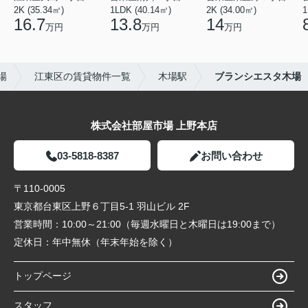
2K (35.34㎡)
1LDK (40.14㎡)
2K (34.00㎡)
1
16.7
13.8
14
万円
万円
万円
場
江東区の賃貸物件一覧
木場駅
ブランシエスタ木場
株式会社部屋市場 上野本店
03-5818-8387
お問い合わせ
〒110-0005
東京都台東区上野６丁目5-1 羽山ビル 2F
営業時間：
10:00～21:00（毎週水曜日と木曜日は19:00まで）
定休日：
年中無休（年末年始を除く）
トップページ
スタッフ