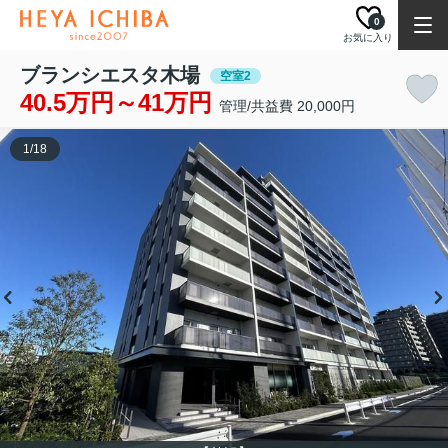
0
お気に入り
ブランシエスタ木場
空室2
40.5万円～41万円
管理/共益費 20,000円
1
/
18