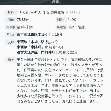
【外観】
40.5万円～41万円 管理/共益費 20,000円
賃料
75.85㎡
4LDK
面積
間取り
築1年未満
2階/11階建
築年数
所在階
東京都
江東区
木場
６丁目15-6
所在地
東西線
「
木場
」駅 徒歩7分
交通
東西線
「
東陽町
」駅 徒歩14分
都営大江戸線
「
門前仲町
」駅 徒歩22分
平久公園まで徒歩3分と近いです。電車移動の多い方に
備考
嬉しい駅から徒歩7分の物件です。通風システムが整っ
た、住環境の良い安心のマンションです。共用部には敷
地内ごみ置き場・エレベータなどが備わっておりとても
充実しています。ぜひ一度見ていただきたい、「ブラン
シエスタ木場」です。江東区エリアにある賃貸情報のこ
となら、地域に密着した当社へお任せ下さい。当社は、
多種多様な賃貸情報を取り扱っております。ご要望や不
明な点などございましたら、お気軽にご連絡下さい。