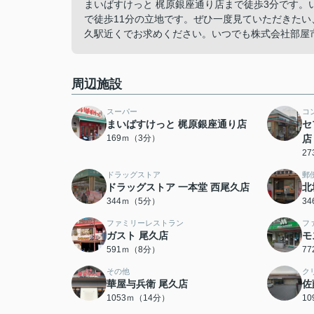
まいばすけっと 梶原銀座通り店まで徒歩3分です
で徒歩11分の立地です。ぜひ一度見ていただきた
久駅近くでお求めください。いつでも株式会社部屋
周辺施設
スーパー
コ
まいばすけっと 梶原銀座通り店
セ
169ｍ（3分）
店
2
ドラッグストア
郵
ドラッグストア 一本堂 西尾久店
北
344ｍ（5分）
3
ファミリーレストラン
フ
ガスト 尾久店
モ
591ｍ（8分）
7
その他
ク
華屋与兵衛 尾久店
佐
1053ｍ（14分）
1