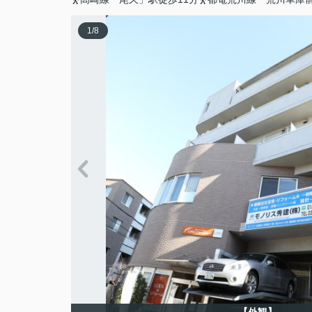
1
/
8