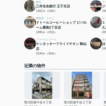
銀行
フ
三井住友銀行 王子支店
ジ
1462ｍ（19分）
1
喫茶店・カフェ
デ
ドトールコーヒーショップ ビバホ
１
ーム豊島5丁目店
久
1995ｍ（25分）
2
ファーストフード
弁
ケンタッキーフライドチキン 駒込
ほ
店
2
2240ｍ（28分）
近隣の物件
荒川区南千住６丁目
荒川区南千住２丁目