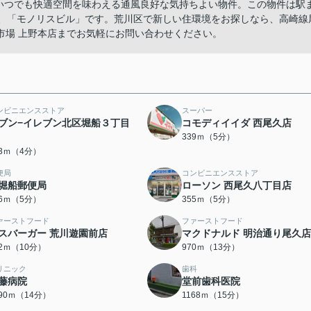
。いつでも快適空間を味わえる通風良好な気持ちよい物件。この物件は駅
い、「モノリスビル」です。荒川区で新しい住環境をお探しなら、高崎線
市場 上野本店までお気軽にお問い合わせください。
ンビニエンスストア
スーパー
ブン−イレブン北区堀船３丁目
コモディイイダ 西尾久店
339ｍ（5分）
73ｍ（4分）
便局
コンビニエンスストア
堀船郵便局
ローソン 西尾久八丁目店
46ｍ（5分）
355ｍ（5分）
ァーストフード
ファーストフード
スバーガー 荒川遊園前店
マクドナルド 明治通り尾久店
72ｍ（10分）
970ｍ（13分）
リニック
歯科
藤病院
堂前歯科医院
090ｍ（14分）
1168ｍ（15分）