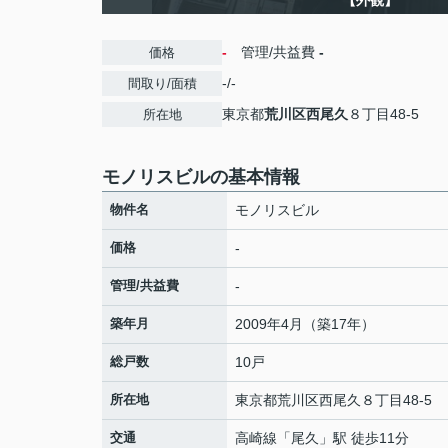
【外観】
-
管理/共益費
-
価格
-/-
間取り/面積
東京都
荒川区
西尾久
８丁目48-5
所在地
モノリスビルの基本情報
物件名
モノリスビル
価格
-
管理/共益費
-
築年月
2009年4月（築17年）
総戸数
10戸
所在地
東京都
荒川区
西尾久
８丁目48-5
交通
高崎線
「
尾久
」駅 徒歩11分