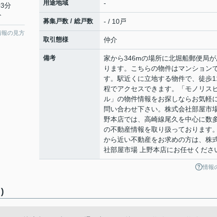
用途地域
-
3分
分
募集戸数 / 総戸数
- / 10戸
情報の見方
取引態様
仲介
備考
家から346mの場所に北堀船郵便局が
ります。こちらの物件はマンション
す。駅近くに立地する物件で、徒歩1
程でアクセスできます。「モノリス
ル」の物件情報をお探しならお気軽
問い合わせ下さい。株式会社部屋市場
野本店では、高崎線尾久を中心に数
の不動産情報を取り扱っております
から近い不動産をお求めの方は、株
社部屋市場 上野本店にお任せくださ
情報
)