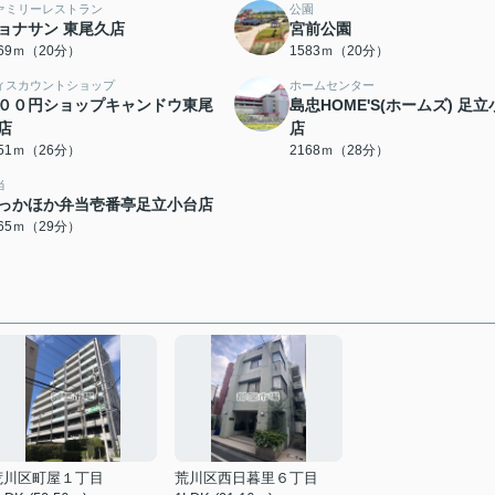
ァミリーレストラン
公園
ョナサン 東尾久店
宮前公園
569ｍ（20分）
1583ｍ（20分）
ィスカウントショップ
ホームセンター
００円ショップキャンドウ東尾
島忠HOME'S(ホームズ) 足
店
店
051ｍ（26分）
2168ｍ（28分）
当
っかほか弁当壱番亭足立小台店
265ｍ（29分）
荒川区町屋１丁目
荒川区西日暮里６丁目