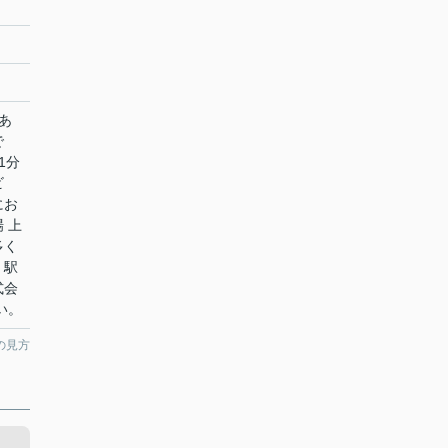
あ
で
1分
ビ
にお
 上
多く
。駅
式会
い。
の見方