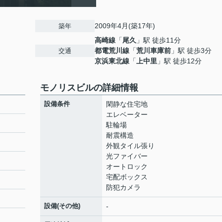
2009年4月(築17年)
築年
高崎線
「
尾久
」駅 徒歩11分
都電荒川線
「
荒川車庫前
」駅 徒歩3分
交通
京浜東北線
「
上中里
」駅 徒歩12分
モノリスビルの詳細情報
設備条件
閑静な住宅地
エレベーター
駐輪場
耐震構造
外観タイル張り
光ファイバー
オートロック
宅配ボックス
防犯カメラ
設備(その他)
-