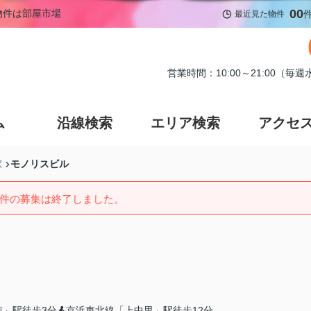
00
物件は部屋市場
最近見た物件
営業時間：10:00～21:00（毎
ム
沿線検索
エリア検索
アクセ
モノリスビル
駅
件の募集は終了しました。
前」駅徒歩3分
京浜東北線「上中里」駅徒歩12分