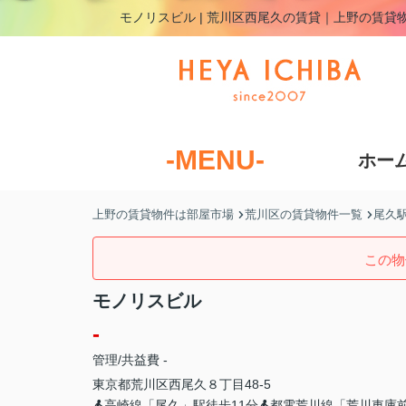
モノリスビル | 荒川区西尾久の賃貸｜上野の賃貸
-MENU-
ホー
上野の賃貸物件は部屋市場
荒川区の賃貸物件一覧
尾久
この物
モノリスビル
-
管理/共益費 -
東京都
荒川区
西尾久
８丁目48-5
高崎線「尾久」駅徒歩11分
都電荒川線「荒川車庫