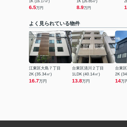
1K (16.17㎡)
1K (26.85㎡)
2
6.5
8.9
1
万円
万円
よく見られている物件
江東区大島７丁目
台東区清川２丁目
台東区
2K (35.34㎡)
1LDK (40.14㎡)
2K (3
16.7
13.8
14
万円
万円
万