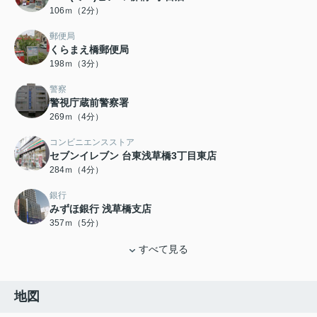
106ｍ（2分）
郵便局
くらまえ橋郵便局
198ｍ（3分）
警察
警視庁蔵前警察署
269ｍ（4分）
コンビニエンスストア
セブンイレブン 台東浅草橋3丁目東店
284ｍ（4分）
銀行
みずほ銀行 浅草橋支店
357ｍ（5分）
すべて見る
地図