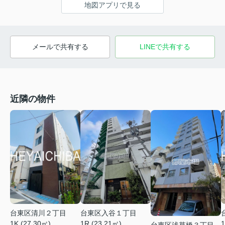
地図アプリで見る
メールで共有する
LINEで共有する
近隣の物件
台東区清川２丁目
台東区入谷１丁目
1K (27.30㎡)
1R (23.21㎡)
1