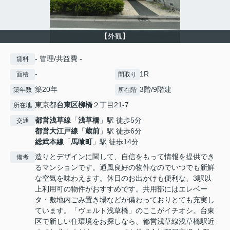
【外観】
- 管理/共益費 -
賃料
-
1R
面積
間取り
築20年
3階/9階建
築年数
所在階
東京都
台東区
柳橋
２丁目21-7
所在地
都営浅草線
「
浅草橋
」駅 徒歩5分
交通
都営大江戸線
「
蔵前
」駅 徒歩6分
総武本線
「
馬喰町
」駅 徒歩14分
造りとデザインに関して、自信をもって情報を提供でき
備考
るマンションです。通風良好の物件なのでいつでも新鮮
な空気を味わえます。休日のお出かけも便利な、3駅以
上利用可の物件がおすすめです。共用部にはエレベー
タ・敷地内ごみ置き場などが備わっておりとても充実し
ています。「ヴェルト浅草橋」のここがイチオシ。台東
区で新しい住環境をお探しなら、都営浅草線浅草橋駅近