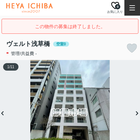
0
お気に入り
この物件の募集は終了しました。
ヴェルト浅草橋
空室0
-
管理/共益費 -
1
/
11