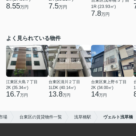
台東区浅草橋３丁目
8.55
7.5
1R (23.93㎡)
万円
万円
7.8
万円
よく見られている物件
江東区大島７丁目
台東区清川２丁目
台東区東上野６丁目
2K (35.34㎡)
1LDK (40.14㎡)
2K (34.00㎡)
1
16.7
13.8
14
万円
万円
万円
市場
台東区の賃貸物件一覧
浅草橋駅
ヴェルト浅草橋