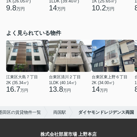
1
1K (26.05㎡)
1LDK (39.40㎡)
1K (25.65㎡)
9.8
14
10.2
万円
万円
万円
よく見られている物件
江東区大島７丁目
台東区清川２丁目
台東区東上野６丁目
2K (35.34㎡)
1LDK (40.14㎡)
2K (34.00㎡)
1
16.7
13.8
14
万円
万円
万円
墨田区の賃貸物件一覧
両国駅
ダイヤモンドレジデンス両国
株式会社部屋市場 上野本店