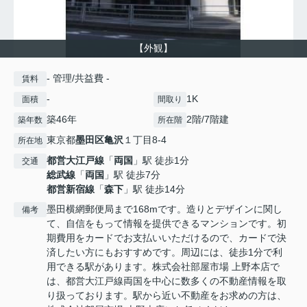
【外観】
- 管理/共益費 -
賃料
-
1K
面積
間取り
築46年
2階/7階建
築年数
所在階
東京都
墨田区
亀沢
１丁目8-4
所在地
都営大江戸線
「
両国
」駅 徒歩1分
交通
総武線
「
両国
」駅 徒歩7分
都営新宿線
「
森下
」駅 徒歩14分
墨田横網郵便局まで168mです。造りとデザインに関し
備考
て、自信をもって情報を提供できるマンションです。初
期費用をカードでお支払いいただけるので、カードで決
済したい方にもおすすめです。周辺には、徒歩1分で利
用できる駅があります。株式会社部屋市場 上野本店で
は、都営大江戸線両国を中心に数多くの不動産情報を取
り扱っております。駅から近い不動産をお求めの方は、