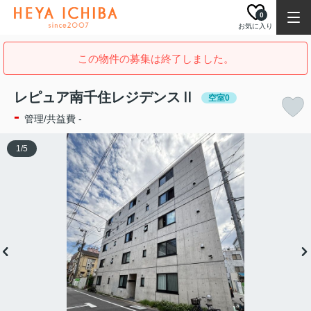
0
お気に入り
この物件の募集は終了しました。
レピュア南千住レジデンスⅡ
空室0
-
管理/共益費 -
1
/
5