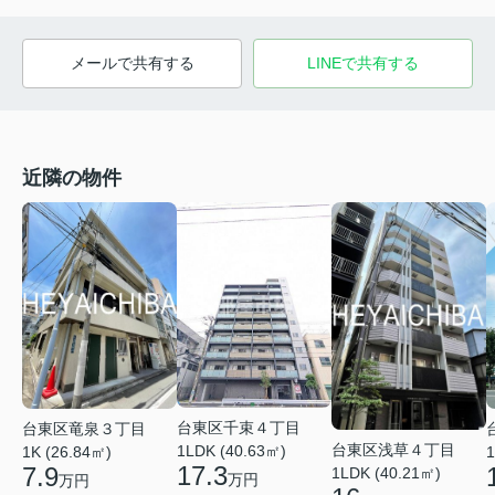
メールで共有する
LINEで共有する
近隣の物件
台東区千束４丁目
台東区竜泉３丁目
台東区浅草４丁目
1LDK (40.63㎡)
1
1K (26.84㎡)
17.3
7.9
1LDK (40.21㎡)
万円
万円