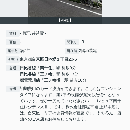
【外観】
- 管理/共益費 -
賃料
-
1R
面積
間取り
築7年
2階/5階建
築年数
所在階
東京都
台東区
日本堤
１丁目20-6
所在地
日比谷線
「
南千住
」駅 徒歩9分
交通
日比谷線
「
三ノ輪
」駅 徒歩13分
都電荒川線
「
三ノ輪橋
」駅 徒歩16分
初期費用のカード決済ができます。こちらはマンション
備考
タイプになります。築7年の設備が充実した物件となっ
ています。ぜひ一度見ていただきたい、「レピュア南千
住レジデンスⅡ 」です。株式会社部屋市場 上野本店に
は、台東区エリアの賃貸情報が豊富です。もちろん、店
舗へのご来店もお待ちしております。