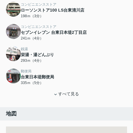
コンビニエンスストア
ローソンストア100 LS台東清川店
198ｍ（3分）
コンビニエンスストア
セブンイレブン 台東日本堤2丁目店
241ｍ（4分）
銭湯
栄湯・湯どんぶり
293ｍ（4分）
郵便局
台東日本堤郵便局
335ｍ（5分）
すべて見る
地図