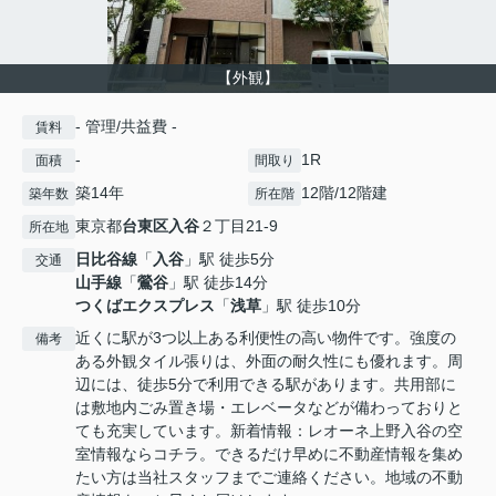
【外観】
- 管理/共益費 -
賃料
-
1R
面積
間取り
築14年
12階/12階建
築年数
所在階
東京都
台東区
入谷
２丁目21-9
所在地
日比谷線
「
入谷
」駅 徒歩5分
交通
山手線
「
鶯谷
」駅 徒歩14分
つくばエクスプレス
「
浅草
」駅 徒歩10分
近くに駅が3つ以上ある利便性の高い物件です。強度の
備考
ある外観タイル張りは、外面の耐久性にも優れます。周
辺には、徒歩5分で利用できる駅があります。共用部に
は敷地内ごみ置き場・エレベータなどが備わっておりと
ても充実しています。新着情報：レオーネ上野入谷の空
室情報ならコチラ。できるだけ早めに不動産情報を集め
たい方は当社スタッフまでご連絡ください。地域の不動