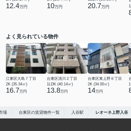
12.4
10
20.7
1
万円
万円
万円
よく見られている物件
江東区大島７丁目
台東区清川２丁目
台東区東上野６丁目
2K (35.34㎡)
1LDK (40.14㎡)
2K (34.00㎡)
1
16.7
13.8
14
万円
万円
万円
市場
台東区の賃貸物件一覧
入谷駅
レオーネ上野入谷