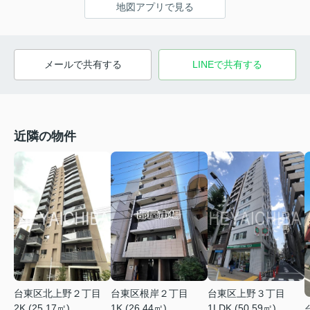
地図アプリで見る
メールで共有する
LINEで共有する
近隣の物件
台東区北上野２丁目
台東区根岸２丁目
台東区上野３丁目
2K (25.17㎡)
1K (26.44㎡)
1LDK (50.59㎡)