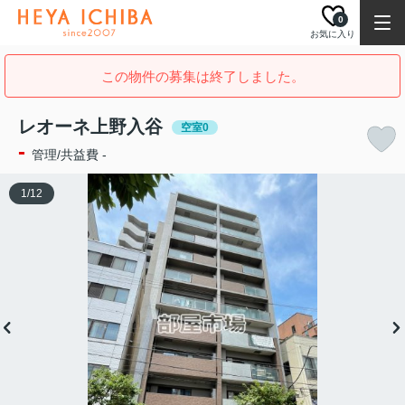
0
お気に入り
この物件の募集は終了しました。
レオーネ上野入谷
空室0
-
管理/共益費 -
1
/
12