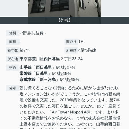
【外観】
- 管理/共益費 -
賃料
-
1R
面積
間取り
築7年
4階/5階建
築年数
所在階
東京都
荒川区
西日暮里
２丁目33-24
所在地
山手線
「
西日暮里
」駅 徒歩7分
交通
常磐線
「
日暮里
」駅 徒歩8分
京成本線
「
新三河島
」駅 徒歩9分
朝に慌てることなく行動するために駅から徒歩7分の駅
備考
近マンションはいかがでしょうか。この物件は内観も綺
麗で設備も充実した、2019年築となっています。築7年
の物件で充実した毎日を過ごしませんか。ぜひ一度見て
いただきたい、「Air Tower Nippori A棟」です。より多
くの不動産情報をお求めなら、まずは株式会社部屋市場
上野本店までご連絡ください。当社では、山手線西日暮