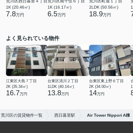
荒川区西日暮里４丁目
荒川区町屋１丁目
荒川区南千住６丁目
1K (20.46㎡)
2LDK (50.56㎡)
1K (16.17㎡)
1
7.8
18.9
6.5
万円
万円
万円
よく見られている物件
江東区大島７丁目
台東区清川２丁目
台東区東上野６丁目
2K (35.34㎡)
1LDK (40.14㎡)
2K (34.00㎡)
1
16.7
13.8
14
万円
万円
万円
荒川区の賃貸物件一覧
西日暮里駅
Air Tower Nippori A棟