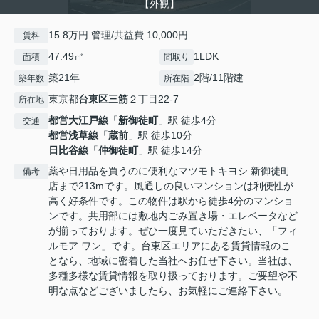
【外観】
15.8万円 管理/共益費 10,000円
賃料
47.49㎡
1LDK
面積
間取り
築21年
2階/11階建
築年数
所在階
東京都
台東区
三筋
２丁目22-7
所在地
都営大江戸線
「
新御徒町
」駅 徒歩4分
交通
都営浅草線
「
蔵前
」駅 徒歩10分
日比谷線
「
仲御徒町
」駅 徒歩14分
薬や日用品を買うのに便利なマツモトキヨシ 新御徒町
備考
店まで213mです。風通しの良いマンションは利便性が
高く好条件です。この物件は駅から徒歩4分のマンショ
ンです。共用部には敷地内ごみ置き場・エレベータなど
が揃っております。ぜひ一度見ていただきたい、「フィ
ルモア ワン」です。台東区エリアにある賃貸情報のこ
となら、地域に密着した当社へお任せ下さい。当社は、
多種多様な賃貸情報を取り扱っております。ご要望や不
明な点などございましたら、お気軽にご連絡下さい。