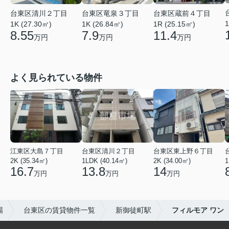
台東区清川２丁目
台東区竜泉３丁目
台東区蔵前４丁目
1
1K (27.30㎡)
1K (26.84㎡)
1R (25.15㎡)
8.55
7.9
11.4
万円
万円
万円
よく見られている物件
江東区大島７丁目
台東区清川２丁目
台東区東上野６丁目
2K (35.34㎡)
1LDK (40.14㎡)
2K (34.00㎡)
1
16.7
13.8
14
万円
万円
万円
場
台東区の賃貸物件一覧
新御徒町駅
フィルモア ワン