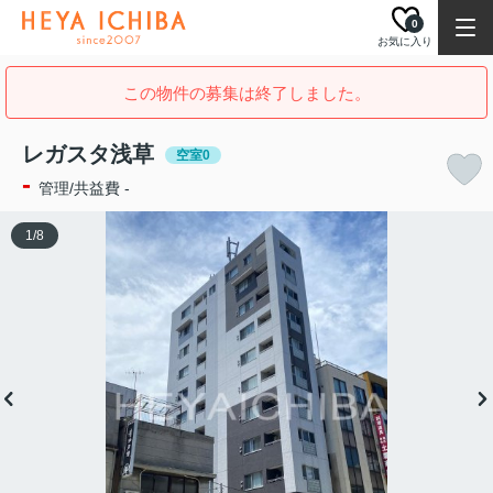
0
お気に入り
この物件の募集は終了しました。
レガスタ浅草
空室0
-
管理/共益費 -
1
/
8