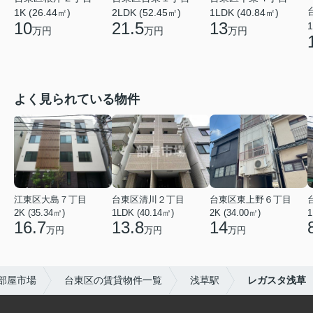
2LDK (52.45㎡)
1K (26.44㎡)
1LDK (40.84㎡)
21.5
10
13
1
万円
万円
万円
よく見られている物件
江東区大島７丁目
台東区清川２丁目
台東区東上野６丁目
2K (35.34㎡)
1LDK (40.14㎡)
2K (34.00㎡)
1
16.7
13.8
14
万円
万円
万円
部屋市場
台東区の賃貸物件一覧
浅草駅
レガスタ浅草