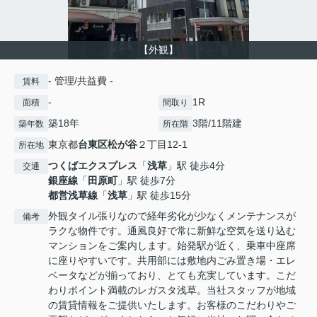
【外観】
- 管理/共益費 -
賃料
-
1R
面積
間取り
築18年
3階/11階建
築年数
所在階
東京都
台東区
松が谷
２丁目12-1
所在地
つくばエクスプレス
「
浅草
」駅 徒歩4分
交通
銀座線
「
田原町
」駅 徒歩7分
都営浅草線
「
浅草
」駅 徒歩15分
外観タイル張りなので経年劣化が少なくメンテナンスが
備考
ラクな物件です。通風良好で常に新鮮な空気を送り込む
マンションをご案内します。始発駅が近く、乗車中座席
に座りやすいです。共用部には敷地内ごみ置き場・エレ
ベータなどが揃っており、とても充実しています。こだ
わりポイント満載のレガスタ浅草。当社スタッフが地域
の賃貸情報をご提供いたします。お客様のこだわりやご