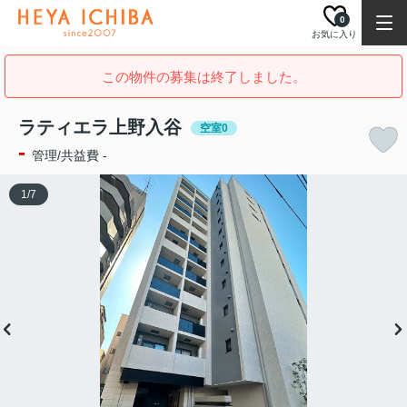
0
お気に入り
この物件の募集は終了しました。
ラティエラ上野入谷
空室0
-
管理/共益費 -
1
/
7