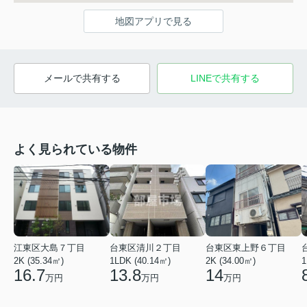
地図アプリで見る
メールで共有する
LINEで共有する
よく見られている物件
江東区大島７丁目
台東区清川２丁目
台東区東上野６丁目
2K (35.34㎡)
1LDK (40.14㎡)
2K (34.00㎡)
1
16.7
13.8
14
万円
万円
万円