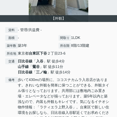
【外観】
- 管理/共益費 -
賃料
-
1LDK
面積
間取り
築3年
8階/13階建
築年数
所在階
東京都
台東区
下谷
２丁目23-6
所在地
日比谷線
「
入谷
」駅 徒歩4分
交通
山手線
「
鶯谷
」駅 徒歩11分
日比谷線
「
三ノ輪
」駅 徒歩14分
歩いて430mの場所に、ココスナカムラ入谷店がありま
備考
す。きれいな外観を簡単に保つことができる、外観タイ
ル張りとなっております。共用部には敷地内ごみ置き
場・エレベータなどが揃っております。築5年以内と築
浅なので、内装も外観もキレイです。気になるイチオシ
物件情報：「ラティエラ上野入谷」。台東区で新しい住
環境をお探しなら、日比谷線入谷駅近くでお求めくださ