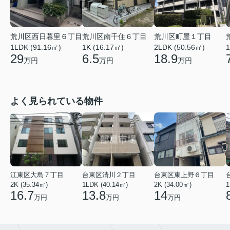
荒川区町屋１丁目
荒川区西日暮里６丁目
荒川区南千住６丁目
2LDK (50.56㎡)
1LDK (91.16㎡)
1K (16.17㎡)
1
18.9
29
6.5
万円
万円
万円
よく見られている物件
江東区大島７丁目
台東区清川２丁目
台東区東上野６丁目
2K (35.34㎡)
1LDK (40.14㎡)
2K (34.00㎡)
1
16.7
13.8
14
万円
万円
万円