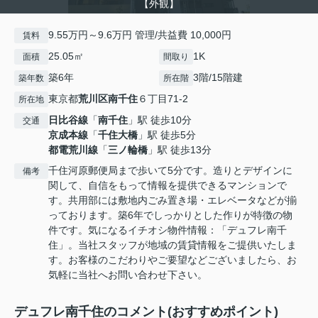
【外観】
9.55万円～9.6万円 管理/共益費 10,000円
賃料
25.05㎡
1K
面積
間取り
築6年
3階/15階建
築年数
所在階
東京都
荒川区
南千住
６丁目71-2
所在地
日比谷線
「
南千住
」駅 徒歩10分
交通
京成本線
「
千住大橋
」駅 徒歩5分
都電荒川線
「
三ノ輪橋
」駅 徒歩13分
千住河原郵便局まで歩いて5分です。造りとデザインに
備考
関して、自信をもって情報を提供できるマンションで
す。共用部には敷地内ごみ置き場・エレベータなどが揃
っております。築6年でしっかりとした作りが特徴の物
件です。気になるイチオシ物件情報：「デュフレ南千
住」。当社スタッフが地域の賃貸情報をご提供いたしま
す。お客様のこだわりやご要望などございましたら、お
気軽に当社へお問い合わせ下さい。
デュフレ南千住のコメント(おすすめポイント)