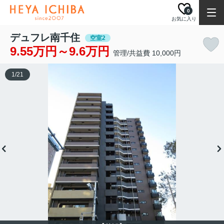
0
お気に入り
デュフレ南千住
空室2
9.55万円～9.6万円
管理/共益費 10,000円
1
/
21