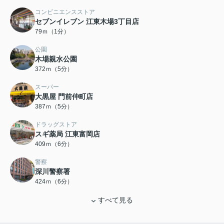
コンビニエンスストア
セブンイレブン 江東木場3丁目店
79ｍ（1分）
公園
木場親水公園
372ｍ（5分）
スーパー
大黒屋 門前仲町店
387ｍ（5分）
ドラッグストア
スギ薬局 江東富岡店
409ｍ（6分）
警察
深川警察署
424ｍ（6分）
すべて見る