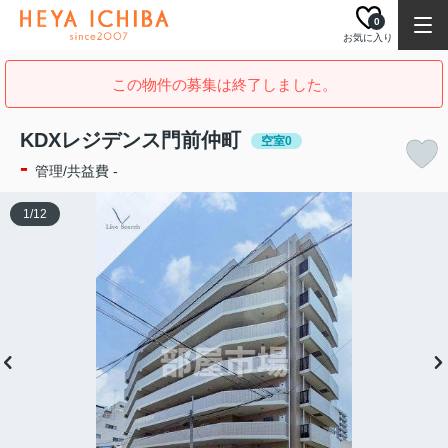
0
お気に入り
この物件の募集は終了しました。
KDXレジデンス門前仲町
空室0
-
管理/共益費 -
1
/
12