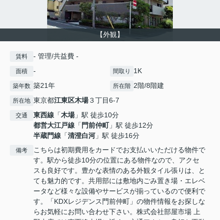
【外観】
- 管理/共益費 -
賃料
-
1K
面積
間取り
築21年
2階/8階建
築年数
所在階
東京都
江東区
木場
３丁目6-7
所在地
東西線
「
木場
」駅 徒歩10分
交通
都営大江戸線
「
門前仲町
」駅 徒歩12分
半蔵門線
「
清澄白河
」駅 徒歩16分
こちらは初期費用をカードでお支払いいただける物件で
備考
す。駅から徒歩10分の位置にある物件なので、アクセ
スも良好です。豊かな表情のある外観タイル張りは、と
ても魅力的です。共用部には敷地内ごみ置き場・エレベ
ータなど様々な設備やサービスが揃っているので便利で
す。「KDXレジデンス門前仲町」の物件情報をお探しな
らお気軽にお問い合わせ下さい。株式会社部屋市場 上