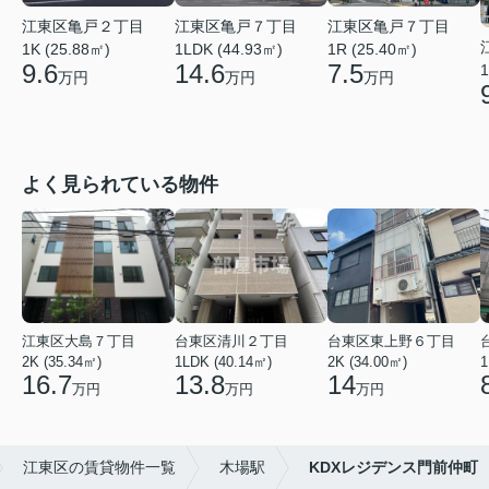
江東区亀戸７丁目
江東区亀戸２丁目
江東区亀戸７丁目
1LDK (44.93㎡)
1K (25.88㎡)
1R (25.40㎡)
14.6
9.6
7.5
1
万円
万円
万円
よく見られている物件
江東区大島７丁目
台東区清川２丁目
台東区東上野６丁目
2K (35.34㎡)
1LDK (40.14㎡)
2K (34.00㎡)
1
16.7
13.8
14
万円
万円
万円
江東区の賃貸物件一覧
木場駅
KDXレジデンス門前仲町