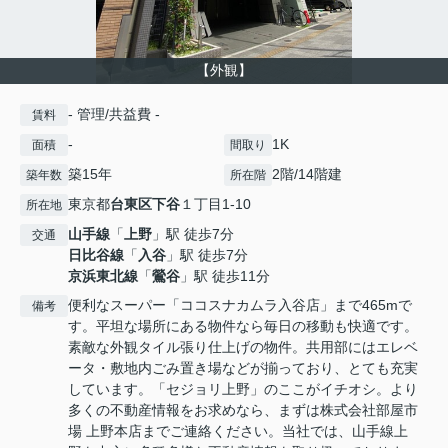
【外観】
- 管理/共益費 -
賃料
-
1K
面積
間取り
築15年
2階/14階建
築年数
所在階
東京都
台東区
下谷
１丁目1-10
所在地
山手線
「
上野
」駅 徒歩7分
交通
日比谷線
「
入谷
」駅 徒歩7分
京浜東北線
「
鶯谷
」駅 徒歩11分
便利なスーパー「ココスナカムラ入谷店」まで465mで
備考
す。平坦な場所にある物件なら毎日の移動も快適です。
素敵な外観タイル張り仕上げの物件。共用部にはエレベ
ータ・敷地内ごみ置き場などが揃っており、とても充実
しています。「セジョリ上野」のここがイチオシ。より
多くの不動産情報をお求めなら、まずは株式会社部屋市
場 上野本店までご連絡ください。当社では、山手線上