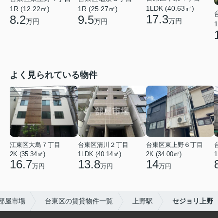
1LDK (40.63㎡)
1R (12.22㎡)
1R (25.27㎡)
17.3
8.2
9.5
万円
万円
万円
1
よく見られている物件
江東区大島７丁目
台東区清川２丁目
台東区東上野６丁目
2K (35.34㎡)
1LDK (40.14㎡)
2K (34.00㎡)
1
16.7
13.8
14
万円
万円
万円
部屋市場
台東区の賃貸物件一覧
上野駅
セジョリ上野