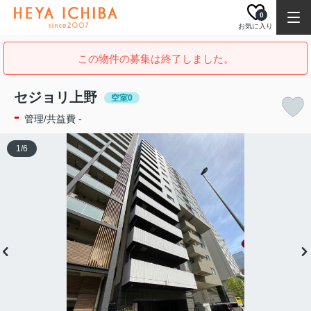
0
お気に入り
この物件の募集は終了しました。
セジョリ上野
空室0
-
管理/共益費 -
1
/
6