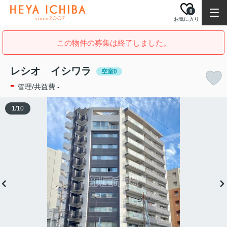
0
お気に入り
この物件の募集は終了しました。
レシオ イシワラ
空室0
-
管理/共益費 -
1
/
10