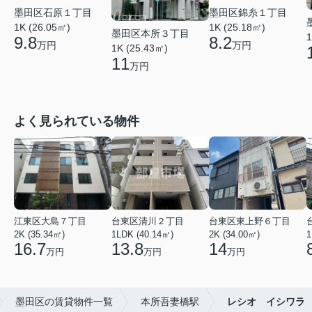
墨田区錦糸１丁目
墨田区石原１丁目
1K (25.18㎡)
1K (26.05㎡)
墨田区本所３丁目
1
8.2
9.8
万円
万円
1K (25.43㎡)
11
万円
よく見られている物件
江東区大島７丁目
台東区清川２丁目
台東区東上野６丁目
2K (35.34㎡)
1LDK (40.14㎡)
2K (34.00㎡)
1
16.7
13.8
14
万円
万円
万円
墨田区の賃貸物件一覧
本所吾妻橋駅
レシオ イシワラ