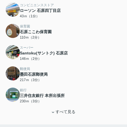
コンビニエンスストア
ローソン 石原四丁目店
43ｍ（1分）
保育園
石原ここわ保育園
110ｍ（2分）
スーパー
Santoku(サントク) 石原店
146ｍ（2分）
郵便局
墨田石原郵便局
217ｍ（3分）
銀行
三井住友銀行 本所出張所
230ｍ（3分）
すべて見る