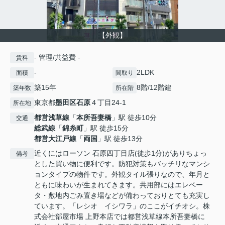
【外観】
- 管理/共益費 -
賃料
-
2LDK
面積
間取り
築15年
8階/12階建
築年数
所在階
東京都
墨田区
石原
４丁目24-1
所在地
都営浅草線
「
本所吾妻橋
」駅 徒歩10分
交通
総武線
「
錦糸町
」駅 徒歩15分
都営大江戸線
「
両国
」駅 徒歩13分
近くにはローソン 石原四丁目店(徒歩1分)がありちょっ
備考
とした買い物に便利です。防犯対策もバッチリなマンシ
ョンタイプの物件です。外観タイル張りなので、年月と
ともに味わいが生まれてきます。共用部にはエレベー
タ・敷地内ごみ置き場などが備わっておりとても充実し
ています。「レシオ イシワラ」のここがイチオシ。株
式会社部屋市場 上野本店では都営浅草線本所吾妻橋に