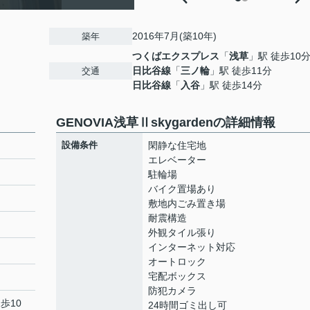
2016年7月(築10年)
築年
つくばエクスプレス
「
浅草
」駅 徒歩10
日比谷線
「
三ノ輪
」駅 徒歩11分
交通
日比谷線
「
入谷
」駅 徒歩14分
GENOVIA浅草Ⅱskygardenの詳細情報
設備条件
閑静な住宅地
エレベーター
駐輪場
バイク置場あり
敷地内ごみ置き場
耐震構造
外観タイル張り
インターネット対応
オートロック
宅配ボックス
防犯カメラ
歩10
24時間ゴミ出し可