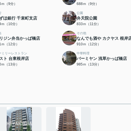
66ｍ（9分）
688ｍ（9分）
行
公園
ずほ銀行 千束町支店
弁天院公園
79ｍ（10分）
833ｍ（11分）
当
その他
リジン弁当かっぱ橋店
なんでも酒や カクヤス 根岸
91ｍ（12分）
910ｍ（12分）
ァミリーレストラン
中華料理
スト 台東根岸店
バーミヤン 浅草かっぱ橋店
80ｍ（13分）
985ｍ（13分）