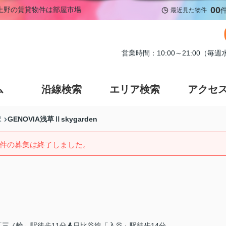
00
賃貸｜上野の賃貸物件は部屋市場
最近見た物件
営業時間：10:00～21:00（毎
ム
沿線検索
エリア検索
アクセ
GENOVIA浅草Ⅱskygarden
駅
件の募集は終了しました。
三ノ輪」駅徒歩11分
日比谷線「入谷」駅徒歩14分