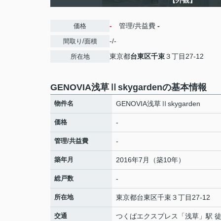
【外観】
-
管理/共益費
-
価格
-/-
間取り/面積
東京都
台東区
千束
３丁目27-12
所在地
GENOVIA浅草Ⅱskygardenの基本情報
物件名
GENOVIA浅草Ⅱskygarden
価格
-
管理/共益費
-
築年月
2016年7月（築10年）
総戸数
-
所在地
東京都
台東区
千束
３丁目27-12
交通
つくばエクスプレス
「
浅草
」駅 徒