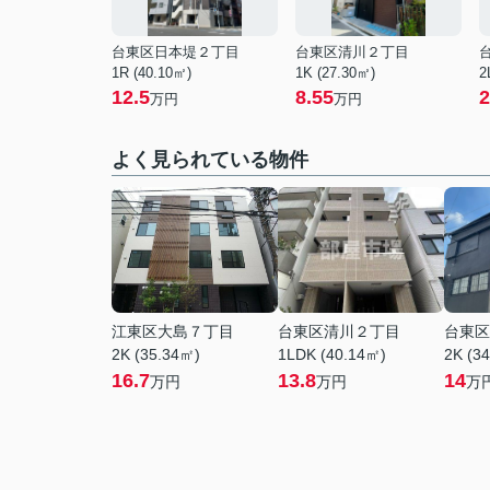
台東区日本堤２丁目
台東区清川２丁目
1R (40.10㎡)
1K (27.30㎡)
2
12.5
8.55
2
万円
万円
よく見られている物件
江東区大島７丁目
台東区清川２丁目
台東区
2K (35.34㎡)
1LDK (40.14㎡)
2K (3
16.7
13.8
14
万円
万円
万