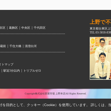
上野で不
京区
葛飾区
中央区
千代田区
東京都台東区上野
TEL:03-5818-838
蔵前
千住大橋
清澄白河
イトマップ
駅近5分以内
トリプルゼロ
Copyright株式会社部屋市場 上野本店All Rights Reserved.
を目的として、クッキー（Cookie）を使用しています。
詳しくは、