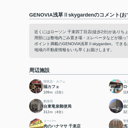
GENOVIA浅草Ⅱskygardenのコメント
近くにはローソン 千束四丁目店(徒歩2分)があり
用部には敷地内ごみ置き場・エレベータなどが揃っ
ポイント満載のGENOVIA浅草Ⅱskygarden
地域の不動産情報をいち早くお届けします。
周辺施設
喫茶店・カフェ
コ
福カフェ
ロ
109ｍ（2分）
1
郵便局
総
台東竜泉郵便局
台
312ｍ（4分）
3
スーパー
警
肉のハナマサ 千束店
浅