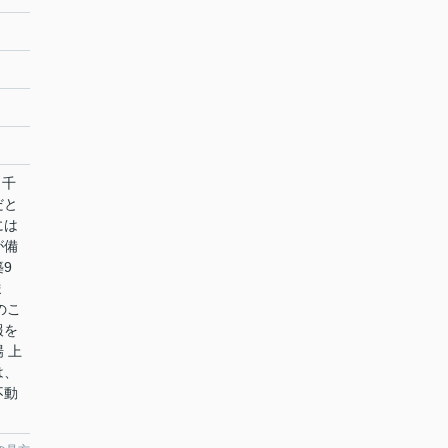
 千
だと
には
が備
9
ま
」のこ
報を
 上
は、
不動