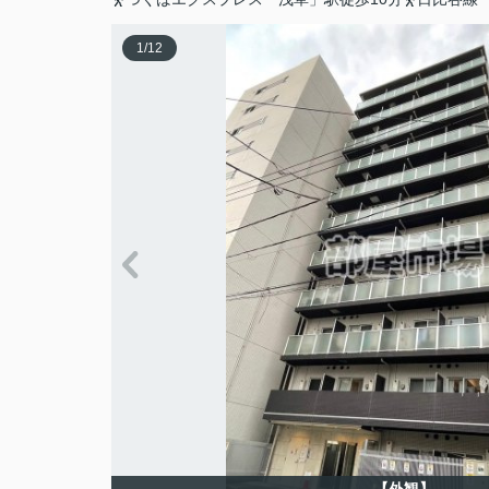
1
/
12