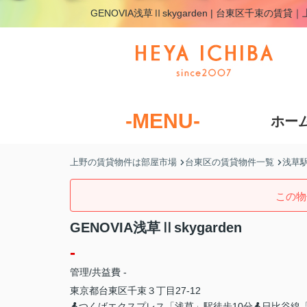
GENOVIA浅草Ⅱskygarden | 台東区千束の
-MENU-
ホー
上野の賃貸物件は部屋市場
台東区の賃貸物件一覧
浅草
この物
GENOVIA浅草Ⅱskygarden
-
管理/共益費 -
東京都
台東区
千束
３丁目27-12
つくばエクスプレス「浅草」駅徒歩10分
日比谷線「