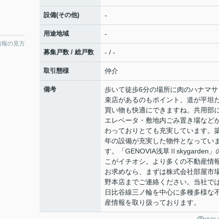
設備(その他)
-
用途地域
-
情報の見方
募集戸数 / 総戸数
- / -
取引態様
仲介
備考
歩いて徒歩6分の場所に肉のハナマサ
束店があるのもポイント。道が平坦
買い物も快適にできますね。共用部
エレベータ・敷地内ごみ置き場など
わっておりとても充実しています。築
年の設備が充実した物件となってい
す。「GENOVIA浅草Ⅱskygarden
こがイチオシ。より多くの不動産情
お求めなら、まずは株式会社部屋市場
野本店までご連絡ください。当社で
日比谷線三ノ輪を中心に多種多様な
産情報を取り扱っております。