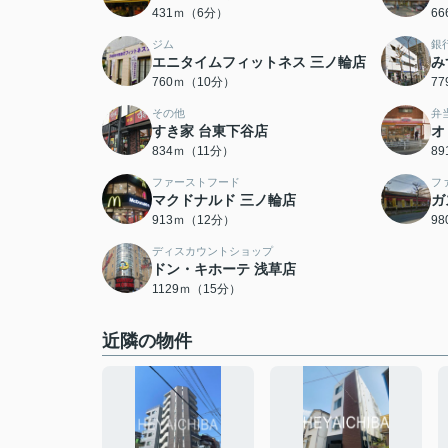
431ｍ（6分）
6
ジム
銀
エニタイムフィットネス 三ノ輪店
み
760ｍ（10分）
7
その他
弁
すき家 台東下谷店
オ
834ｍ（11分）
8
ファーストフード
フ
マクドナルド 三ノ輪店
ガ
913ｍ（12分）
9
ディスカウントショップ
ドン・キホーテ 浅草店
1129ｍ（15分）
近隣の物件