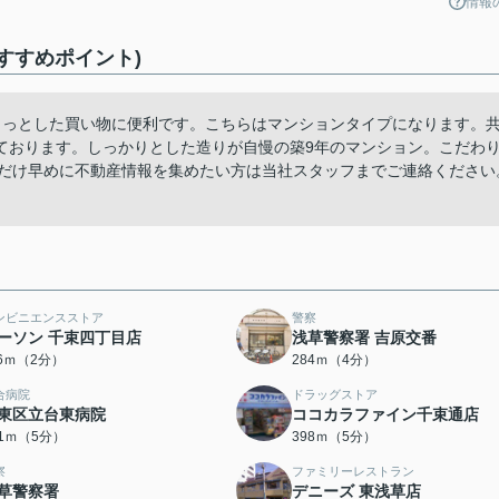
情報
(おすすめポイント)
ちょっとした買い物に便利です。こちらはマンションタイプになります。
ております。しっかりとした造りが自慢の築9年のマンション。こだわ
。できるだけ早めに不動産情報を集めたい方は当社スタッフまでご連絡ください
ンビニエンスストア
警察
ーソン 千束四丁目店
浅草警察署 吉原交番
16ｍ（2分）
284ｍ（4分）
合病院
ドラッグストア
東区立台東病院
ココカラファイン千束通店
21ｍ（5分）
398ｍ（5分）
察
ファミリーレストラン
草警察署
デニーズ 東浅草店