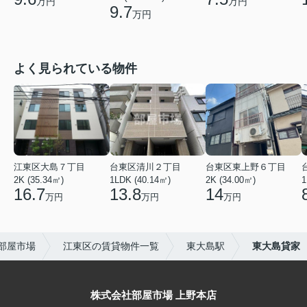
万円
万円
9.7
万円
よく見られている物件
江東区大島７丁目
台東区清川２丁目
台東区東上野６丁目
2K (35.34㎡)
1LDK (40.14㎡)
2K (34.00㎡)
1
16.7
13.8
14
万円
万円
万円
部屋市場
江東区の賃貸物件一覧
東大島駅
東大島貸家
株式会社部屋市場 上野本店