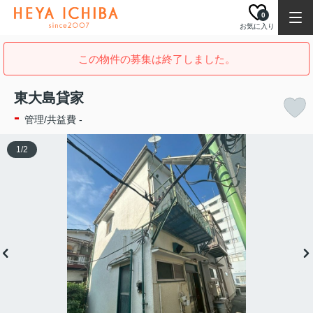
0
お気に入り
この物件の募集は終了しました。
東大島貸家
-
管理/共益費 -
1
/
2