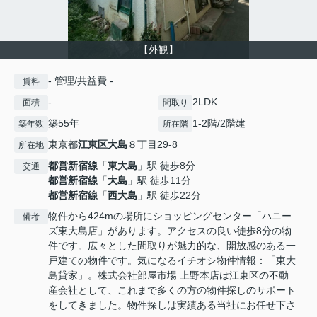
【外観】
- 管理/共益費 -
賃料
-
2LDK
面積
間取り
築55年
1-2階/2階建
築年数
所在階
東京都
江東区
大島
８丁目29-8
所在地
都営新宿線
「
東大島
」駅 徒歩8分
交通
都営新宿線
「
大島
」駅 徒歩11分
都営新宿線
「
西大島
」駅 徒歩22分
物件から424mの場所にショッピングセンター「ハニー
備考
ズ東大島店」があります。アクセスの良い徒歩8分の物
件です。広々とした間取りが魅力的な、開放感のある一
戸建ての物件です。気になるイチオシ物件情報：「東大
島貸家」。株式会社部屋市場 上野本店は江東区の不動
産会社として、これまで多くの方の物件探しのサポート
をしてきました。物件探しは実績ある当社にお任せ下さ