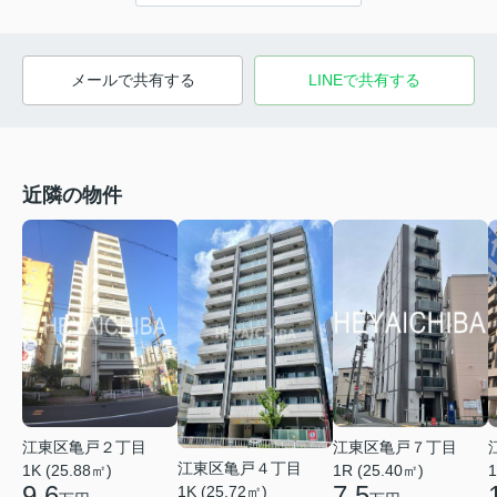
メールで共有する
LINEで共有する
近隣の物件
江東区亀戸２丁目
江東区亀戸７丁目
江東区亀戸４丁目
1
1K (25.88㎡)
1R (25.40㎡)
9.6
7.5
1K (25.72㎡)