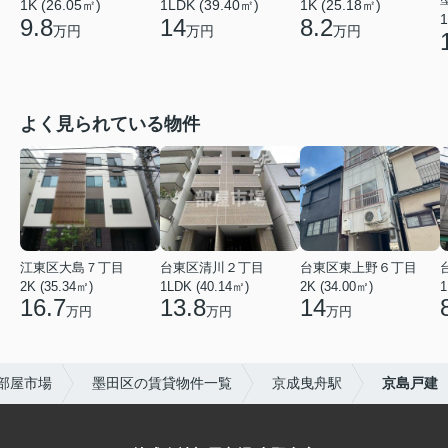
1K (25.18㎡)
1K (26.05㎡)
1LDK (39.40㎡)
1
8.2
9.8
14
万円
万円
万円
よく見られている物件
江東区大島７丁目
台東区清川２丁目
台東区東上野６丁目
2K (35.34㎡)
1LDK (40.14㎡)
2K (34.00㎡)
1
16.7
13.8
14
万円
万円
万円
部屋市場
墨田区の賃貸物件一覧
京成曳舟駅
京島戸建