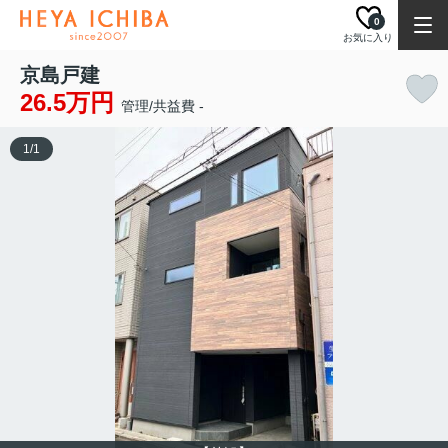
0
お気に入り
京島戸建
26.5万円
管理/共益費 -
1
/
1