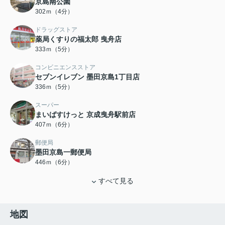
京島南公園
302ｍ（4分）
ドラッグストア
薬局くすりの福太郎 曳舟店
333ｍ（5分）
コンビニエンスストア
セブンイレブン 墨田京島1丁目店
336ｍ（5分）
スーパー
まいばすけっと 京成曳舟駅前店
407ｍ（6分）
郵便局
墨田京島一郵便局
446ｍ（6分）
すべて見る
地図