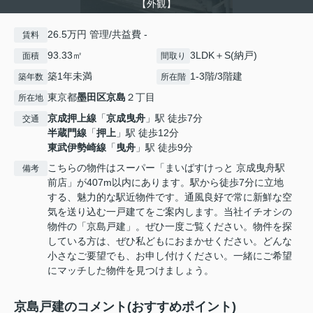
【外観】
26.5万円 管理/共益費 -
賃料
93.33㎡
3LDK＋S(納戸)
面積
間取り
築1年未満
1-3階/3階建
築年数
所在階
東京都
墨田区
京島
２丁目
所在地
京成押上線
「
京成曳舟
」駅 徒歩7分
交通
半蔵門線
「
押上
」駅 徒歩12分
東武伊勢崎線
「
曳舟
」駅 徒歩9分
こちらの物件はスーパー「まいばすけっと 京成曳舟駅
備考
前店」が407m以内にあります。駅から徒歩7分に立地
する、魅力的な駅近物件です。通風良好で常に新鮮な空
気を送り込む一戸建てをご案内します。当社イチオシの
物件の「京島戸建」。ぜひ一度ご覧ください。物件を探
している方は、ぜひ私どもにおまかせください。どんな
小さなご要望でも、お申し付けください。一緒にご希望
にマッチした物件を見つけましょう。
京島戸建のコメント(おすすめポイント)