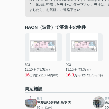
ら、地域に密着した当社へお任せ下さい。当社は、
ましたら、お気軽にご連絡下さい。
HAON（波音）で募集中の物件
503
903
13.10坪 (43.32㎡)
13.10坪 (43.32㎡)
16
16.3
万円(12213.74円/坪)
万円(12442.75円/坪)
周辺施設
銀行
警
三菱UFJ銀行向島支店
向
65ｍ（1分）
1