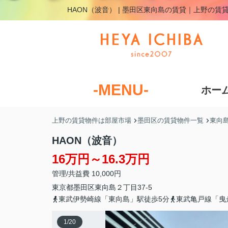
HAON（波音） | 墨田区東向島の賃貸｜上野の賃
-MENU-
ホー
上野の賃貸物件は部屋市場
墨田区の賃貸物件一覧
東向
HAON（波音）
16万円～16.3万円
管理/共益費 10,000円
東京都
墨田区
東向島
２丁目37-5
東武伊勢崎線「東向島」駅徒歩5分
東武亀戸線「曳
1
/
20