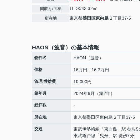
1LDK/43.32㎡
間取り/面積
東京都
墨田区
東向島
２丁目37-5
所在地
HAON（波音）の基本情報
物件名
HAON（波音）
価格
16万円～16.3万円
管理/共益費
10,000円
築年月
2024年6月（築2年）
総戸数
-
所在地
東京都
墨田区
東向島
２丁目37-5
交通
東武伊勢崎線
「
東向島
」駅 徒歩5
東武亀戸線
「
曳舟
」駅 徒歩7分