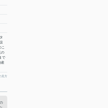
タ
設
のこ
見の
まで
動産
の見方
の
な