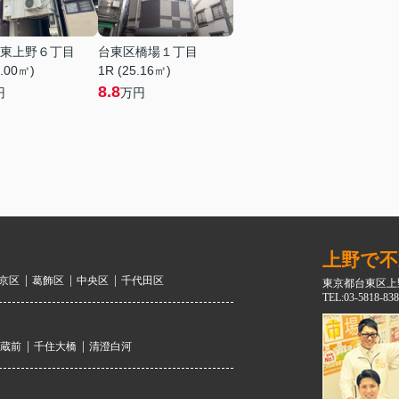
東上野６丁目
台東区橋場１丁目
4.00㎡)
1R (25.16㎡)
8.8
円
万円
上野で不
京区
葛飾区
中央区
千代田区
東京都台東区上野
TEL:03-5818-838
蔵前
千住大橋
清澄白河