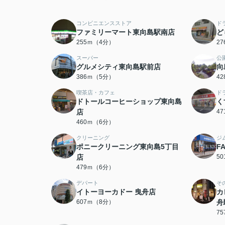
コンビニエンスストア
ド
ファミリーマート東向島駅南店
ど
255ｍ（4分）
2
スーパー
公
グルメシティ東向島駅前店
向
386ｍ（5分）
4
喫茶店・カフェ
ド
ドトールコーヒーショップ東向島
く
店
4
460ｍ（6分）
クリーニング
ジ
ポニークリーニング東向島5丁目
F
店
5
479ｍ（6分）
デパート
そ
イトーヨーカドー 曳舟店
カ
607ｍ（8分）
舟
7