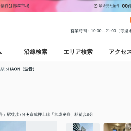
00
貸物件は部屋市場
最近見た物件
営業時間：10:00～21:00（毎
ム
沿線検索
エリア検索
アクセ
HAON（波音）
島駅
舟」駅徒歩7分
京成押上線「京成曳舟」駅徒歩9分