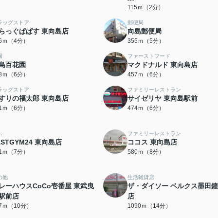
115ｍ（2分）
ラッグストア
郵便局
らっぐぱぱす 東向島店
向島郵便局
76ｍ（4分）
355ｍ（5分）
園
ファーストフード
島百花園
マクドナルド 東向島店
28ｍ（6分）
457ｍ（6分）
ラッグストア
ファミリーレストラン
すりの福太郎 東向島店
サイゼリヤ 東向島駅前
71ｍ（6分）
474ｍ（6分）
ム
ファミリーレストラン
ASTGYM24 東向島店
ココス 東向島店
01ｍ（7分）
580ｍ（8分）
の他
生活雑貨店
レーハウスCoCo壱番屋 東武曳
ザ・ダイソー ベルクス墨田
駅前店
店
57ｍ（10分）
1090ｍ（14分）