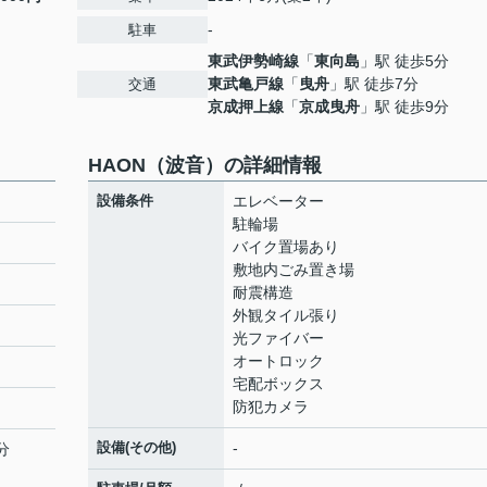
-
駐車
東武伊勢崎線
「
東向島
」駅 徒歩5分
東武亀戸線
「
曳舟
」駅 徒歩7分
交通
京成押上線
「
京成曳舟
」駅 徒歩9分
HAON（波音）の詳細情報
設備条件
エレベーター
駐輪場
バイク置場あり
敷地内ごみ置き場
耐震構造
外観タイル張り
光ファイバー
オートロック
宅配ボックス
防犯カメラ
設備(その他)
-
分