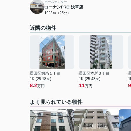
ホームセンター
コーナンPRO 浅草店
1923ｍ（25分）
近隣の物件
墨田区錦糸１丁目
墨田区本所３丁目
1K (25.18㎡)
1K (25.43㎡)
1
8.2
11
9
万円
万円
よく見られている物件