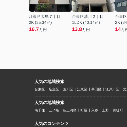
江東区大島７丁目
台東区清川２丁目
台東区
2K (35.34㎡)
1LDK (40.14㎡)
2K (3
16.7
13.8
14
万円
万円
万
人気の地域検索
台東区
足立区
荒川区
江東区
墨田区
江戸川区
文
人気の地域検索
南千住
三ノ輪
新三河島
町屋
入谷
上野
御徒町
人気のコンテンツ