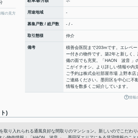
駐車場/月額
-/-
分
用途地域
-
情報の見方
募集戸数 / 総戸数
- / -
取引態様
仲介
備考
積善会医院まで203mです。エレベー
ー付きの物件です。築2年と新しく、
備の面でも充実。「HAON 波音 」
こがイチオシ。より詳しい情報や内
ご予約は株式会社部屋市場 上野本店
ご連絡ください。墨田区を中心に不
情報を数多くご紹介しています。
情報
ト)
気を取り入れられる通風良好な間取りのマンション。新しいのでこだわり
シ物件情報：「HAON 波音 」。墨田区エリアにある賃貸情報のこと