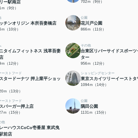
リー駅南店
702ｍ（9分）
01ｍ（9分）
当
公園
ッチンオリジン 本所吾妻橋店
花川戸公園
66ｍ（10分）
866ｍ（11分）
ム
その他
ニタイムフィットネス 浅草吾妻
台東区リバーサイドスポーツ
店
ター
49ｍ（12分）
956ｍ（12分）
ァーストフード
ショッピングセンター
スタードーナツ 押上業平ショッ
東京スカイツリーイーストタ
1094ｍ（14分）
020ｍ（13分）
ァーストフード
公園
スバーガー押上店
隅田公園
127ｍ（15分）
1131ｍ（15分）
の他
レーハウスCoCo壱番屋 東武曳
駅前店