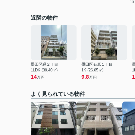
1
近隣の物件
墨田区緑２丁目
墨田区石原１丁目
1LDK (39.40㎡)
1K (26.05㎡)
1
14
9.8
1
万円
万円
よく見られている物件