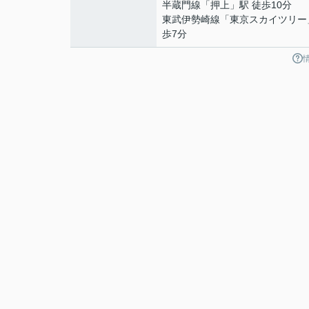
半蔵門線
「
押上
」駅 徒歩10分
東武伊勢崎線
「
東京スカイツリー
歩7分