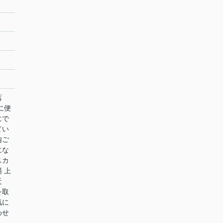
店
に便
にで
てい
内ご
にな
スカ
 上
近
を取
気に
わせ