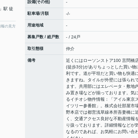
設備(その他)
-
」駅 徒
駐車場/月額
-/-
用途地域
-
情報の見方
募集戸数 / 総戸数
- / 24戸
取引態様
仲介
備考
近くにはローソンストア100 言問橋
(徒歩3分)がありちょっとした買い物
利です。道が平坦だと買い物も快適
きますね。タイルが外壁には張られ
ます。共用部にはエレベータ・敷地
み置き場などが揃っております。気
るイチオシ物件情報：「アイル東京
イツリー参番館」。株式会社部屋市場
野本店では都営浅草線本所吾妻橋に
く、交通アクセス良好な不動産情報
り扱っております。詳細情報などが
なるのであれば、お気軽にお問い合