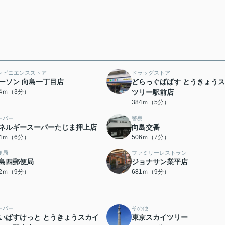
ンビニエンスストア
ドラッグストア
ーソン 向島一丁目店
どらっぐぱぱす とうきょう
94ｍ（3分）
ツリー駅前店
384ｍ（5分）
ーパー
警察
ネルギースーパーたじま押上店
向島交番
54ｍ（6分）
506ｍ（7分）
便局
ファミリーレストラン
島四郵便局
ジョナサン業平店
52ｍ（9分）
681ｍ（9分）
ーパー
その他
いばすけっと とうきょうスカイ
東京スカイツリー