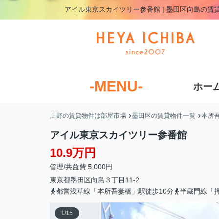
アイル東京スカイツリー参番館 | 墨田区向島の
-MENU-
ホー
上野の賃貸物件は部屋市場
墨田区の賃貸物件一覧
本所
アイル東京スカイツリー参番館
10.9万円
管理/共益費 5,000円
東京都
墨田区
向島
３丁目11-2
都営浅草線「本所吾妻橋」駅徒歩10分
半蔵門線「押
1
/
15