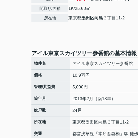
1K/25.68㎡
間取り/面積
東京都
墨田区
向島
３丁目11-2
所在地
アイル東京スカイツリー参番館の基本情報
物件名
アイル東京スカイツリー参番館
価格
10.9万円
管理/共益費
5,000円
築年月
2013年2月（築13年）
総戸数
24戸
所在地
東京都
墨田区
向島
３丁目11-2
交通
都営浅草線
「
本所吾妻橋
」駅 徒歩