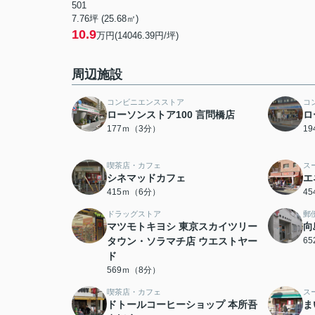
501
7.76坪 (25.68㎡)
10.9
万円(14046.39円/坪)
周辺施設
コンビニエンスストア
コ
ローソンストア100 言問橋店
ロ
177ｍ（3分）
1
喫茶店・カフェ
ス
シネマッドカフェ
エ
415ｍ（6分）
4
ドラッグストア
郵
マツモトキヨシ 東京スカイツリー
向
タウン・ソラマチ店 ウエストヤー
6
ド
569ｍ（8分）
喫茶店・カフェ
ス
ドトールコーヒーショップ 本所吾
ま