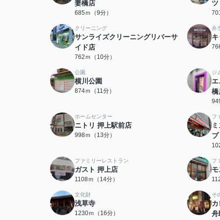
妻橋店
ツ
685ｍ（9分）
7
クリーニング
弁
サンライズクリーニングリバーサ
キ
イド店
7
762ｍ（10分）
公園
ジ
横川公園
エ
874ｍ（11分）
橋
9
ホームセンター
フ
ニトリ 押上駅前店
ミ
998ｍ（13分）
プ
1
ファミリーレストラン
フ
ガスト 押上店
モ
1108ｍ（14分）
1
文化財
そ
浅草寺
カ
1230ｍ（16分）
舟