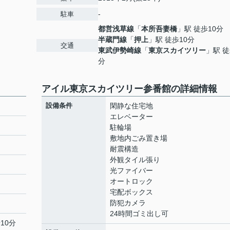
-
駐車
都営浅草線
「
本所吾妻橋
」駅 徒歩10分
半蔵門線
「
押上
」駅 徒歩10分
交通
東武伊勢崎線
「
東京スカイツリー
」駅 徒
分
アイル東京スカイツリー参番館の詳細情報
設備条件
閑静な住宅地
エレベーター
駐輪場
敷地内ごみ置き場
耐震構造
外観タイル張り
光ファイバー
オートロック
宅配ボックス
防犯カメラ
24時間ゴミ出し可
10分