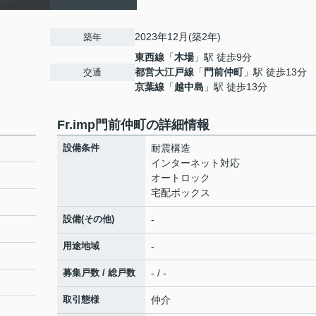
2023年12月(築2年)
築年
東西線
「
木場
」駅 徒歩9分
都営大江戸線
「
門前仲町
」駅 徒歩13分
交通
京葉線
「
越中島
」駅 徒歩13分
Fr.imp門前仲町の詳細情報
設備条件
耐震構造
インターネット対応
オートロック
宅配ボックス
設備(その他)
-
用途地域
-
募集戸数 / 総戸数
- / -
取引態様
仲介