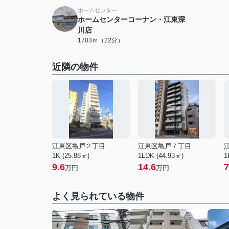
ホームセンター
ホームセンターコーナン・江東深
川店
1703ｍ（22分）
近隣の物件
江東区亀戸２丁目
江東区亀戸７丁目
1K (25.88㎡)
1LDK (44.93㎡)
1
9.6
14.6
7
万円
万円
よく見られている物件