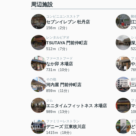
周辺施設
コンビニエンスストア
郵
セブンイレブン 牡丹店
江
156ｍ（2分）
2
レンタルビデオ
シ
TSUTAYA 門前仲町店
深
512ｍ（7分）
5
ファーストフード
フ
なか卯 木場店
や
731ｍ（10分）
7
その他
銀
河内屋 門前仲町店
三
859ｍ（11分）
9
ジム
フ
エニタイムフィットネス 木場店
マ
989ｍ（13分）
1
ファミリーレストラン
ド
デニーズ 江東枝川店
ど
1415ｍ（18分）
1