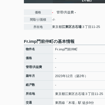
【外観】
-
管理/共益費
-
価格
-/-
間取り/面積
東京都
江東区
古石場
３丁目11-25
所在地
Fr.imp門前仲町の基本情報
物件名
Fr.imp門前仲町
価格
-
管理/共益費
-
築年月
2023年12月（築2年）
総戸数
-
所在地
東京都
江東区
古石場
３丁目11-25
交通
東西線
「
木場
」駅 徒歩9分