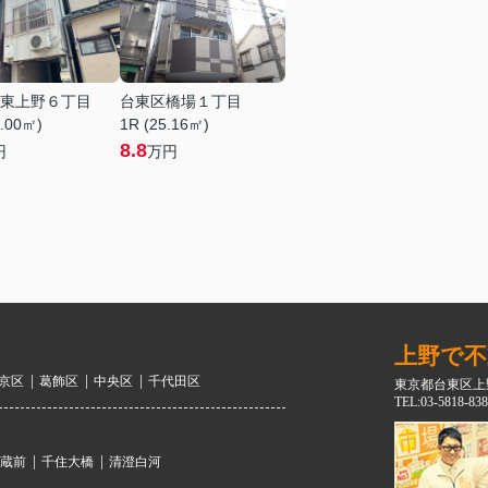
東上野６丁目
台東区橋場１丁目
4.00㎡)
1R (25.16㎡)
8.8
円
万円
上野で不
京区
葛飾区
中央区
千代田区
東京都台東区上野
TEL:03-5818-838
蔵前
千住大橋
清澄白河