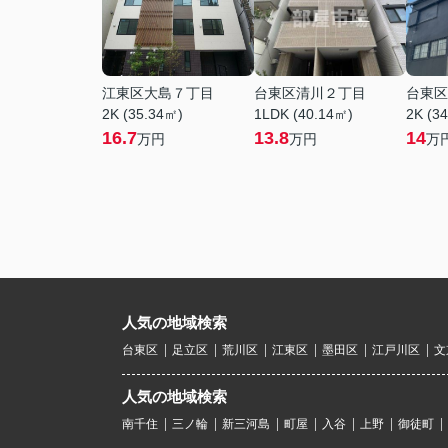
江東区大島７丁目
台東区清川２丁目
台東区
2K (35.34㎡)
1LDK (40.14㎡)
2K (3
16.7
13.8
14
万円
万円
万
人気の地域検索
台東区
足立区
荒川区
江東区
墨田区
江戸川区
文
人気の地域検索
南千住
三ノ輪
新三河島
町屋
入谷
上野
御徒町