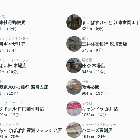
便局
スーパー
東牡丹郵便局
まいばすけっと 江東富岡１
76ｍ（4分）
327ｍ（5分）
ョッピングセンター
銀行
川ギャザリア
三井住友銀行 深川支店
22ｍ（7分）
675ｍ（9分）
ァミリーレストラン
居酒屋
よい軒 木場店
庄や 木場店
69ｍ（10分）
843ｍ（11分）
行
公園
菱東京UFJ銀行 深川支店
臨海公園
38ｍ（12分）
984ｍ（13分）
ァーストフード
その他
クドナルド 門前仲町店
キャンドゥ 深川店
009ｍ（13分）
1063ｍ（14分）
ラッグストア
ショッピングセンター
らっぐぱぱす 豊洲フォレシア店
ハニーズ豊洲店
529ｍ（20分）
1647ｍ（21分）