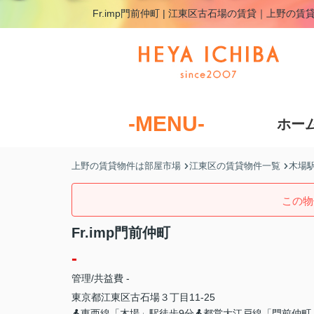
Fr.imp門前仲町 | 江東区古石場の賃貸｜上野の
-MENU-
ホー
上野の賃貸物件は部屋市場
江東区の賃貸物件一覧
木場
この物
Fr.imp門前仲町
-
管理/共益費 -
東京都
江東区
古石場
３丁目11-25
東西線「木場」駅徒歩9分
都営大江戸線「門前仲町