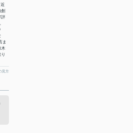
と近
独創
好評
。
仲
な
店ま
線木
取り
の見方
件