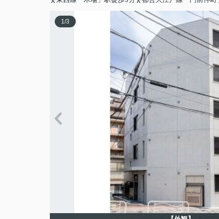
1
/
3