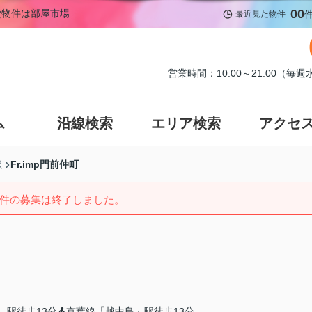
00
賃貸物件は部屋市場
最近見た物件
営業時間：10:00～21:00（毎
ム
沿線検索
エリア検索
アクセ
Fr.imp門前仲町
駅
件の募集は終了しました。
」駅徒歩13分
京葉線「越中島」駅徒歩13分