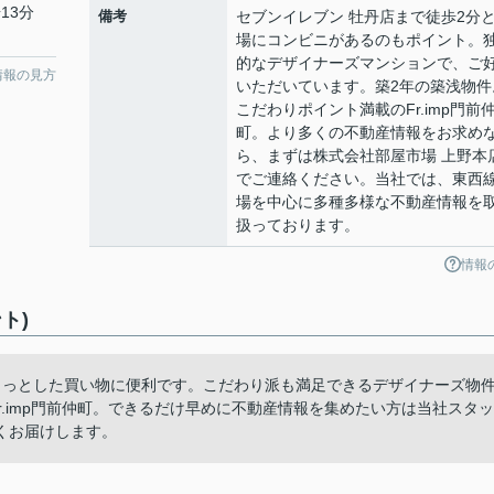
13分
備考
セブンイレブン 牡丹店まで徒歩2分
場にコンビニがあるのもポイント。
的なデザイナーズマンションで、ご
情報の見方
いただいています。築2年の築浅物件
こだわりポイント満載のFr.imp門前
町。より多くの不動産情報をお求め
ら、まずは株式会社部屋市場 上野本
でご連絡ください。当社では、東西
場を中心に多種多様な不動産情報を
扱っております。
情報
ト)
ちょっとした買い物に便利です。こだわり派も満足できるデザイナーズ物
r.imp門前仲町。できるだけ早めに不動産情報を集めたい方は当社スタッ
くお届けします。