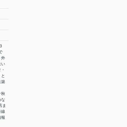
3
で
、外
はい
タ・
、と
は築
ナ秋
めな
店ま
谷線
情報