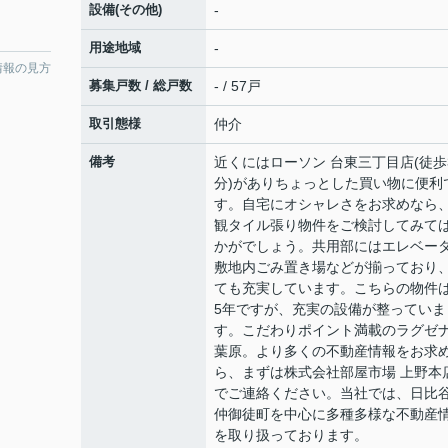
設備(その他)
-
用途地域
-
情報の見方
募集戸数 / 総戸数
- / 57戸
取引態様
仲介
備考
近くにはローソン 台東三丁目店(徒歩
分)がありちょっとした買い物に便利
す。自宅にオシャレさをお求めなら
観タイル張り物件をご検討してみて
かがでしょう。共用部にはエレベー
敷地内ごみ置き場などが揃っており
ても充実しています。こちらの物件
5年ですが、充実の設備が整っていま
す。こだわりポイント満載のラグゼ
葉原。より多くの不動産情報をお求
ら、まずは株式会社部屋市場 上野本
でご連絡ください。当社では、日比
仲御徒町を中心に多種多様な不動産
を取り扱っております。