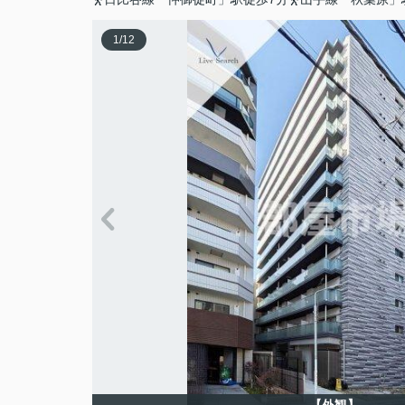
1
/
12