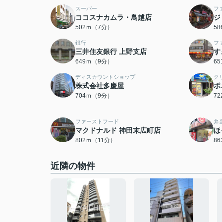
スーパー
フ
ココスナカムラ・鳥越店
ジ
502ｍ（7分）
5
銀行
フ
三井住友銀行 上野支店
す
649ｍ（9分）
6
ディスカウントショップ
ク
株式会社多慶屋
ポ
704ｍ（9分）
7
ファーストフード
弁
マクドナルド 神田末広町店
ほ
802ｍ（11分）
8
近隣の物件