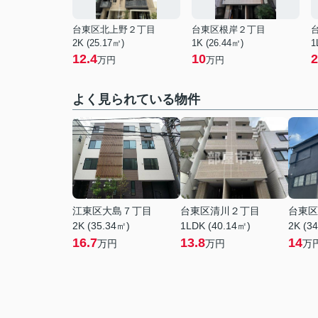
台東区北上野２丁目
台東区根岸２丁目
2K (25.17㎡)
1K (26.44㎡)
1
12.4
10
2
万円
万円
よく見られている物件
江東区大島７丁目
台東区清川２丁目
台東区
2K (35.34㎡)
1LDK (40.14㎡)
2K (3
16.7
13.8
14
万円
万円
万