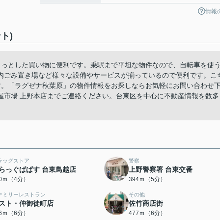
情報
ト)
ちょっとした買い物に便利です。乗駅まで平坦な物件なので、自転車を使
内ごみ置き場など様々な設備やサービスが揃っているので便利です。こ
す。「ラグゼナ秋葉原」の物件情報をお探しならお気軽にお問い合わせ
屋市場 上野本店までご連絡ください。台東区を中心に不動産情報を数多
ラッグストア
警察
らっぐぱぱす 台東鳥越店
上野警察署 台東交番
20ｍ（4分）
394ｍ（5分）
ァミリーレストラン
その他
スト・仲御徒町店
佐竹商店街
76ｍ（6分）
477ｍ（6分）