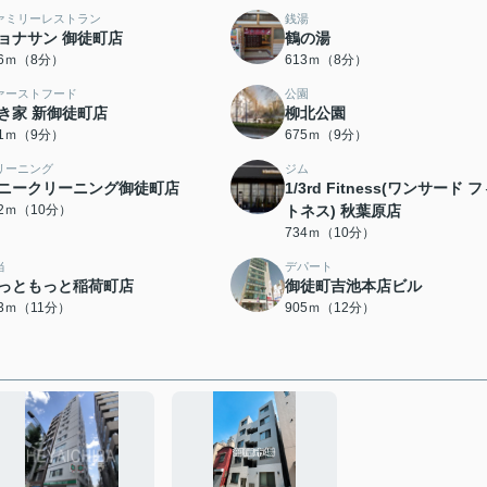
ァミリーレストラン
銭湯
ョナサン 御徒町店
鶴の湯
86ｍ（8分）
613ｍ（8分）
ァーストフード
公園
き家 新御徒町店
柳北公園
51ｍ（9分）
675ｍ（9分）
リーニング
ジム
ニークリーニング御徒町店
1/3rd Fitness(ワンサード 
22ｍ（10分）
トネス) 秋葉原店
734ｍ（10分）
当
デパート
っともっと稲荷町店
御徒町吉池本店ビル
63ｍ（11分）
905ｍ（12分）