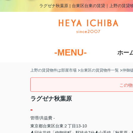
ラグゼナ秋葉原 | 台東区台東の賃貸｜上野の賃貸
-MENU-
ホー
上野の賃貸物件は部屋市場
台東区の賃貸物件一覧
仲御
この物
ラグゼナ秋葉原
-
管理/共益費 -
東京都
台東区
台東
２丁目13-10
日比谷線「仲御徒町」駅徒歩7分
山手線「秋葉原」