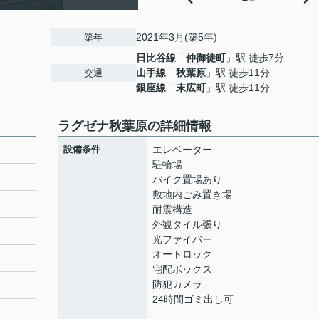
2021年3月(築5年)
築年
日比谷線
「
仲御徒町
」駅 徒歩7分
山手線
「
秋葉原
」駅 徒歩11分
交通
銀座線
「
末広町
」駅 徒歩11分
ラグゼナ秋葉原の詳細情報
設備条件
エレベーター
駐輪場
バイク置場あり
敷地内ごみ置き場
耐震構造
外観タイル張り
光ファイバー
オートロック
宅配ボックス
防犯カメラ
24時間ゴミ出し可