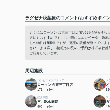
ラグゼナ秋葉原のコメント(おすすめポイン
近くにはローソン 台東三丁目店(徒歩3分)があり
方にもおすすめです。共用部にはエレベータ・敷地
らの物件は築5年ですが、充実の設備が整っていま
さい。より詳しい情報や内見のご予約は株式会社部
ご紹介しています。
周辺施設
コンビニエンスストア
ド
ローソン 台東三丁目店
ど
171ｍ（3分）
3
総合病院
フ
三井記念病院
ガ
465ｍ（6分）
4