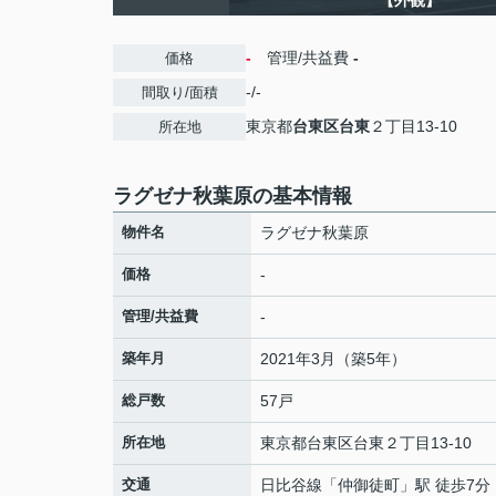
【外観】
-
管理/共益費
-
価格
-/-
間取り/面積
東京都
台東区
台東
２丁目13-10
所在地
ラグゼナ秋葉原の基本情報
物件名
ラグゼナ秋葉原
価格
-
管理/共益費
-
築年月
2021年3月（築5年）
総戸数
57戸
所在地
東京都
台東区
台東
２丁目13-10
交通
日比谷線
「
仲御徒町
」駅 徒歩7分