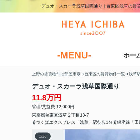
デュオ・スカーラ浅草国際通り | 台東区浅草の
-MENU-
ホー
上野の賃貸物件は部屋市場
台東区の賃貸物件一覧
浅草
デュオ・スカーラ浅草国際通り
11.8万円
管理/共益費 12,000円
東京都
台東区
浅草
２丁目13-7
つくばエクスプレス「浅草」駅徒歩3分
銀座線「田
1
/
26