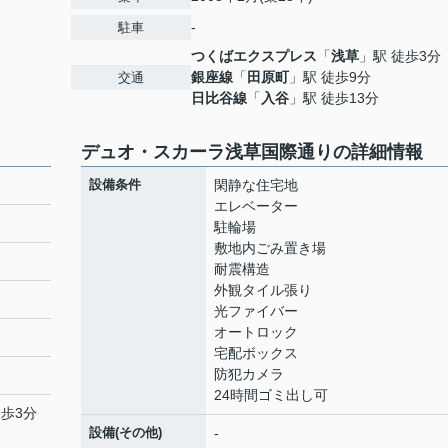
-
駐車
つくばエクスプレス
「
浅草
」駅 徒歩3分
銀座線
「
田原町
」駅 徒歩9分
交通
日比谷線
「
入谷
」駅 徒歩13分
デュオ・スカーラ浅草国際通りの詳細情報
設備条件
閑静な住宅地
エレベーター
駐輪場
敷地内ごみ置き場
耐震構造
外観タイル張り
光ファイバー
オートロック
宅配ボックス
防犯カメラ
24時間ゴミ出し可
徒歩3分
設備(その他)
-