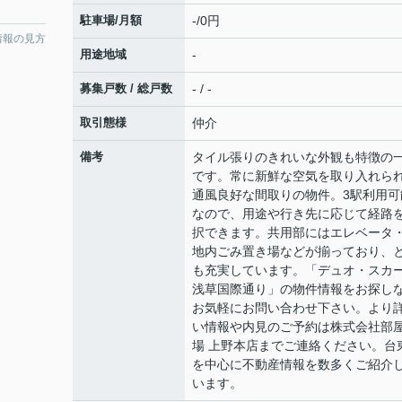
駐車場/月額
-/0円
情報の見方
用途地域
-
募集戸数 / 総戸数
- / -
取引態様
仲介
備考
タイル張りのきれいな外観も特徴の
です。常に新鮮な空気を取り入れら
通風良好な間取りの物件。3駅利用可
なので、用途や行き先に応じて経路
択できます。共用部にはエレベータ
地内ごみ置き場などが揃っており、
も充実しています。「デュオ・スカ
浅草国際通り」の物件情報をお探し
お気軽にお問い合わせ下さい。より
い情報や内見のご予約は株式会社部
場 上野本店までご連絡ください。台
を中心に不動産情報を数多くご紹介
います。