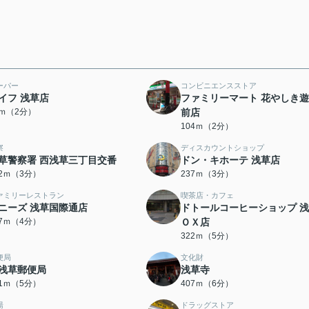
ーパー
コンビニエンスストア
イフ 浅草店
ファミリーマート 花やしき
1ｍ（2分）
前店
104ｍ（2分）
察
ディスカウントショップ
草警察署 西浅草三丁目交番
ドン・キホーテ 浅草店
82ｍ（3分）
237ｍ（3分）
ァミリーレストラン
喫茶店・カフェ
ニーズ 浅草国際通店
ドトールコーヒーショップ 
77ｍ（4分）
ＯＸ店
322ｍ（5分）
便局
文化財
浅草郵便局
浅草寺
61ｍ（5分）
407ｍ（6分）
湯
ドラッグストア