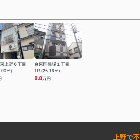
東上野６丁目
台東区橋場１丁目
4.00㎡)
1R (25.16㎡)
8.8
円
万円
上野で不