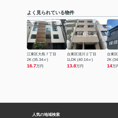
よく見られている物件
江東区大島７丁目
台東区清川２丁目
台東区
2K (35.34㎡)
1LDK (40.14㎡)
2K (3
16.7
13.8
14
万円
万円
万
人気の地域検索