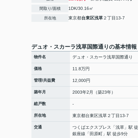
1DK/30.16㎡
間取り/面積
東京都
台東区
浅草
２丁目13-7
所在地
デュオ・スカーラ浅草国際通りの基本情報
物件名
デュオ・スカーラ浅草国際通り
価格
11.8万円
管理/共益費
12,000円
築年月
2003年2月（築23年）
総戸数
-
所在地
東京都
台東区
浅草
２丁目13-7
交通
つくばエクスプレス
「
浅草
」駅 
銀座線
「
田原町
」駅 徒歩9分