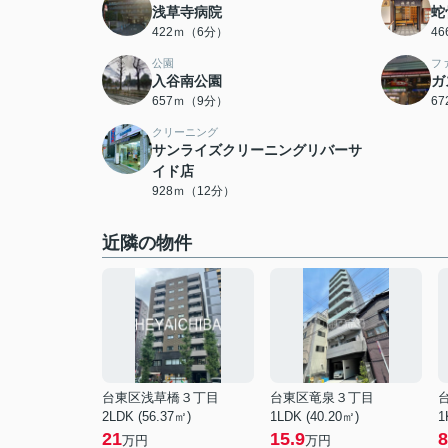
浅草寺病院
蛇
422ｍ（6分）
4
公園
フ
入谷南公園
ガ
657ｍ（9分）
6
クリーニング
サンライズクリーニングリバーサ
イド店
928ｍ（12分）
近隣の物件
台東区浅草橋３丁目
台東区竜泉３丁目
2LDK (56.37㎡)
1LDK (40.20㎡)
1
21
15.9
8
万円
万円