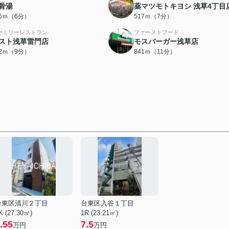
骨湯
薬マツモトキヨシ 浅草4丁目
66ｍ（6分）
517ｍ（7分）
ァミリーレストラン
ファーストフード
スト浅草雷門店
モスバーガー浅草店
72ｍ（9分）
841ｍ（11分）
台東区清川２丁目
台東区入谷１丁目
K (27.30㎡)
1R (23.21㎡)
.55
7.5
万円
万円