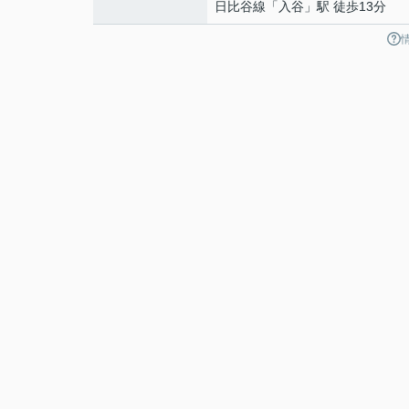
日比谷線
「
入谷
」駅 徒歩13分