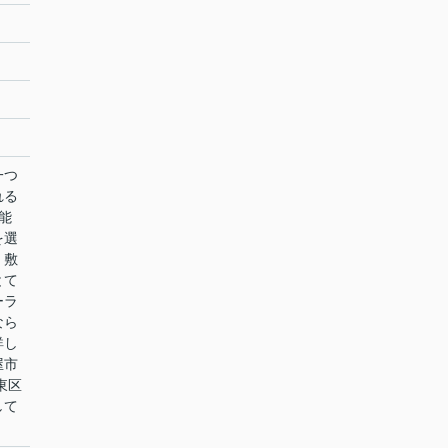
一つ
れる
能
を選
・敷
とて
ーラ
なら
詳し
屋市
東区
して