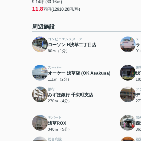
9.14坪 (30.16㎡)
11.8
万円(12910.28円/坪)
周辺施設
コンビニエンスストア
ス
ローソン H浅草二丁目店
ラ
80ｍ（1分）
9
スーパー
警
オーケー 浅草店 (OK Asakusa)
浅
111ｍ（2分）
1
銀行
フ
みずほ銀行 千束町支店
デ
270ｍ（4分）
2
デパート
郵
浅草ROX
西
340ｍ（5分）
3
総合病院
銭