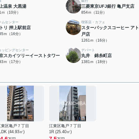
泉
銀行
上温泉 大黒湯
三菱東京UFJ銀行 亀戸支店
61ｍ（10分）
854ｍ（11分）
ームセンター
喫茶店・カフェ
トリ 押上駅前店
スターバックスコーヒー ア
235ｍ（16分）
戸店
1261ｍ（16分）
ョッピングセンター
デパート
京スカイツリーイーストタワー
丸井 錦糸町店
293ｍ（17分）
1381ｍ（18分）
江東区亀戸７丁目
江東区亀戸７丁目
LDK (44.93㎡)
1R (25.40㎡)
4.6
7.5