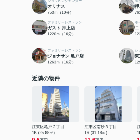
ショッピングセンター
温
オリナス
押
753ｍ（10分）
7
ファミリーレストラン
ホ
ガスト 押上店
ニ
1220ｍ（16分）
1
ファミリーレストラン
シ
ジョナサン 亀戸店
東
1263ｍ（16分）
1
近隣の物件
江東区亀戸２丁目
江東区南砂３丁目
1K (25.88㎡)
1R (31.18㎡)
1
9.6
11.6
1