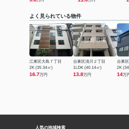
万円
万円
よく見られている物件
江東区大島７丁目
台東区清川２丁目
台東区
2K (35.34㎡)
1LDK (40.14㎡)
2K (3
16.7
13.8
14
万円
万円
万
人気の地域検索