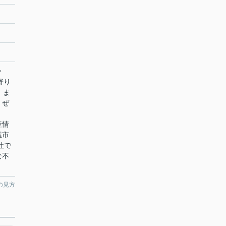
ッ
寄り
。ま
。ぜ
イ
産情
屋市
社で
な不
の見方