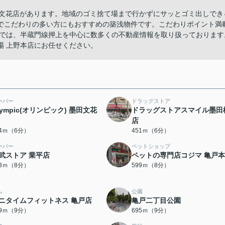
) 墨田文花店があります。地域のゴミ捨て場まで行かずにサッとゴミ出しでき
でこだわりの多い方にもおすすめの築浅物件です。こだわりポイント満
店では、半蔵門線押上を中心に数多くの不動産情報を取り扱っております
場 上野本店にお任せください。
ーパー
ドラッグストア
lympic(オリンピック) 墨田文花
ドラッグストアスマイル墨田
店
34ｍ（6分）
451ｍ（6分）
ーパー
ペットショップ
武ストア 業平店
ペットの専門店コジマ 亀戸
93ｍ（8分）
599ｍ（8分）
ム
公園
ニタイムフィットネス 亀戸店
亀戸二丁目公園
69ｍ（9分）
695ｍ（9分）