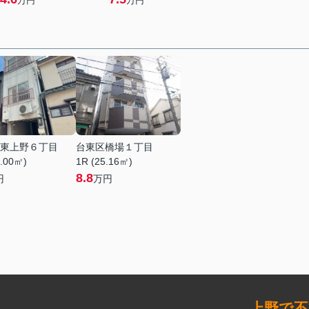
万円
万円
東上野６丁目
台東区橋場１丁目
4.00㎡)
1R (25.16㎡)
8.8
円
万円
上野で不