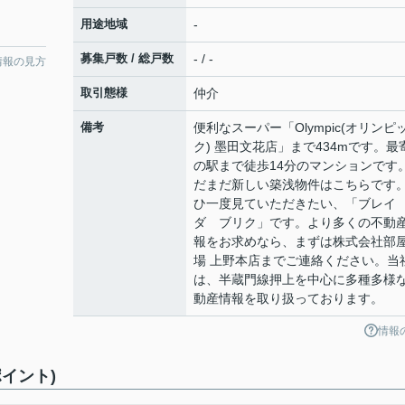
用途地域
-
募集戸数 / 総戸数
- / -
情報の見方
取引態様
仲介
備考
便利なスーパー「Olympic(オリンピ
ク) 墨田文花店」まで434mです。最
の駅まで徒歩14分のマンションです
だまだ新しい築浅物件はこちらです
ひ一度見ていただきたい、「ブレ
ダ ブリク」です。より多くの不動
報をお求めなら、まずは株式会社部
場 上野本店までご連絡ください。当
は、半蔵門線押上を中心に多種多様
動産情報を取り扱っております。
情報
イント)