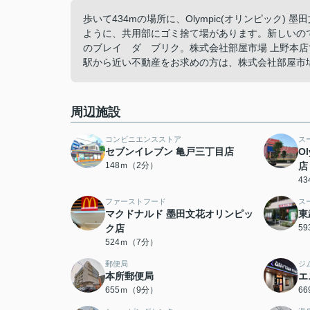
歩いて434mの場所に、Olympic(オリンピック
ように、共用部にゴミ捨て場があります。新しいの
のブレイ ダ ブリク。株式会社部屋市場 上野本
駅から近い不動産をお求めの方は、株式会社部屋市
周辺施設
コンビニエンスストア
ス
セブンイレブン 亀戸三丁目店
O
148ｍ（2分）
店
4
ファーストフード
ス
マクドナルド 墨田文花オリンピッ
東
ク店
5
524ｍ（7分）
郵便局
ジ
本所郵便局
エ
655ｍ（9分）
6