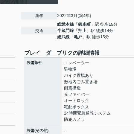
2022年3月(築4年)
築年
総武本線
「
錦糸町
」駅 徒歩15分
半蔵門線
「
押上
」駅 徒歩14分
交通
総武線
「
亀戸
」駅 徒歩15分
ブレイ ダ ブリクの詳細情報
設備条件
エレベーター
駐輪場
バイク置場あり
敷地内ごみ置き場
耐震構造
光ファイバー
オートロック
宅配ボックス
24時間緊急通報システム
防犯カメラ
設備(その他)
-