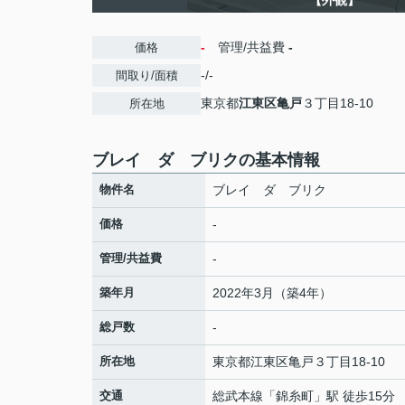
【外観】
-
管理/共益費
-
価格
-/-
間取り/面積
東京都
江東区
亀戸
３丁目18-10
所在地
ブレイ ダ ブリクの基本情報
物件名
ブレイ ダ ブリク
価格
-
管理/共益費
-
築年月
2022年3月（築4年）
総戸数
-
所在地
東京都
江東区
亀戸
３丁目18-10
交通
総武本線
「
錦糸町
」駅 徒歩15分