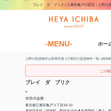
ブレイ ダ ブリク | 江東区亀戸の賃貸｜上野の
-MENU-
ホー
上野の賃貸物件は部屋市場
江東区の賃貸物件一覧
錦糸
この物
ブレイ ダ ブリク
-
管理/共益費 -
東京都
江東区
亀戸
３丁目18-10
総武本線「錦糸町」駅徒歩15分
半蔵門線「押上」駅