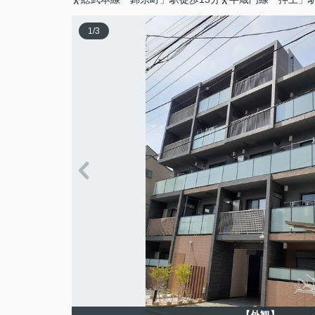
1
/
3