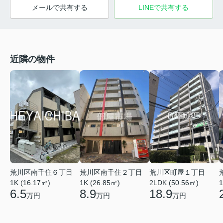
メールで共有する
LINEで共有する
近隣の物件
荒川区町屋１丁目
荒川区南千住６丁目
荒川区南千住２丁目
2LDK (50.56㎡)
1K (16.17㎡)
1K (26.85㎡)
1
18.9
6.5
8.9
万円
万円
万円