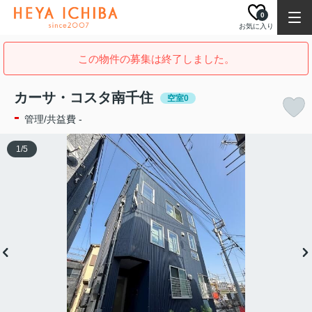
0
お気に入り
この物件の募集は終了しました。
カーサ・コスタ南千住
空室0
-
管理/共益費 -
1
/
5