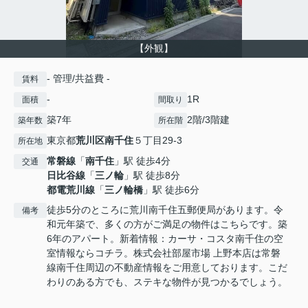
【外観】
- 管理/共益費 -
賃料
-
1R
面積
間取り
築7年
2階/3階建
築年数
所在階
東京都
荒川区
南千住
５丁目29-3
所在地
常磐線
「
南千住
」駅 徒歩4分
交通
日比谷線
「
三ノ輪
」駅 徒歩8分
都電荒川線
「
三ノ輪橋
」駅 徒歩6分
徒歩5分のところに荒川南千住五郵便局があります。令
備考
和元年築で、多くの方がご満足の物件はこちらです。築
6年のアパート。新着情報：カーサ・コスタ南千住の空
室情報ならコチラ。株式会社部屋市場 上野本店は常磐
線南千住周辺の不動産情報をご用意しております。こだ
わりのある方でも、ステキな物件が見つかるでしょう。