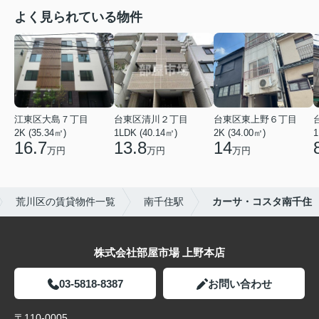
よく見られている物件
江東区大島７丁目
台東区清川２丁目
台東区東上野６丁目
2K (35.34㎡)
1LDK (40.14㎡)
2K (34.00㎡)
1
16.7
13.8
14
万円
万円
万円
荒川区の賃貸物件一覧
南千住駅
カーサ・コスタ南千住
株式会社部屋市場 上野本店
03-5818-8387
お問い合わせ
〒110-0005