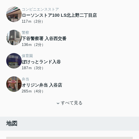
コンビニエンスストア
ローソンストア100 LS北上野二丁目店
117ｍ（2分）
警察
下谷警察署 入谷西交番
136ｍ（2分）
保育園
ぽけっとランド入谷
187ｍ（3分）
弁当
オリジン弁当 入谷店
265ｍ（4分）
すべて見る
地図