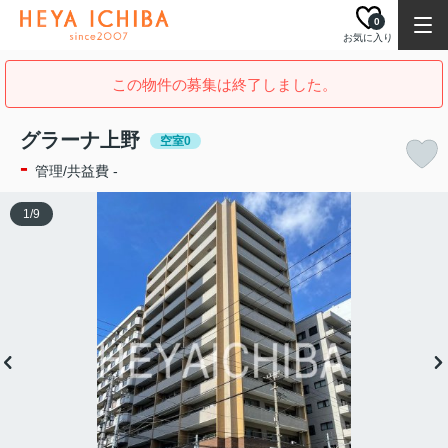
0
お気に入り
この物件の募集は終了しました。
グラーナ上野
空室0
-
管理/共益費 -
1
/
9