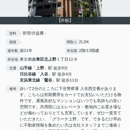
【外観】
- 管理/共益費 -
賃料
-
2LDK
面積
間取り
築21年
2階/13階建
築年数
所在階
東京都
台東区
北上野
１丁目12-8
所在地
山手線
「
上野
」駅 徒歩9分
交通
日比谷線
「
入谷
」駅 徒歩4分
京浜東北線
「
鶯谷
」駅 徒歩11分
歩いて2分のところに下谷警察署 入谷西交番がありま
備考
す。こちらは初期費用をカードでお支払いいただける物
件です。通風良好なマンションはいつでも気持ちの良い
空間です。共用部にはエレベータ・敷地内ごみ置き場な
どが備わっておりとても充実しています。ぜひ一度見て
いただきたい、「グラーナ上野」です。できるだけ早め
に不動産情報を集めたい方は当社スタッフまでご連絡く