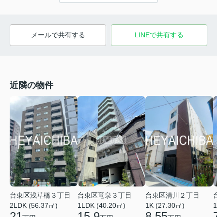
メールで共有する
LINEで共有する
近隣の物件
台東区竜泉３丁目
台東区浅草橋３丁目
台東区清川２丁目
1LDK (40.20㎡)
2LDK (56.37㎡)
1K (27.30㎡)
1
15.9
21
8.55