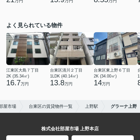
万円
万円
万円
よく見られている物件
江東区大島７丁目
台東区清川２丁目
台東区東上野６丁目
2K (35.34㎡)
1LDK (40.14㎡)
2K (34.00㎡)
1
16.7
13.8
14
万円
万円
万円
部屋市場
台東区の賃貸物件一覧
上野駅
グラーナ上野
株式会社部屋市場 上野本店