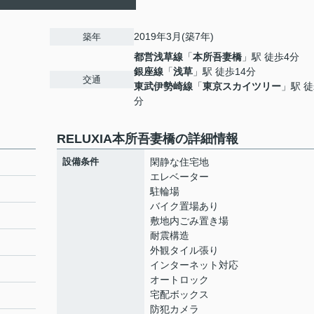
2019年3月(築7年)
築年
都営浅草線
「
本所吾妻橋
」駅 徒歩4分
銀座線
「
浅草
」駅 徒歩14分
交通
東武伊勢崎線
「
東京スカイツリー
」駅 徒
分
RELUXIA本所吾妻橋の詳細情報
設備条件
閑静な住宅地
エレベーター
駐輪場
バイク置場あり
敷地内ごみ置き場
耐震構造
外観タイル張り
インターネット対応
オートロック
宅配ボックス
防犯カメラ