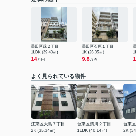
墨田区緑２丁目
墨田区石原１丁目
1LDK (39.40㎡)
1K (26.05㎡)
1
14
9.8
1
万円
万円
よく見られている物件
江東区大島７丁目
台東区清川２丁目
台東区
2K (35.34㎡)
1LDK (40.14㎡)
2K (3