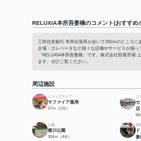
RELUXIA本所吾妻橋のコメント(おすすめ
三井住友銀行 本所出張所が歩いて392mのところ
き場・エレベータなど様々な設備やサービスが揃っ
「RELUXIA本所吾妻橋」です。株式会社部屋市
ます。ぜひご覧ください。
周辺施設
ドラッグストア
コ
サファイア薬局
セ
37ｍ（1分）
店
5
公園
喫
横川公園
ド
304ｍ（4分）
妻