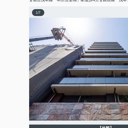
1
/
7