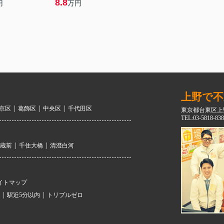
8.8
円
万円
上野で不
京区
葛飾区
中央区
千代田区
東京都台東区上野
TEL:03-5818-838
蔵前
千住大橋
清澄白河
イトマップ
駅近5分以内
トリプルゼロ