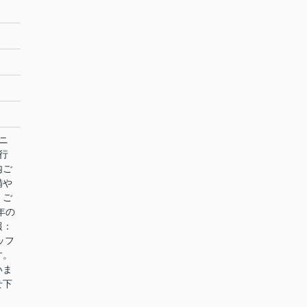
ニ
行
内ご
備や
。ご
年の
報：
ッフ
す。
いま
せ下