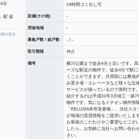
4分
24時間ゴミ出し可
設備(その他)
-
」駅 徒
用途地域
-
情報の見方
募集戸数 / 総戸数
- / -
取引態様
仲介
備考
横川公園まで徒歩4分と近いです。高
ーズな駅近の物件で、徒歩4分で駅に
くことができます。共用部には敷地
み置き場・エレベータなど様々な設
サービスが揃っているので便利です
紹介するのは平成31年3月竣工・築7
物件です。気になるイチオシ物件情
「RELUXIA本所吾妻橋」。当社スタ
が地域の賃貸情報をご提供いたしま
お客様のこだわりやご要望などござ
したら、お気軽に当社へお問い合わ
さい。