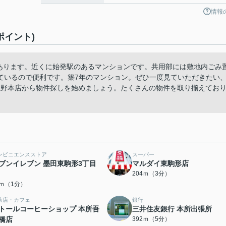
情報
ポイント)
にあります。近くに始発駅のあるマンションです。共用部には敷地内ごみ
ているので便利です。築7年のマンション。ぜひ一度見ていただきたい
場 上野本店から物件探しを始めましょう。たくさんの物件を取り揃えてお
ンビニエンスストア
スーパー
ブンイレブン 墨田東駒形3丁目
マルダイ東駒形店
204ｍ（3分）
8ｍ（1分）
茶店・カフェ
銀行
トールコーヒーショップ 本所吾
三井住友銀行 本所出張所
橋店
392ｍ（5分）