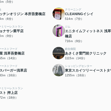
56ｍ（5分）
当
クリーニング
ッチンオリジン 本所吾妻橋店
CLEANINGイシイ
44ｍ（6分）
514ｍ（7分）
ァミリーレストラン
ジム
ョナサン業平店
エニタイムフィットネス 浅
70ｍ（9分）
橋店
716ｍ（9分）
ァーストフード
総合病院
屋 浅草吾妻橋店
あさくさ雷門前クリニック
055ｍ（14分）
1115ｍ（14分）
ァーストフード
ショッピングセンター
スバーガー浅草店
東京スカイツリーイーストタ
233ｍ（16分）
1255ｍ（16分）
ァミリーレストラン
スト 押上店
372ｍ（18分）