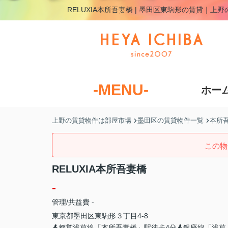
RELUXIA本所吾妻橋 | 墨田区東駒形の賃貸｜上
-MENU-
ホー
上野の賃貸物件は部屋市場
墨田区の賃貸物件一覧
本所
この物
RELUXIA本所吾妻橋
-
管理/共益費 -
東京都
墨田区
東駒形
３丁目4-8
都営浅草線「本所吾妻橋」駅徒歩4分
銀座線「浅草