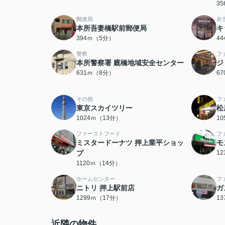
3
郵便局
弁
本所吾妻橋駅前郵便局
キ
394ｍ（5分）
4
警察
フ
本所警察署 廐橋地域安全センター
ジ
631ｍ（8分）
6
その他
フ
東京スカイツリー
松
1024ｍ（13分）
1
ファーストフード
フ
ミスタードーナツ 押上業平ショッ
モ
プ
1
1120ｍ（14分）
ホームセンター
フ
ニトリ 押上駅前店
ガ
1299ｍ（17分）
1
近隣の物件