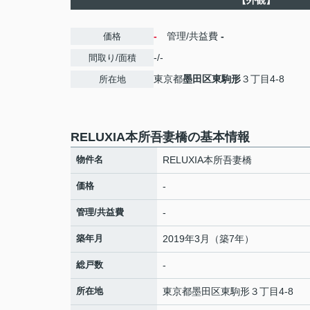
【外観】
-
管理/共益費
-
価格
-/-
間取り/面積
東京都
墨田区
東駒形
３丁目4-8
所在地
RELUXIA本所吾妻橋の基本情報
物件名
RELUXIA本所吾妻橋
価格
-
管理/共益費
-
築年月
2019年3月（築7年）
総戸数
-
所在地
東京都
墨田区
東駒形
３丁目4-8