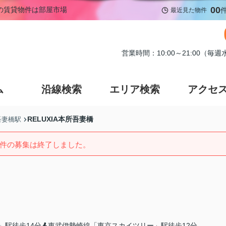
00
野の賃貸物件は部屋市場
最近見た物件
営業時間：10:00～21:00（毎
ム
沿線検索
エリア検索
アクセ
RELUXIA本所吾妻橋
吾妻橋駅
件の募集は終了しました。
」駅徒歩14分
東武伊勢崎線「東京スカイツリー」駅徒歩12分