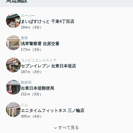
周辺施設
スーパー
まいばすけっと 千束4丁目店
164ｍ（3分）
警察
浅草警察署 吉原交番
173ｍ（3分）
コンビニエンスストア
セブンイレブン 台東日本堤店
187ｍ（3分）
郵便局
台東日本堤郵便局
211ｍ（3分）
ジム
エニタイムフィットネス 三ノ輪店
305ｍ（4分）
すべて見る