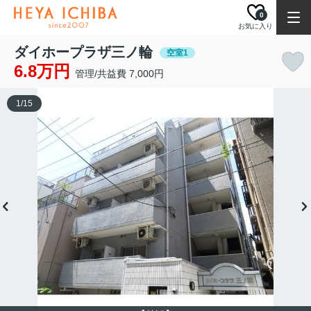
0
お気に入り
ダイホープラザ三ノ輪
空室1
6.8万円
管理/共益費 7,000円
1
/
15