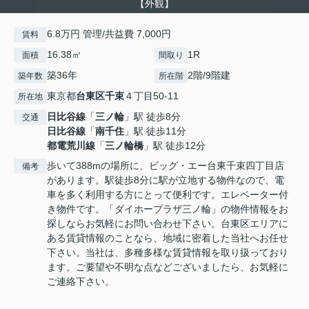
【外観】
6.8万円 管理/共益費 7,000円
賃料
16.38㎡
1R
面積
間取り
築36年
2階/9階建
築年数
所在階
東京都
台東区
千束
４丁目50-11
所在地
日比谷線
「
三ノ輪
」駅 徒歩8分
交通
日比谷線
「
南千住
」駅 徒歩11分
都電荒川線
「
三ノ輪橋
」駅 徒歩12分
歩いて388mの場所に、ビッグ・エー台東千束四丁目店
備考
があります。駅徒歩8分に駅が立地する物件なので、電
車を多く利用する方にとって便利です。エレベーター付
き物件です。「ダイホープラザ三ノ輪」の物件情報をお
探しならお気軽にお問い合わせ下さい。台東区エリアに
ある賃貸情報のことなら、地域に密着した当社へお任せ
下さい。当社は、多種多様な賃貸情報を取り扱っており
ます。ご要望や不明な点などございましたら、お気軽に
ご連絡下さい。