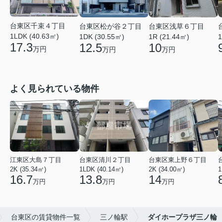
台東区千束４丁目
台東区松が谷２丁目
台東区浅草６丁目
1LDK (40.63㎡)
1DK (30.55㎡)
1R (21.44㎡)
1
17.3
12.5
10
万円
万円
万円
よく見られている物件
江東区大島７丁目
台東区清川２丁目
台東区東上野６丁目
2K (35.34㎡)
1LDK (40.14㎡)
2K (34.00㎡)
1
16.7
13.8
14
万円
万円
万円
台東区の賃貸物件一覧
三ノ輪駅
ダイホープラザ三ノ輪