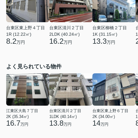
台東区清川２丁目
台東区柳橋２丁目
台東区東上野４丁目
2LDK (40.24㎡)
1K (31.15㎡)
1R (12.22㎡)
1
16.2
13.3
8.2
万円
万円
万円
よく見られている物件
江東区大島７丁目
台東区清川２丁目
台東区東上野６丁目
2K (35.34㎡)
1LDK (40.14㎡)
2K (34.00㎡)
1
16.7
13.8
14
万円
万円
万円