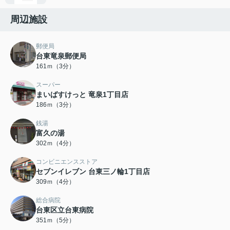
周辺施設
郵便局
台東竜泉郵便局
161ｍ（3分）
スーパー
まいばすけっと 竜泉1丁目店
186ｍ（3分）
銭湯
富久の湯
302ｍ（4分）
コンビニエンスストア
セブンイレブン 台東三ノ輪1丁目店
309ｍ（4分）
総合病院
台東区立台東病院
351ｍ（5分）