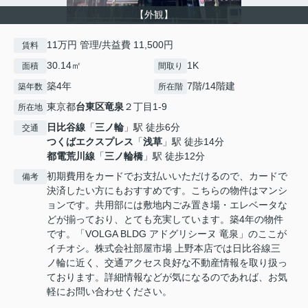
【外観】
11万円 管理/共益費 11,500円
賃料
30.14㎡
1K
面積
間取り
築4年
7階/14階建
築年数
所在階
東京都
台東区
竜泉
２丁目1-9
所在地
日比谷線
「
三ノ輪
」駅 徒歩6分
交通
つくばエクスプレス
「
浅草
」駅 徒歩14分
都電荒川線
「
三ノ輪橋
」駅 徒歩12分
初期費用をカードでお支払いいただけるので、カードで
備考
決済したい方にもおすすめです。こちらの物件はマンシ
ョンです。共用部には敷地内ごみ置き場・エレベータな
どが揃っており、とても充実しています。築4年の物件
です。「VOLGA BLDG アドグリシーヌ 竜泉」のここが
イチオシ。株式会社部屋市場 上野本店では日比谷線三
ノ輪に近く、交通アクセス良好な不動産情報を取り扱っ
ております。詳細情報などが気になるのであれば、お気
軽にお問い合わせください。