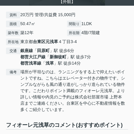
【外観】
20万円 管理/共益費 15,000円
賃料
50.47㎡
1LDK
面積
間取り
築12年
4階/7階建
築年数
所在階
東京都
台東区
元浅草
４丁目3-4
所在地
銀座線
「
田原町
」駅 徒歩6分
交通
都営大江戸線
「
新御徒町
」駅 徒歩7分
都営浅草線
「
浅草
」駅 徒歩14分
場所が平坦なのは、ランニングをする上で抑えたいポイ
備考
ントですね。こちらはエレベーター付きの物件です。シ
ンプルながらも風の通り道がしっかり造られている物件
です。こだわりポイント満載のフィオーレ元浅草。より
詳しい情報や内見のご予約は株式会社部屋市場 上野本
店までご連絡ください。台東区を中心に不動産情報を数
多くご紹介しています。
フィオーレ元浅草のコメント(おすすめポイント)