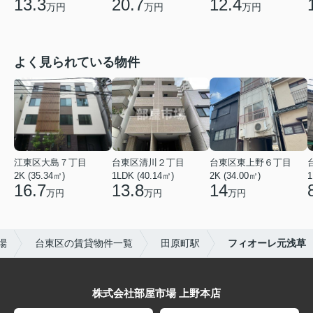
13.3
12.4
20.7
万円
万円
万円
よく見られている物件
江東区大島７丁目
台東区清川２丁目
台東区東上野６丁目
2K (35.34㎡)
1LDK (40.14㎡)
2K (34.00㎡)
1
16.7
13.8
14
万円
万円
万円
場
台東区の賃貸物件一覧
田原町駅
フィオーレ元浅草
株式会社部屋市場 上野本店