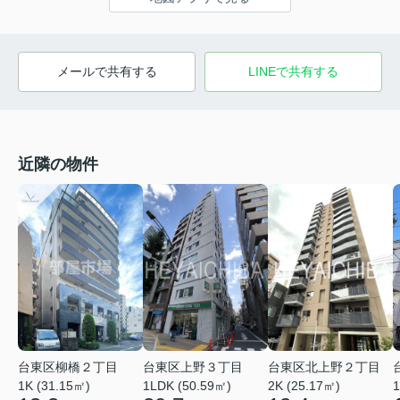
メールで共有する
LINEで共有する
近隣の物件
台東区柳橋２丁目
台東区北上野２丁目
台東区上野３丁目
1K (31.15㎡)
2K (25.17㎡)
1LDK (50.59㎡)
1