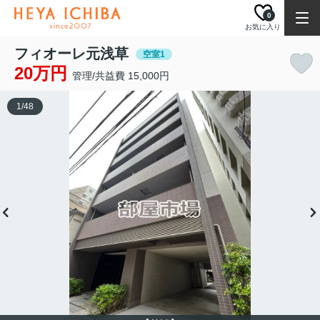
0
お気に入り
フィオーレ元浅草
空室1
20万円
管理/共益費 15,000円
1
/
48