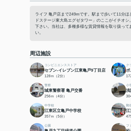
ライフ 亀戸店まで249mです。駅まで歩いて11
ドステージ東大島エグゼタワー」のここがイチオシ
下さい。当社は、多種多様な賃貸情報を取り扱って
い。
周辺施設
コンビニエンスストア
ク
セブン-イレブン江東亀戸9丁目店
ポ
128ｍ（2分）
1
警察
小
城東警察署 亀戸交番
浅
256ｍ（4分）
3
中学校
郵
江東区立亀戸中学校
江
357ｍ（5分）
4
公園
フ
亀戸九丁目緑道公園
松