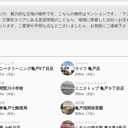
分ほどの、魅力的な立地の物件です。こちらの物件はマンションです。「ラ
。江東区エリアにある賃貸情報のことなら、地域に密着した当社へお任
おります。ご要望や不明な点などございましたら、お気軽にご連絡下さ
リーニング
スーパー
ニークリーニング亀戸9丁目店
ライフ 亀戸店
72ｍ（3分）
249ｍ（4分）
学校
コンビニエンスストア
間竪川小学校
ミニストップ 亀戸９丁目店
04ｍ（4分）
356ｍ（5分）
便局
保育園
東亀戸七郵便局
亀戸浅間保育園
75ｍ（6分）
509ｍ（7分）
ァーストフード
ドラッグストア
屋 小松川店
くすりの福太郎 東大島2号店