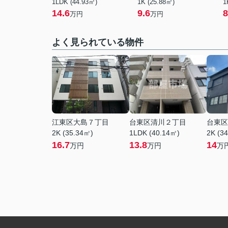
1LDK (44.93㎡)
1K (25.88㎡)
1
14.6
9.6
8
万円
万円
よく見られている物件
江東区大島７丁目
台東区清川２丁目
台東区
2K (35.34㎡)
1LDK (40.14㎡)
2K (3
16.7
13.8
14
万円
万円
万