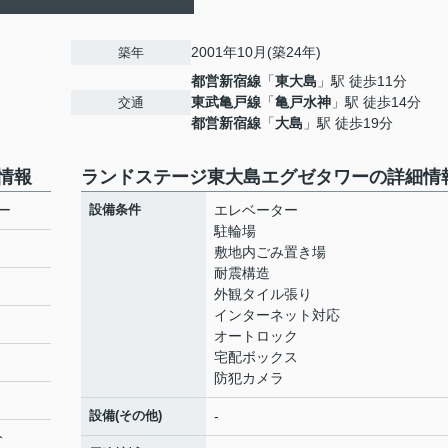
2001年10月(築24年)
築年
都営新宿線
「
東大島
」駅 徒歩11分
東武亀戸線
「
亀戸水神
」駅 徒歩14分
交通
都営新宿線
「
大島
」駅 徒歩19分
情報
ランドステージ東大島エグゼタワーの詳細情
ー
設備条件
エレベーター
駐輪場
敷地内ごみ置き場
耐震構造
外観タイル張り
インターネット対応
オートロック
宅配ボックス
防犯カメラ
設備(その他)
-
分