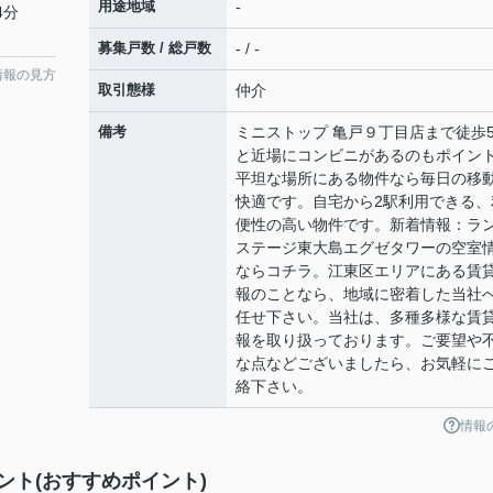
用途地域
-
4分
募集戸数 / 総戸数
- / -
情報の見方
取引態様
仲介
備考
ミニストップ 亀戸９丁目店まで徒歩
と近場にコンビニがあるのもポイン
平坦な場所にある物件なら毎日の移
快適です。自宅から2駅利用できる、
便性の高い物件です。新着情報：ラ
ステージ東大島エグゼタワーの空室
ならコチラ。江東区エリアにある賃
報のことなら、地域に密着した当社
任せ下さい。当社は、多種多様な賃
報を取り扱っております。ご要望や
な点などございましたら、お気軽に
絡下さい。
情報
ト(おすすめポイント)