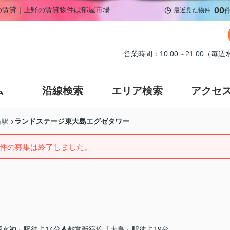
00
戸の賃貸｜上野の賃貸物件は部屋市場
最近見た物件
営業時間：10:00～21:00（毎
ム
沿線検索
エリア検索
アクセ
ランドステージ東大島エグゼタワー
島駅
件の募集は終了しました。
水神」駅徒歩14分
都営新宿線「大島」駅徒歩19分