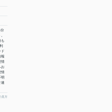
5分
ト。
動も
利
ンド
情報
貸情
へお
貸情
不明
ご連
の見方