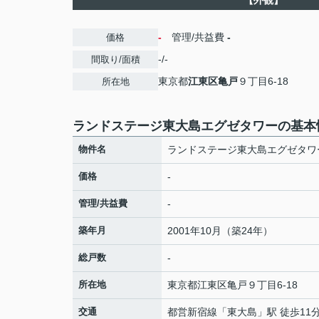
【外観】
-
管理/共益費
-
価格
-/-
間取り/面積
東京都
江東区
亀戸
９丁目6-18
所在地
ランドステージ東大島エグゼタワーの基本
物件名
ランドステージ東大島エグゼタワ
価格
-
管理/共益費
-
築年月
2001年10月（築24年）
総戸数
-
所在地
東京都
江東区
亀戸
９丁目6-18
交通
都営新宿線
「
東大島
」駅 徒歩11