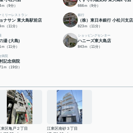
54ｍ（9分）
666ｍ（9分）
ァミリーレストラン
銀行
ョナサン 東大島駅前店
（株）東日本銀行 小松川支店
19ｍ（11分）
823ｍ（11分）
湯
ショッピングセンター
の湯 (大島)
ハニーズ東大島店
31ｍ（11分）
843ｍ（11分）
合病院
村記念病院
471ｍ（19分）
江東区亀戸２丁目
江東区南砂３丁目