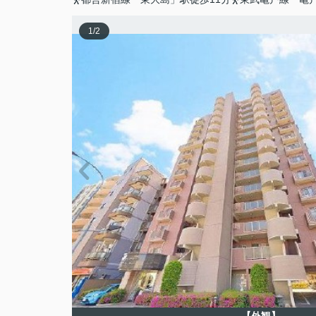
1
/
2