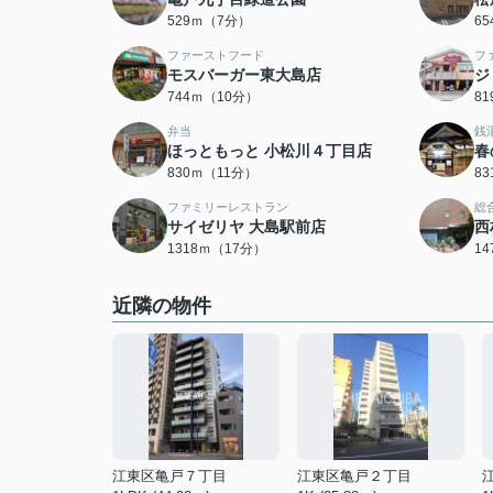
529ｍ（7分）
6
ファーストフード
フ
モスバーガー東大島店
ジ
744ｍ（10分）
8
弁当
銭
ほっともっと 小松川４丁目店
春
830ｍ（11分）
8
ファミリーレストラン
総
サイゼリヤ 大島駅前店
西
1318ｍ（17分）
1
近隣の物件
江東区亀戸７丁目
江東区亀戸２丁目