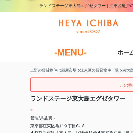
ランドステージ東大島エグゼタワー | 江東区亀
-MENU-
ホー
上野の賃貸物件は部屋市場
江東区の賃貸物件一覧
東大
この物
ランドステージ東大島エグゼタワー
-
管理/共益費 -
東京都
江東区
亀戸
９丁目6-18
都営新宿線「東大島」駅徒歩11分
東武亀戸線「亀戸