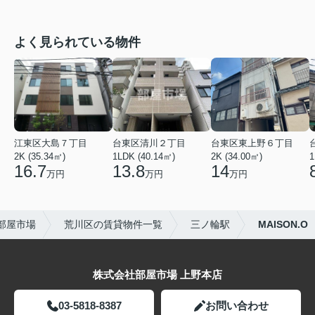
よく見られている物件
江東区大島７丁目
台東区清川２丁目
台東区東上野６丁目
2K (35.34㎡)
1LDK (40.14㎡)
2K (34.00㎡)
1
16.7
13.8
14
万円
万円
万円
部屋市場
荒川区の賃貸物件一覧
三ノ輪駅
MAISON.O
株式会社部屋市場 上野本店
03-5818-8387
お問い合わせ