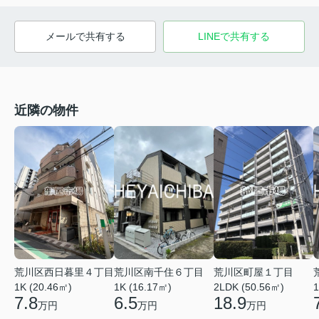
メールで共有する
LINEで共有する
近隣の物件
荒川区西日暮里４丁目
荒川区町屋１丁目
荒川区南千住６丁目
1K (20.46㎡)
2LDK (50.56㎡)
1K (16.17㎡)
1
7.8
18.9
6.5
万円
万円
万円