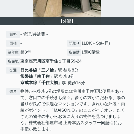
【外観】
- 管理/共益費 -
賃料
-
1LDK＋S(納戸)
面積
間取り
築3年
1階/6階建
築年数
所在階
東京都
荒川区
南千住
１丁目59-24
所在地
日比谷線
「
三ノ輪
」駅 徒歩8分
交通
常磐線
「
南千住
」駅 徒歩8分
京成本線
「
千住大橋
」駅 徒歩15分
物件から徒歩5分の場所には荒川南千住五郵便局もあっ
備考
て、窓口での手続きも楽々。多くの方がこだわる、陽の
当りが良好で快適なマンションです。きれいな外装・内
装がポイント。「MAISON.O」のここがイチオシ。たく
さんの物件の中からお気に入りの物件を見つけましょ
う。株式会社部屋市場 上野本店スタッフ一同懸命にお
手伝い致します。