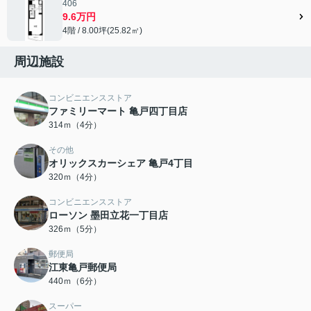
406
9.6万円
4階 / 8.00坪(25.82㎡)
周辺施設
コンビニエンスストア
ファミリーマート 亀戸四丁目店
314ｍ（4分）
その他
オリックスカーシェア 亀戸4丁目
320ｍ（4分）
コンビニエンスストア
ローソン 墨田立花一丁目店
326ｍ（5分）
郵便局
江東亀戸郵便局
440ｍ（6分）
スーパー