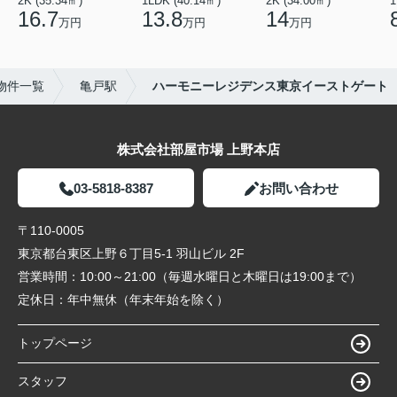
2K (35.34㎡)
1LDK (40.14㎡)
2K (34.00㎡)
1
16.7
13.8
14
万円
万円
万円
物件一覧
亀戸駅
ハーモニーレジデンス東京イーストゲート
株式会社部屋市場 上野本店
03-5818-8387
お問い合わせ
〒110-0005
東京都台東区上野６丁目5-1 羽山ビル 2F
営業時間：
10:00～21:00（毎週水曜日と木曜日は19:00まで）
定休日：
年中無休（年末年始を除く）
トップページ
スタッフ