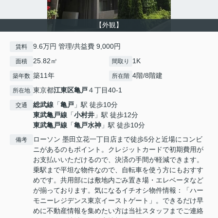
【外観】
9.6万円 管理/共益費 9,000円
賃料
25.82㎡
1K
面積
間取り
築11年
4階/8階建
築年数
所在階
東京都
江東区
亀戸
４丁目40-1
所在地
総武線
「
亀戸
」駅 徒歩10分
交通
東武亀戸線
「
小村井
」駅 徒歩12分
東武亀戸線
「
亀戸水神
」駅 徒歩10分
ローソン 墨田立花一丁目店まで徒歩5分と近場にコンビ
備考
ニがあるのもポイント。クレジットカードで初期費用が
お支払いいただけるので、決済の手間が軽減できます。
乗駅まで平坦な物件なので、自転車を使う方にもおすす
めです。共用部には敷地内ごみ置き場・エレベータなど
が揃っております。気になるイチオシ物件情報：「ハー
モニーレジデンス東京イーストゲート」。できるだけ早
めに不動産情報を集めたい方は当社スタッフまでご連絡