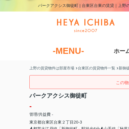
パークアクシス御徒町 | 台東区台東の賃貸｜上野
-MENU-
ホー
上野の賃貸物件は部屋市場
台東区の賃貸物件一覧
新御
この物
パークアクシス御徒町
-
管理/共益費 -
東京都
台東区
台東
２丁目20-3
都営大江戸線「新御徒町」駅徒歩6分
山手線「秋葉