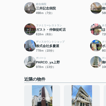
総合病院
公
三井記念病院
柳
498ｍ（7分）
5
ファミリーレストラン
弁
ガスト・仲御徒町店
ほ
618ｍ（8分）
7
ディスカウントショップ
ク
株式会社多慶屋
ポ
778ｍ（10分）
8
デパート
デ
PARCO_ya上野
御
978ｍ（13分）
1
近隣の物件