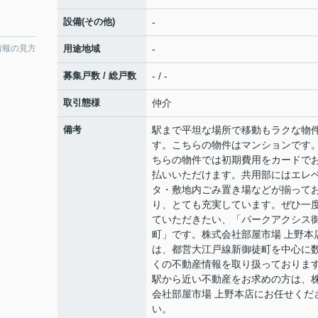
設備(その他)
-
情報の見方
用途地域
-
募集戸数 / 総戸数
- / -
取引態様
仲介
備考
駅まで平坦な場所で移動もラクな物
す。こちらの物件はマンションです
ちらの物件では初期費用をカードで
払いいただけます。共用部にはエレ
タ・敷地内ごみ置き場などが揃って
り、とても充実しています。ぜひ一
ていただきたい、「パークアクシス
町」です。株式会社部屋市場 上野本
は、都営大江戸線新御徒町を中心に
くの不動産情報を取り扱っておりま
駅から近い不動産をお求めの方は、
会社部屋市場 上野本店にお任せくだ
い。