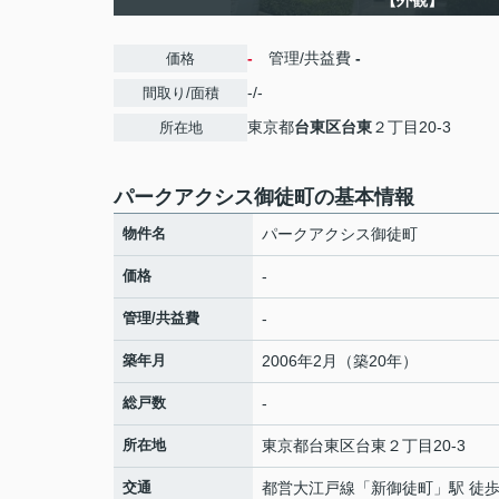
【外観】
-
管理/共益費
-
価格
-/-
間取り/面積
東京都
台東区
台東
２丁目20-3
所在地
パークアクシス御徒町の基本情報
物件名
パークアクシス御徒町
価格
-
管理/共益費
-
築年月
2006年2月（築20年）
総戸数
-
所在地
東京都
台東区
台東
２丁目20-3
交通
都営大江戸線
「
新御徒町
」駅 徒歩