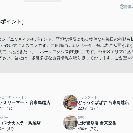
情報
ポイント)
にコンビニがあるのもポイント。平坦な場所にある物件なら毎日の移動も
用が多い方にオススメです。共用部にはエレベータ・敷地内ごみ置き場
見ていただきたい、「パークアクシス御徒町」です。台東区エリアにあ
下さい。当社は、多種多様な賃貸情報を取り扱っております。ご要望や
。
ンビニエンスストア
ドラッグストア
ァミリーマート 台東鳥越店
どらっぐぱぱす 台東鳥越店
77ｍ（3分）
223ｍ（3分）
ーパー
警察
コスナカムラ・鳥越店
上野警察署 台東交番
59ｍ（5分）
486ｍ（7分）