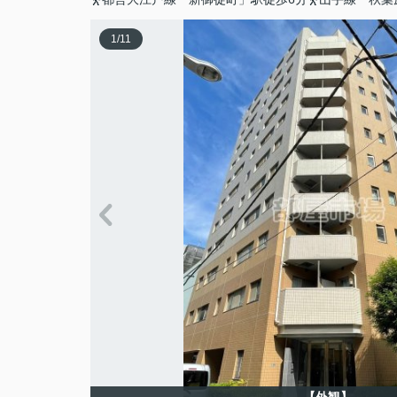
1
/
11