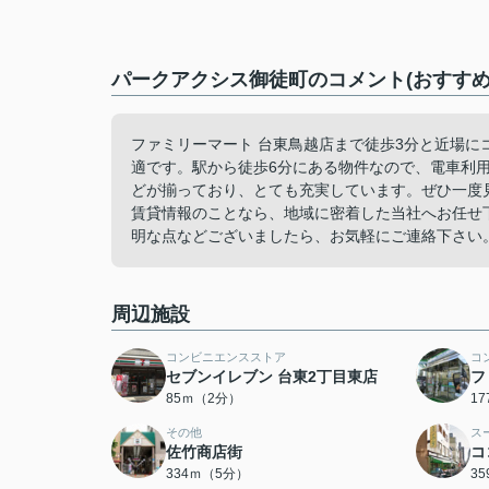
パークアクシス御徒町のコメント(おすすめ
ファミリーマート 台東鳥越店まで徒歩3分と近場
適です。駅から徒歩6分にある物件なので、電車利
どが揃っており、とても充実しています。ぜひ一度
賃貸情報のことなら、地域に密着した当社へお任せ
明な点などございましたら、お気軽にご連絡下さい
周辺施設
コンビニエンスストア
コ
セブンイレブン 台東2丁目東店
フ
85ｍ（2分）
1
その他
ス
佐竹商店街
コ
334ｍ（5分）
3