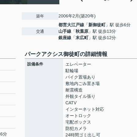
2006年2月(築20年)
築年
都営大江戸線
「
新御徒町
」駅 徒歩6分
山手線
「
秋葉原
」駅 徒歩13分
交通
銀座線
「
末広町
」駅 徒歩12分
パークアクシス御徒町の詳細情報
設備条件
エレベーター
駐輪場
バイク置場あり
敷地内ごみ置き場
耐震構造
外観タイル張り
CATV
インターネット対応
オートロック
宅配ボックス
防犯カメラ
6分
24時間ゴミ出し可