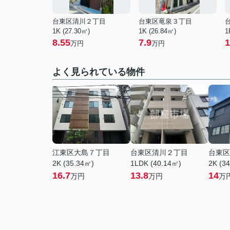
台東区清川２丁目
台東区竜泉３丁目
1K (27.30㎡)
1K (26.84㎡)
1
8.55
7.9
1
万円
万円
よく見られている物件
江東区大島７丁目
台東区清川２丁目
台東区
2K (35.34㎡)
1LDK (40.14㎡)
2K (3
16.7
13.8
14
万円
万円
万