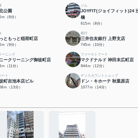
園
ジム
北公園
JOYFIT(ジョイフィット)24 
80ｍ（8分）
橋
615ｍ（8分）
当
銀行
っともっと稲荷町店
三井住友銀行 上野支店
20ｍ（9分）
745ｍ（10分）
リーニング
ファーストフード
ニークリーニング御徒町店
マクドナルド 神田末広町店
03ｍ（11分）
944ｍ（12分）
パート
ディスカウントショップ
徒町吉池本店ビル
ドン・キホーテ 秋葉原店
008ｍ（13分）
1077ｍ（14分）