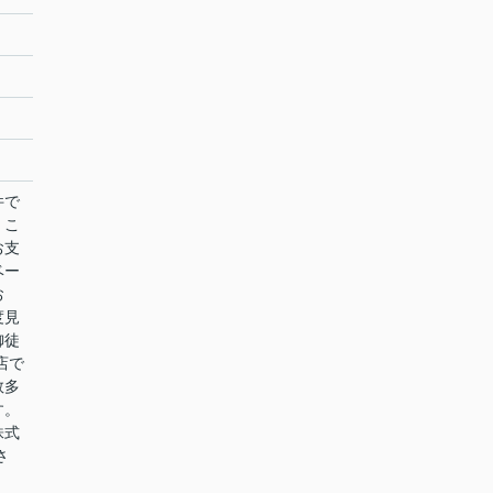
件で
。こ
お支
ベー
お
度見
御徒
店で
数多
す。
株式
さ