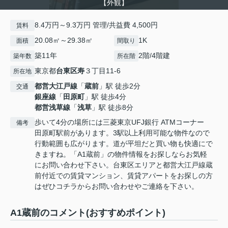
【外観】
8.4万円～9.3万円 管理/共益費 4,500円
賃料
20.08㎡～29.38㎡
1K
面積
間取り
築11年
2階/4階建
築年数
所在階
東京都
台東区
寿
３丁目11-6
所在地
都営大江戸線
「
蔵前
」駅 徒歩2分
交通
銀座線
「
田原町
」駅 徒歩4分
都営浅草線
「
浅草
」駅 徒歩8分
歩いて4分の場所には三菱東京UFJ銀行 ATMコーナー
備考
田原町駅前があります。3駅以上利用可能な物件なので
行動範囲も広がります。道が平坦だと買い物も快適にで
きますね。「A1蔵前」の物件情報をお探しならお気軽
にお問い合わせ下さい。台東区エリアと都営大江戸線蔵
前付近での賃貸マンション、賃貸アパートをお探しの方
はぜひコチラからお問い合わせやご連絡を下さい。
A1蔵前のコメント(おすすめポイント)