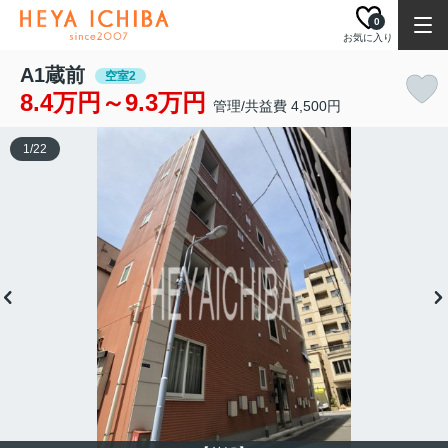
0
お気に入り
A1蔵前
空室2
8.4万円～9.3万円
管理/共益費 4,500円
1
/
22