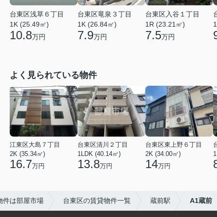
台東区浅草６丁目
台東区竜泉３丁目
台東区入谷１丁目
1K (25.49㎡)
1K (26.84㎡)
1R (23.21㎡)
1
10.8
7.9
7.5
万円
万円
万円
よく見られている物件
江東区大島７丁目
台東区清川２丁目
台東区東上野６丁目
2K (35.34㎡)
1LDK (40.14㎡)
2K (34.00㎡)
1
16.7
13.8
14
万円
万円
万円
物件は部屋市場
台東区の賃貸物件一覧
蔵前駅
A1蔵前