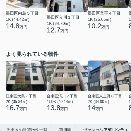
墨田区向島５丁目
墨田区業平４丁目
墨田区立川１丁目
1
1K (44.42㎡)
1K (25.65㎡)
1K (34.70㎡)
14.8
10.2
万円
万円
12.7
万円
よく見られている物件
江東区大島７丁目
台東区清川２丁目
台東区東上野６丁目
2K (35.34㎡)
1LDK (40.14㎡)
2K (34.00㎡)
1
16.7
13.8
14
万円
万円
万円
墨田区の賃貸物件一覧
菊川駅
ヴァレッシア菊川シティ