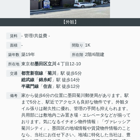
【外観】
- 管理/共益費 -
賃料
-
1K
面積
間取り
築19年
2階/6階建
築年数
所在階
東京都
墨田区
立川
４丁目12-10
所在地
都営新宿線
「
菊川
」駅 徒歩5分
交通
総武線
「
錦糸町
」駅 徒歩14分
半蔵門線
「
住吉
」駅 徒歩12分
家から徒歩6分の位置に墨田菊川郵便局があります。駅
備考
まで5分と、駅近でアクセスも良好な物件です。外観タ
イル張りは耐久性に優れ、管理の手間も抑えられます。
共用部には敷地内ごみ置き場・エレベータなどが揃って
おります。気になるイチオシ物件情報：「ヴァレッシア
菊川シティ」。墨田区の地域情報や賃貸物件情報のこと
なら、当社にお任せ下さい。地域に特化した当社は、豊