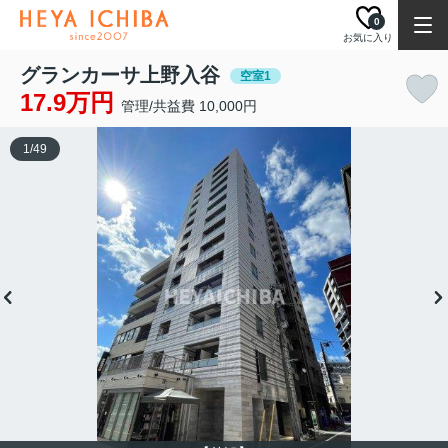
0
お気に入り
グランカーサ上野入谷
空室1
17.9万円
管理/共益費 10,000円
1
/
49