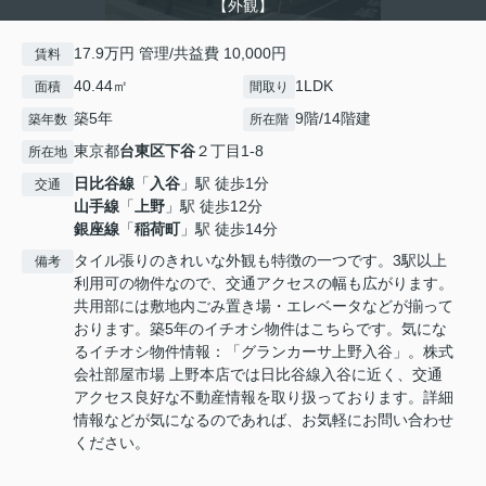
【外観】
17.9万円 管理/共益費 10,000円
賃料
40.44㎡
1LDK
面積
間取り
築5年
9階/14階建
築年数
所在階
東京都
台東区
下谷
２丁目1-8
所在地
日比谷線
「
入谷
」駅 徒歩1分
交通
山手線
「
上野
」駅 徒歩12分
銀座線
「
稲荷町
」駅 徒歩14分
タイル張りのきれいな外観も特徴の一つです。3駅以上
備考
利用可の物件なので、交通アクセスの幅も広がります。
共用部には敷地内ごみ置き場・エレベータなどが揃って
おります。築5年のイチオシ物件はこちらです。気にな
るイチオシ物件情報：「グランカーサ上野入谷」。株式
会社部屋市場 上野本店では日比谷線入谷に近く、交通
アクセス良好な不動産情報を取り扱っております。詳細
情報などが気になるのであれば、お気軽にお問い合わせ
ください。