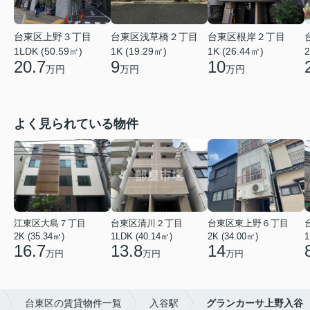
台東区上野３丁目
台東区浅草橋２丁目
台東区根岸２丁目
2
1LDK (50.59㎡)
1K (19.29㎡)
1K (26.44㎡)
20.7
9
10
万円
万円
万円
よく見られている物件
江東区大島７丁目
台東区清川２丁目
台東区東上野６丁目
2K (35.34㎡)
1LDK (40.14㎡)
2K (34.00㎡)
1
16.7
13.8
14
万円
万円
万円
台東区の賃貸物件一覧
入谷駅
グランカーサ上野入谷